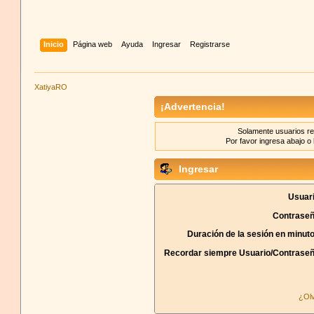
Inicio
Página web
Ayuda
Ingresar
Registrarse
XatiyaRO
¡Advertencia!
Solamente usuarios re
Por favor ingresa abajo o 
Ingresar
Usuari
Contraseñ
Duración de la sesión en minut
Recordar siempre Usuario/Contraseñ
¿Olv