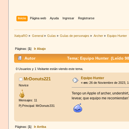
Inicio
Página web
Ayuda
Ingresar
Registrarse
XatiyaRO
»
General
»
Guías
»
Guías de personajes
»
Archer
»
Equipo Hunter
Páginas: [
1
]
Ir Abajo
Autor
Tema: Equipo Hunter (Leído 98
0 Usuarios y 1 Visitante están viendo este tema.
Equipo Hunter
MrDonuts221
«
en:
26 de Noviembre de 2023, 1
Novice
Tengo un Apple of archer, undershirt
levear, que equipo me recomiendan? 
Mensajes: 11
Pj Principal: MrDonuts331
Páginas: [
1
]
Ir Arriba