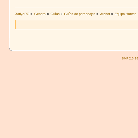
XatiyaRO
»
General
»
Guías
»
Guías de personajes
»
Archer
»
Equipo Hunter
SMF 2.0.1