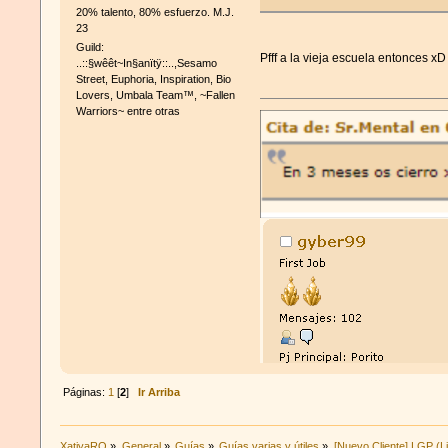
20% talento, 80% esfuerzo. M.J.
23
Guild:
Pfff a la vieja escuela entonces xD
..::§wêêt~In§anïtÿ::..,Sesamo
Street, Euphoria, Inspiration, Bio
Lovers, Umbala Team™, ~Fallen
Warriors~ entre otras
Páginas:
1
[
2
]
Ir Arriba
Cita de: Inquim en 25 de Agosto de 2
xatiya no existe atontaos
XatiyaRO
»
General
»
Guías
»
Guías varias y útiles
»
[Nuevo Cliente] LGP (Li