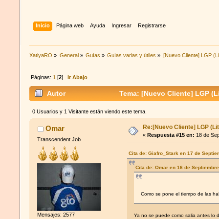
Inicio
Página web
Ayuda
Ingresar
Registrarse
XatiyaRO
»
General
»
Guías
»
Guías varias y útiles
»
[Nuevo Cliente] LGP (Li
Páginas:
1
[
2
]
Ir Abajo
Autor
Tema: [Nuevo Cliente] LGP (Li
0 Usuarios y 1 Visitante están viendo este tema.
Re:[Nuevo Cliente] LGP (Li
Omar
«
Respuesta #15 en:
18 de Sep
Transcendent Job
Cita de: Giafro_Stark en 17 de Septi
Cita de: Omar en 16 de Septiembre
Como se pone el tiempo de las h
Mensajes: 2577
Ya no se puede como salia antes lo d