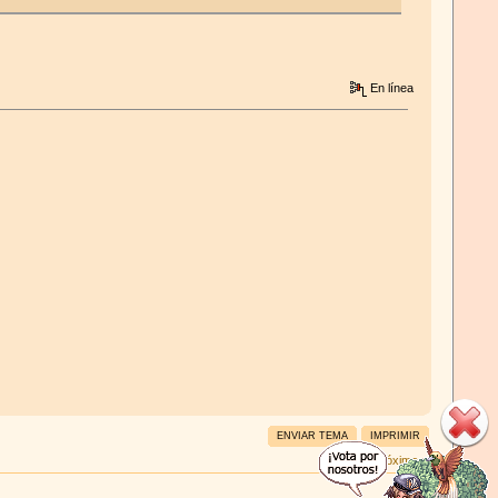
En línea
ENVIAR TEMA
IMPRIMIR
« anterior
próximo »