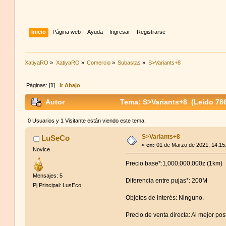
Inicio
Página web
Ayuda
Ingresar
Registrarse
XatiyaRO
»
XatiyaRO
»
Comercio
»
Subastas
»
S>Variants+8
Páginas: [
1
]
Ir Abajo
Autor
Tema: S>Variants+8 (Leído 78
0 Usuarios y 1 Visitante están viendo este tema.
S>Variants+8
LuSeCo
«
en:
01 de Marzo de 2021, 14:15
Novice
Precio base*:1,000,000,000z (1km)
Mensajes: 5
Diferencia entre pujas*: 200M
Pj Principal: LusEco
Objetos de interés: Ninguno.
Precio de venta directa: Al mejor post