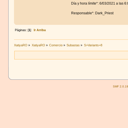
Día y hora límite*: 6/03/2021 a las 
Responsable*: Dark_Priest
Páginas: [
1
]
Ir Arriba
XatiyaRO
»
XatiyaRO
»
Comercio
»
Subastas
»
S>Variants+8
SMF 2.0.1