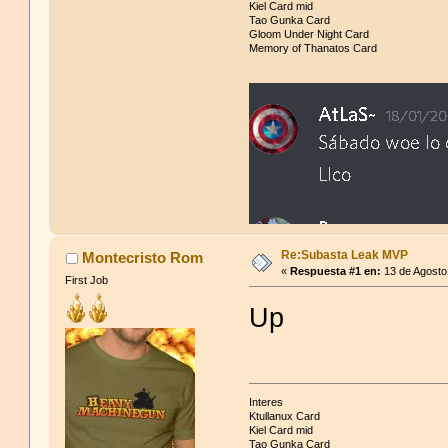
Kiel Card mid
Tao Gunka Card
Gloom Under Night Card
Memory of Thanatos Card
Re:Subasta Leak MVP
Montecristo Rom
«
Respuesta #1 en:
13 de Agosto
First Job
Up
Interes
Ktullanux Card
Kiel Card mid
Tao Gunka Card