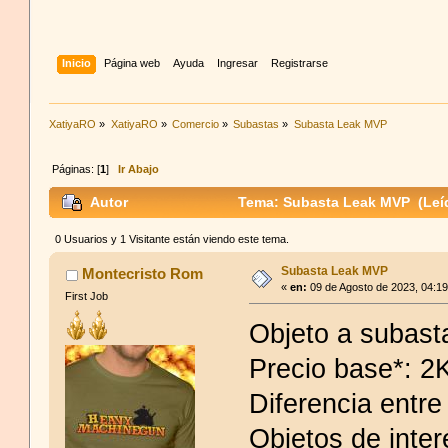
Inicio
Página web
Ayuda
Ingresar
Registrarse
XatiyaRO
»
XatiyaRO
»
Comercio
»
Subastas
»
Subasta Leak MVP
Páginas: [
1
]
Ir Abajo
Autor
Tema: Subasta Leak MVP (Leíd
0 Usuarios y 1 Visitante están viendo este tema.
Subasta Leak MVP
Montecristo Rom
«
en:
09 de Agosto de 2023, 04:1
First Job
Objeto a subast
Precio base*: 
Diferencia entre
Objetos de inter