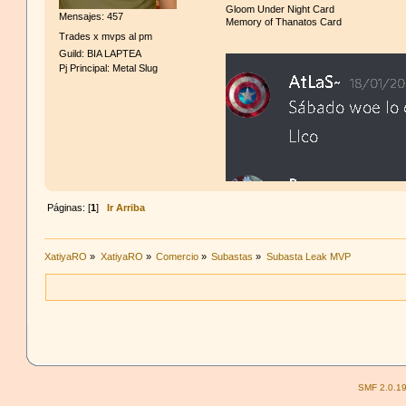
Gloom Under Night Card
Mensajes: 457
Memory of Thanatos Card
Trades x mvps al pm
Guild: BIA LAPTEA
Pj Principal: Metal Slug
Páginas: [
1
]
Ir Arriba
XatiyaRO
»
XatiyaRO
»
Comercio
»
Subastas
»
Subasta Leak MVP
SMF 2.0.1