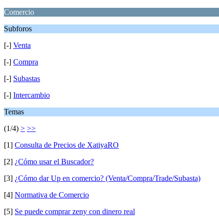
Comercio
Subforos
[-]
Venta
[-]
Compra
[-]
Subastas
[-]
Intercambio
Temas
(1/4)
>
>>
[1]
Consulta de Precios de XatiyaRO
[2]
¿Cómo usar el Buscador?
[3]
¿Cómo dar Up en comercio? (Venta/Compra/Trade/Subasta)
[4]
Normativa de Comercio
[5]
Se puede comprar zeny con dinero real