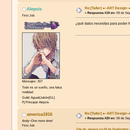
Re:[Taller] ●~ART Design~
Alepcis
«
Respuesta #19 en:
09 de Sep
First Job
¿qué datos necesitas para poder h
Mensajes: 307
Todo es un sueño, una falsa
realidad.
Guild: Agua&Jabón[GL]
Pj Principal: Alepcis
Re:[Taller] ●~ART Design~
america1916
«
Respuesta #20 en:
09 de Sep
Andy~One more time!
First Job
Cita de: alepcis en 09 de Septiembre