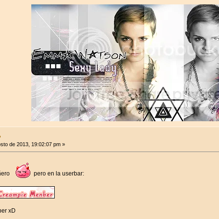
●
sto de 2013, 19:02:07 pm »
añero
pero en la userbar:
ber xD