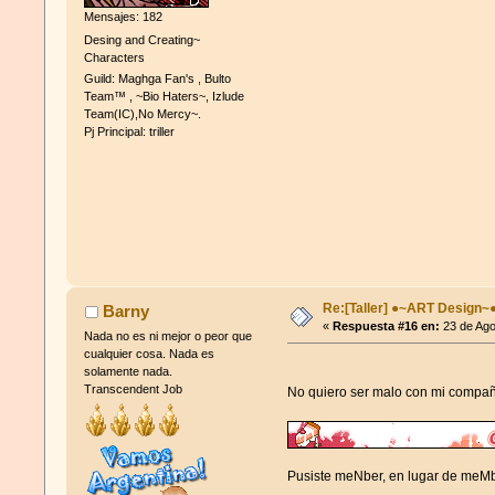
Mensajes: 182
Desing and Creating~
Characters
Guild: Maghga Fan's , Bulto
Team™ , ~Bio Haters~, Izlude
Team(IC),No Mercy~.
Pj Principal: triller
Re:[Taller] ●~ART Design~
Barny
«
Respuesta #16 en:
23 de Ago
Nada no es ni mejor o peor que
cualquier cosa. Nada es
solamente nada.
Transcendent Job
No quiero ser malo con mi comp
Pusiste meNber, en lugar de meM