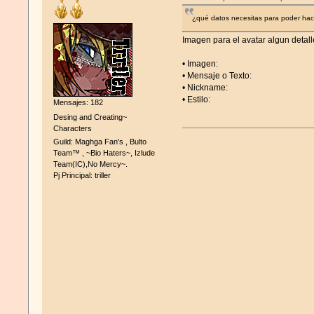
¿qué datos necesitas para poder hace
Imagen para el avatar algun detalle
• Imagen:
• Mensaje o Texto:
• Nickname:
• Estilo:
Mensajes: 182
Desing and Creating~
Characters
Guild: Maghga Fan's , Bulto
Team™ , ~Bio Haters~, Izlude
Team(IC),No Mercy~.
Pj Principal: triller