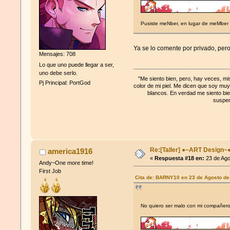
Pusiste meNber, en lugar de meMber
Ya se lo comente por privado, per
Mensajes: 708
Lo que uno puede llegar a ser,
uno debe serlo.
"Me siento bien, pero, hay veces, mi
Pj Principal: PortGod
color de mi piel. Me dicen que soy muy
blancos. En verdad me siento bie
suspen
Re:[Taller] ●~ART Design~
america1916
«
Respuesta #18 en:
23 de Ago
Andy~One more time!
First Job
Cita de: BARNY10 en 23 de Agosto de
No quiero ser malo con mi compañe