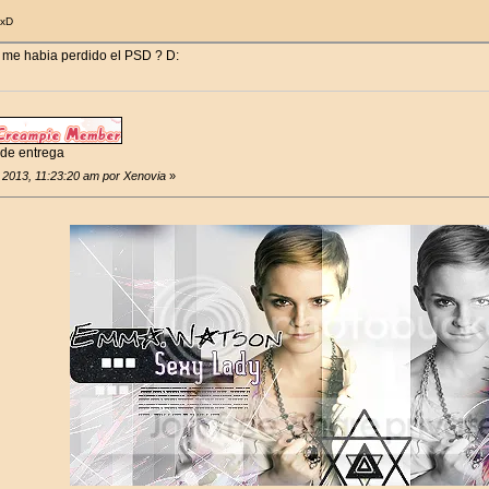
 xD
 me habia perdido el PSD ? D:
 de entrega
e 2013, 11:23:20 am por Xenovia
»