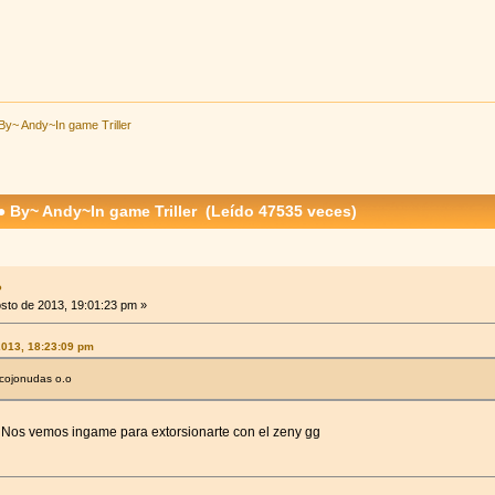
By~ Andy~In game Triller
 By~ Andy~In game Triller (Leído 47535 veces)
●
sto de 2013, 19:01:23 pm »
2013, 18:23:09 pm
 cojonudas o.o
 Nos vemos ingame para extorsionarte con el zeny gg