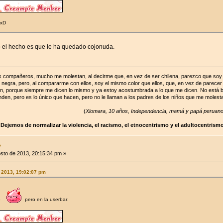
 xD
o el hecho es que le ha quedado cojonuda.
s compañeros, mucho me molestan, al decirme que, en vez de ser chilena, parezco que soy pe
 negra, pero, al compararme con ellos, soy el mismo color que ellos, que, en vez de parecer
n, porque siempre me dicen lo mismo y ya estoy acostumbrada a lo que me dicen. No está bie
den, pero es lo único que hacen, pero no le llaman a los padres de los niños que me molest
(
Xiomara, 10 años, Independencia, mamá y papá peruan
Dejemos de normalizar la violencia, el racismo, el etnocentrismo y el adultocentris
●
sto de 2013, 20:15:34 pm »
 2013, 19:02:07 pm
ro
pero en la userbar: