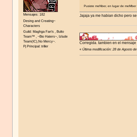
Pusiste meNber, en lugar de meMber
Mensajes: 182
Jajaja ya me habian dicho pero se
Desing and Creating~
Characters
Guild: Maghga Fan's , Bulto
Team™ , ~Bio Haters~, Izlude
Team(IC),No Mercy~.
Corregida. tambien en el mensaje
Pj Principal: triller
«
Última modificación: 28 de Agosto d