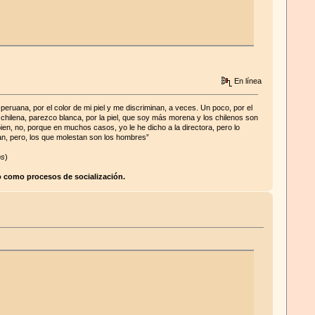
En línea
ruana, por el color de mi piel y me discriminan, a veces. Un poco, por el
 chilena, parezco blanca, por la piel, que soy más morena y los chilenos son
n, no, porque en muchos casos, yo le he dicho a la directora, pero lo
an, pero, los que molestan son los hombres”
os
)
mo como procesos de socialización.