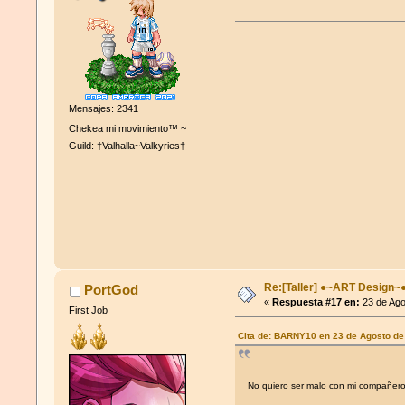
Mensajes: 2341
Chekea mi movimiento™ ~
Guild: †Valhalla~Valkyries†
Re:[Taller] ●~ART Design~
PortGod
«
Respuesta #17 en:
23 de Ago
First Job
Cita de: BARNY10 en 23 de Agosto de
No quiero ser malo con mi compañe