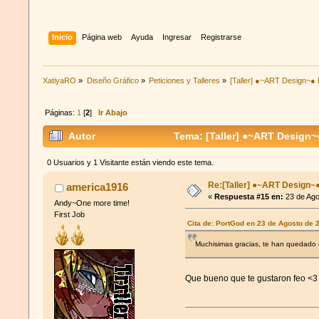
Inicio
Página web
Ayuda
Ingresar
Registrarse
XatiyaRO
»
Diseño Gráfico
»
Peticiones y Talleres
»
[Taller] ●~ART Design~● 
Páginas:
1
[
2
]
Ir Abajo
Autor
Tema: [Taller] ●~ART Design~●
0 Usuarios y 1 Visitante están viendo este tema.
Re:[Taller] ●~ART Design~
america1916
«
Respuesta #15 en:
23 de Ago
Andy~One more time!
First Job
Cita de: PortGod en 23 de Agosto de 
Muchisimas gracias, te han quedado
Que bueno que te gustaron feo <3