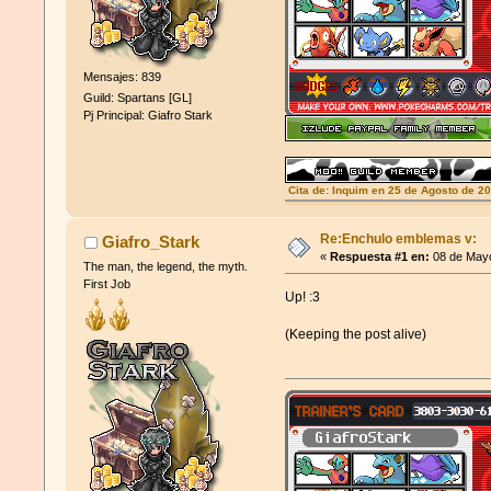
Mensajes: 839
Guild: Spartans [GL]
Pj Principal: Giafro Stark
Cita de: Inquim en 25 de Agosto de 2
xatiya no existe atontaos
Re:Enchulo emblemas v:
Giafro_Stark
«
Respuesta #1 en:
08 de Mayo
The man, the legend, the myth.
First Job
Up! :3
(Keeping the post alive)