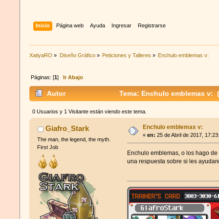
Inicio
Página web
Ayuda
Ingresar
Registrarse
XatiyaRO
»
Diseño Gráfico
»
Peticiones y Talleres
»
Enchulo emblemas v:
Páginas: [
1
]
Ir Abajo
Autor
Tema: Enchulo emblemas v: (
0 Usuarios y 1 Visitante están viendo este tema.
Enchulo emblemas v:
Giafro_Stark
«
en:
25 de Abril de 2017, 17:2
The man, the legend, the myth.
First Job
Enchulo emblemas, o los hago de 
una respuesta sobre si les ayudar