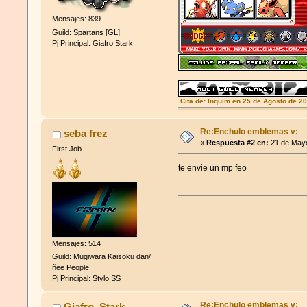
Mensajes: 839
Guild: Spartans [GL]
Pj Principal: Giafro Stark
Cita de: Inquim en 25 de Agosto de 2
xatiya no existe atontaos
Re:Enchulo emblemas v:
seba frez
«
Respuesta #2 en:
21 de Mayo
First Job
te envie un mp feo
Mensajes: 514
Guild: Mugiwara Kaisoku dan/
ñee People
Pj Principal: Stylo SS
Re:Enchulo emblemas v:
Giafro_Stark