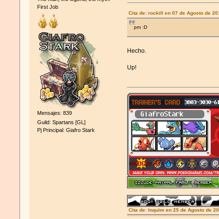
First Job
Cita de: rockill en 07 de Agosto de 2
pm :D
Hecho.
Up!
Mensajes: 839
Guild: Spartans [GL]
Pj Principal: Giafro Stark
Cita de: Inquim en 25 de Agosto de 2