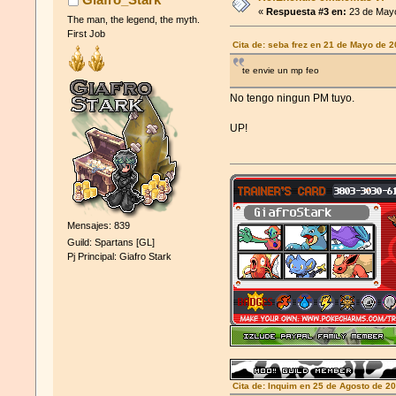
«
Respuesta #3 en:
23 de Mayo
The man, the legend, the myth.
First Job
Cita de: seba frez en 21 de Mayo de 
te envie un mp feo
No tengo ningun PM tuyo.
UP!
Mensajes: 839
Guild: Spartans [GL]
Pj Principal: Giafro Stark
Cita de: Inquim en 25 de Agosto de 2