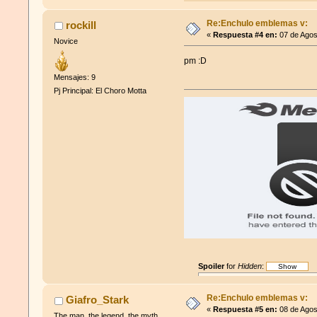
xatiya no existe atontaos
Re:Enchulo emblemas v:
rockill
«
Respuesta #4 en:
07 de Agos
Novice
pm :D
Mensajes: 9
Pj Principal: El Choro Motta
Spoiler
for
Hidden
:
Re:Enchulo emblemas v:
Giafro_Stark
«
Respuesta #5 en:
08 de Agos
The man, the legend, the myth.