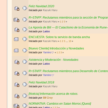
Feliz Navidad 2020
Iniciado por
Kazuki Haru
R>STAFF: Reclutamos miembros para la sección de 'Progra
Iniciado por
Kazuki Haru
«
1
2
3
»
La Agonía de Bill — El Cataclismo de la Economía de Rune
Iniciado por
Latios
ENCUESTA: Sobre tu servicio de banda ancha
Iniciado por
Kazuki Haru
«
1
2
3
...
13
»
[Nuevo Cliente] Introducción y Novedades
Iniciado por
Yaminoツ
«
1
2
3
»
Asistencia y Moderación - Novedades
Iniciado por
Latios
R>STAFF: Reclutamos miembros para Desarrollo de Conten
Iniciado por
Yaminoツ
Feliz Navidad 2018
Iniciado por
Kazuki Haru
[Noticia] Información acerca de robos.
Iniciado por
Bill Grey
NORMATIVA: Cambios en Satan Morroc [Quest]
Iniciado por
Latios
«
1
2
3
»