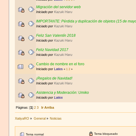
Migración del servidor web
Iniciado por
Kazuki Haru
IMPORTANTE: Pérdida y duplicación de objetos (15 de may
Iniciado por
Kazuki Haru
Feliz San Valentín 2018
Iniciado por
Kazuki Haru
Feliz Navidad 2017
Iniciado por
Kazuki Haru
Cambio de nombre en el foro
Iniciado por
Latios
«
1
2
»
¡Regalos de Navidad!
Iniciado por
Kazuki Haru
Asistencia y Moderación: Umiko
Iniciado por
Latios
Páginas: [
1
]
2
3
Ir Arriba
XatiyaRO
»
General
»
Noticias
Tema bloqueado
Tema normal