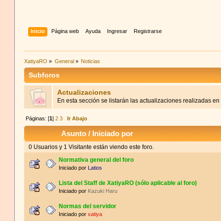
Inicio
Página web
Ayuda
Ingresar
Registrarse
XatiyaRO
»
General
»
Noticias
Subforos
Actualizaciones
En esta sección se listarán las actualizaciones realizadas e
Páginas: [
1
]
2
3
Ir Abajo
Asunto
/
Iniciado por
0 Usuarios y 1 Visitante están viendo este foro.
Normativa general del foro
Iniciado por
Latios
Lista del Staff de XatiyaRO (sólo aplicable al foro)
Iniciado por
Kazuki Haru
Normas del servidor
Iniciado por
xatiya