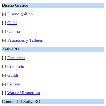
Diseño Gráfico
[-]
Diseño gráfico
[-]
Guías
[-]
Galería
[-]
Peticiones y Talleres
XatiyaRO
[-]
Denuncias
[-]
Comercio
[-]
Guilds
[-]
Coliseo
[-]
Wars of Emperium
Comunidad XatiyaRO