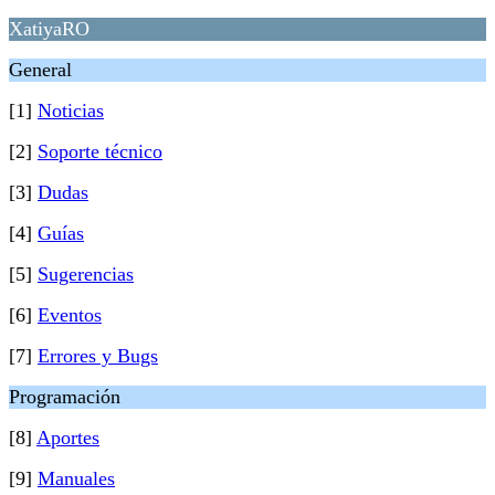
XatiyaRO
General
[1]
Noticias
[2]
Soporte técnico
[3]
Dudas
[4]
Guías
[5]
Sugerencias
[6]
Eventos
[7]
Errores y Bugs
Programación
[8]
Aportes
[9]
Manuales