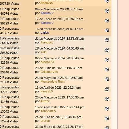
por
Artemisa
397720 Vistas
1 Respuestas
04 de Mayo de 2020, 00:36:13 am
por
Yaminoツ
46074 Vistas
0 Respuestas
17 de Enero de 2013, 00:36:02 am
por
Yaminoツ
38199 Vistas
0 Respuestas
13 de Enero de 2013, 01:57:17 am
por
Latios
41007 Vistas
1 Respuestas
21 de Marzo de 2024, 13:56:08 pm
por
Manquito
26420 Vistas
0 Respuestas
16 de Marzo de 2024, 04:00:40 am
por
Taki
20650 Vistas
5 Respuestas
02 de Marzo de 2024, 20:05:40 pm
por
eliseo123
32589 Vistas
0 Respuestas
29 de Junio de 2023, 11:07:41 am
por
Criacuervos
23146 Vistas
0 Respuestas
23 de Mayo de 2023, 01:23:52 am
por
Montecristo Rom
21088 Vistas
0 Respuestas
13 de Abril de 2023, 22:09:34 pm
por
kaoss10
12711 Vistas
0 Respuestas
26 de Marzo de 2023, 17:36:35 pm
por
Arraze
11469 Vistas
0 Respuestas
15 de Agosto de 2022, 16:27:41 pm
por
TenedorSV
13042 Vistas
0 Respuestas
24 de Julio de 2022, 18:44:15 pm
por
eroren
12904 Vistas
0 Respuestas
31 de Enero de 2022, 21:26:17 pm