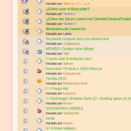
Iniciado por
Silver
«
1
2
3
...
11
»
¿Cómo usar el Buscador?
Iniciado por
Yaminoツ
¿Cómo dar Up en comercio? (Venta/Compra/Trade/
Iniciado por
Yaminoツ
Normativa de Comercio
Iniciado por
Latios
Se puede comprar zeny con dinero real
Iniciado por
123qweasd
MOVIDO: Compro Ixion Wings
Iniciado por
Taki
Cuanto vale la bufanda roja?
Iniciado por
Spionw
Hurricane +9 vacia a 150m lleve ya
Iniciado por
Criacuervos
Tienda 2023
Iniciado por
Montecristo Rom
C> Puppy Hat
Iniciado por
kaoss10
C/ Nydhorgg's Shadow Garb (1) - Hunting spear (1) (r
Iniciado por
Arraze
V/GUARANA CANDIES
Iniciado por
TenedorSV
venta
Iniciado por
eroren
V< 6 ticket xatiyaro