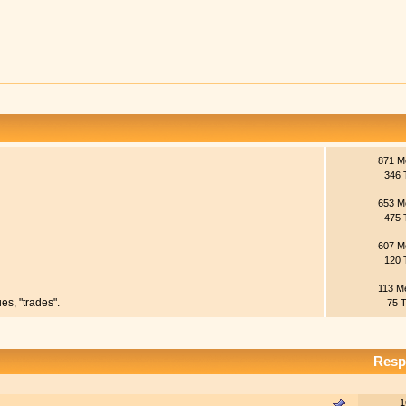
871 M
346 
653 M
475 
607 M
120 
113 M
s, "trades".
75 
Resp
1