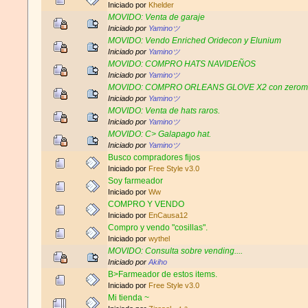
Iniciado por
Khelder
MOVIDO: Venta de garaje
Iniciado por
Yaminoツ
MOVIDO: Vendo Enriched Oridecon y Elunium
Iniciado por
Yaminoツ
MOVIDO: COMPRO HATS NAVIDEÑOS
Iniciado por
Yaminoツ
MOVIDO: COMPRO ORLEANS GLOVE X2 con zero
Iniciado por
Yaminoツ
MOVIDO: Venta de hats raros.
Iniciado por
Yaminoツ
MOVIDO: C> Galapago hat.
Iniciado por
Yaminoツ
Busco compradores fijos
Iniciado por
Free Style v3.0
Soy farmeador
Iniciado por
Ww
COMPRO Y VENDO
Iniciado por
EnCausa12
Compro y vendo "cosillas".
Iniciado por
wythel
MOVIDO: Consulta sobre vending....
Iniciado por
Akiho
B>Farmeador de estos items.
Iniciado por
Free Style v3.0
Mi tienda ~