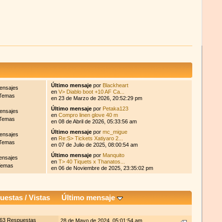
Último mensaje
por
Blackheart
ensajes
en
V> Diablo boot +10 AF Ca...
Temas
en 23 de Marzo de 2026, 20:52:29 pm
Último mensaje
por
Petaka123
ensajes
en
Compro linen glove 40 m
Temas
en 08 de Abril de 2026, 05:33:56 am
Último mensaje
por
mc_migue
ensajes
en
Re:S> Tickets Xatiyaro 2...
Temas
en 07 de Julio de 2025, 08:00:54 am
Último mensaje
por
Manquito
ensajes
en
T> 40 Tiquets x Thanatos...
Temas
en 06 de Noviembre de 2025, 23:35:02 pm
uestas
/
Vistas
Último mensaje
63 Respuestas
28 de Mayo de 2024, 05:01:54 am