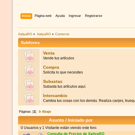
Inicio
Página web
Ayuda
Ingresar
Registrarse
XatiyaRO
»
XatiyaRO
»
Comercio
Subforos
Venta
Vende tus artículos
Compra
Solicita lo que necesites
Subastas
Subasta tus artículos aquí.
Intercambio
Cambia tus cosas con los demás. Realiza canjes, trueque
Páginas: [
1
]
Ir Abajo
Asunto
/
Iniciado por
0 Usuarios y 1 Visitante están viendo este foro.
Consulta de Precios de XatiyaRO