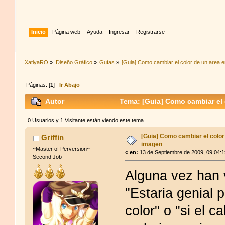
Inicio
Página web
Ayuda
Ingresar
Registrarse
XatiyaRO
»
Diseño Gráfico
»
Guías
»
[Guia] Como cambiar el color de un area 
Páginas: [
1
]
Ir Abajo
Autor
Tema: [Guia] Como cambiar el 
0 Usuarios y 1 Visitante están viendo este tema.
[Guia] Como cambiar el color
Griffin
imagen
~Master of Perversion~
«
en:
13 de Septiembre de 2009, 09:04:
Second Job
Alguna vez han 
"Estaria genial p
color" o "si el c