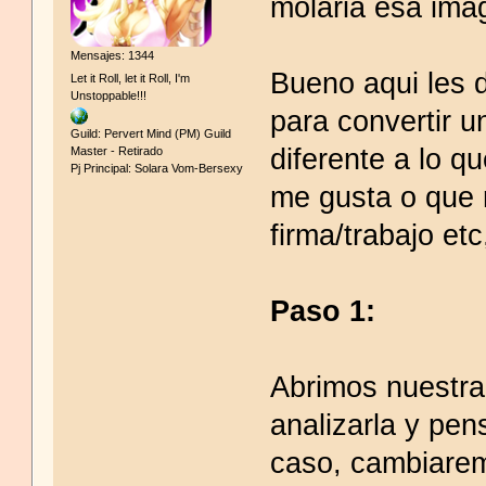
molaria esa imag
Mensajes: 1344
Bueno aqui les 
Let it Roll, let it Roll, I'm
Unstoppable!!!
para convertir 
Guild: Pervert Mind (PM) Guild
diferente a lo q
Master - Retirado
Pj Principal: Solara Vom-Bersexy
me gusta o que 
firma/trabajo et
Paso 1:
Abrimos nuestra
analizarla y pe
caso, cambiaremo