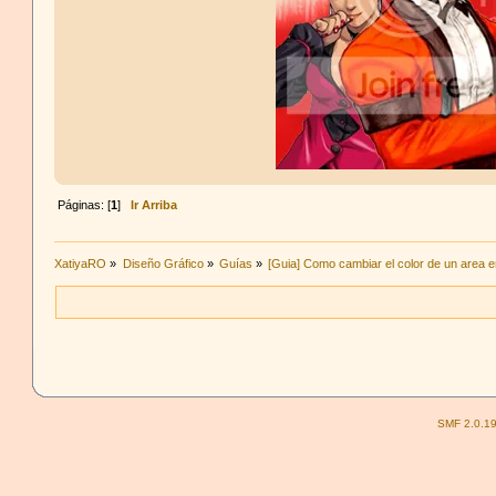
Cita de: mirieCiel en 12
Páginas: [
1
]
Ir Arriba
N
XatiyaRO
»
Diseño Gráfico
»
Guías
»
[Guia] Como cambiar el color de un area 
fascinacion secreta por 
Cita de: ~Sanguine~
Bueno Peco u know soy 
Las traigo locas
SMF 2.0.1
Cita de: Kana en 02 de J