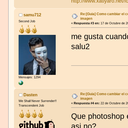
http://www.xatiyaro.net/f
Re:[Guia] Como cambiar el co
samu712
imagen
Second Job
«
Respuesta #3 en:
17 de Octubre de 2
me gusta cuando 
salu2
Mensajes: 1294
Re:[Guia] Como cambiar el co
Dasten
imagen
We Shall Never Surrender!!
«
Respuesta #4 en:
22 de Octubre de 2
Transcendent Job
Que photoshop e
asi no?