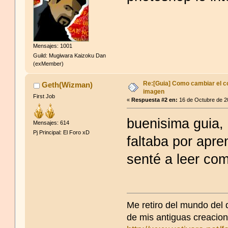
Bueno Peco u know soy 
Las traigo locas
Mensajes: 1001
Cita de: Kana en 02 de J
Guild: Mugiwara Kaizoku Dan
(exMember)
Dejen mis medidas joder
Re:[Guia] Como cambiar el co
Geth(Wizman)
imagen
El resto se jode por que
First Job
«
Respuesta #2 en:
16 de Octubre de 2
vidas gg
buenisima guia,
Mensajes: 614
Y también poseo informa
Pj Principal: El Foro xD
faltaba por apr
senté a leer co
Me retiro del mundo del 
[img width=360 height=3
de mis antiguas creacion