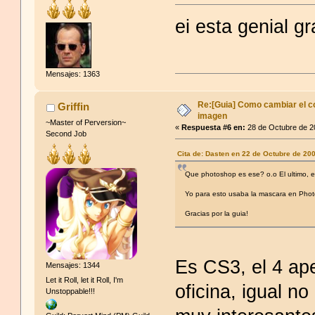
ei esta genial gr
Mensajes: 1363
Re:[Guia] Como cambiar el co
Griffin
imagen
~Master of Perversion~
«
Respuesta #6 en:
28 de Octubre de 2
Second Job
Cita de: Dasten en 22 de Octubre de 20
Que photoshop es ese? o.o El ultimo, e
Yo para esto usaba la mascara en Photo
Gracias por la guia!
Es CS3, el 4 ap
Mensajes: 1344
Let it Roll, let it Roll, I'm
oficina, igual n
Unstoppable!!!