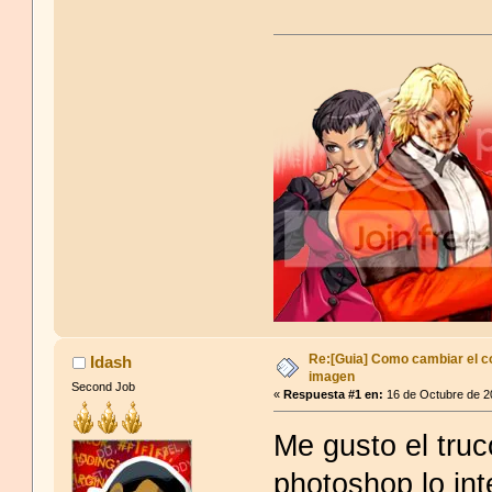
Cita de: mirieCiel en 12
Re:[Guia] Como cambiar el co
Idash
imagen
N
Second Job
«
Respuesta #1 en:
16 de Octubre de 2
fascinacion secreta por 
Me gusto el truc
photoshop lo in
Cita de: ~Sanguine~