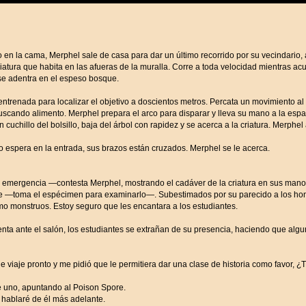
n la cama, Merphel sale de casa para dar un último recorrido por su vecindario, a
atura que habita en las afueras de la muralla. Corre a toda velocidad mientras acu
se adentra en el espeso bosque.
a entrenada para localizar el objetivo a doscientos metros. Percata un movimiento 
scando alimento. Merphel prepara el arco para disparar y lleva su mano a la espal
cuchillo del bolsillo, baja del árbol con rapidez y se acerca a la criatura. Merphe
espera en la entrada, sus brazos están cruzados. Merphel se le acerca.
a emergencia —contesta Merphel, mostrando el cadáver de la criatura en sus manos
e —toma el espécimen para examinarlo—. Subestimados por su parecido a los hon
o monstruos. Estoy seguro que les encantara a los estudiantes.
ta ante el salón, los estudiantes se extrañan de su presencia, haciendo que algun
 viaje pronto y me pidió que le permitiera dar una clase de historia como favor, 
uno, apuntando al Poison Spore.
s hablaré de él más adelante.