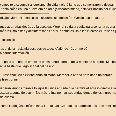
e empezó a sucumbir al egoísmo. Su vida mejoró tanto que comenzaron a desear má
había caído en una nueva era de odio y disconformidad, está vez nacida por el d
-----------------------------------------------
izaje, Merphel toma sus cosas para salir del salón. Yves lo espera afuera.
s agarradas detrás de la espalda. Merphel se da la vuelta para cerrar la puerta 
ñeros, molestos y desinteresados por sus estudios, sólo les interesa el Poison Sp
los pasillos.
el de la nostalgia después de todo. ¿A dónde irás primero?
da darme información.
 cada paso que daban era como un estruendo dentro de la mente de Merphel. Mucho
nte hasta que llegó al final del pasillo.
—responde Yves extendiendo su mano. Merphel la aparta para darle un abrazo.
 hizo por mí.
paran. Ambos miran a lo lejos la única entrada que permite el acceso directo a l
taba a punto de ocurrir. No más rutina, no más seguridad dentro de los muros, no 
 da cuenta.
mo te dirigías a mí con tanta formalidad. Cuando tus padres te pusieron a mi carg