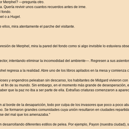
or Merphel? —pregunta otro.
 Quería revivir unos cuantos recuerdos antes de irme.
 fondo.
hel o a Hugel.
 ellos, mira atentamente el parche del visitante.
presión de Merphel, mira la pared del fondo como si algo invisible lo estuviera o
tor, intentando eliminar la incomodidad del ambiente—. Regresen a sus asientos,
el regresa a la realidad. Abre uno de los libros apilados en la mesa y comienza co
ioses y engendros peleaban sin descanso, los habitantes de Midgard vivieron con 
l fin de su mundo. Sin embargo, en el momento más grande de desesperación, el fi
ber que la paz no iba a ser parte de ella. Extrañas criaturas comenzaron a aparec
n al borde de la desaparición, todo por culpa de los invasores que poco a poco ab
no. Se formaron grandes comunidades cuya unión resultaron en ciudades repartida
se del mal que los amenazaba."
 desarrollando diferentes estilos de pelea. Por ejemplo, Payon (nuestra ciudad), se