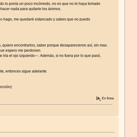
 esto lo ponía un poco incómodo, no es que no le haya tomado
hacer nada para quitarle los ánimos.
o lo hago, me quedaré estancado y sabes que no puedo
, quiero encontrarlos, saber porque desaparecieron así, sin mas.
 que espero me perdonen.
ría el ojo izquierdo—. Además, si no fuera por lo que pasó,
nte, entonces sigue adelante.
ección):
En línea