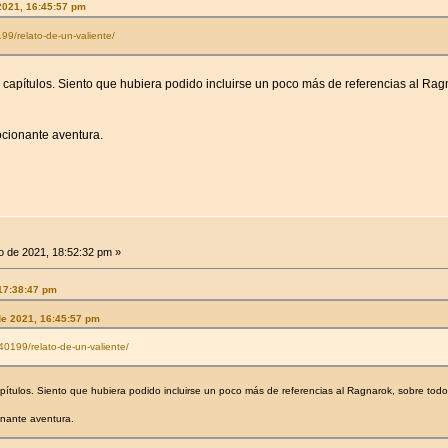
2021, 16:45:57 pm
199/relato-de-un-valiente/
capítulos. Siento que hubiera podido incluirse un poco más de referencias al Ragn
ocionante aventura.
 de 2021, 18:52:32 pm »
 17:38:47 pm
de 2021, 16:45:57 pm
140199/relato-de-un-valiente/
ítulos. Siento que hubiera podido incluirse un poco más de referencias al Ragnarok, sobre todo 
onante aventura.