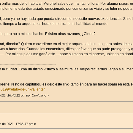
 brillar más de lo habitual, Merphel sabe que intenta no llorar. Por alguna razón,
simplemente está demasiado emocionado por comenzar su viaje y su tutor no podía 
, pero ya no hay nada que pueda ofrecerme, necesito nuevas experiencias. Si n
o tiempo a la arquería, es hora de mostrarle mi habilidad al mundo.
, pero no a mí, muchacho. Existen otras razones, ¿Cierto?
d, director? Quiero convertirme en el mejor arquero del mundo, pero antes de eso
as a buscarlos. Cuando los encuentres, diles por favor que no pude protegerte y
. Por mi estupidez me gané esto —pone su mano en el parche, ubicado en donde i
-----------------------------------------------
 la ciudad. Echa un último vistazo a las murallas, viejos recuerdos llegan a su me
leer el resto de capítulos, les dejo este link (también para no hacer spam en esta s
40199/relato-de-un-valiente/
2021, 16:48:12 pm por Confusing
»
 de 2021, 17:38:47 pm »