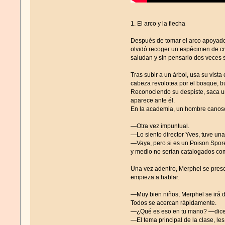
1. El arco y la flecha
Después de tomar el arco apoyado e
olvidó recoger un espécimen de cri
saludan y sin pensarlo dos veces 
Tras subir a un árbol, usa su vist
cabeza revolotea por el bosque, bu
Reconociendo su despiste, saca un 
aparece ante él.
En la academia, un hombre canoso 
—Otra vez impuntual.
—Lo siento director Yves, tuve un
—Vaya, pero si es un Poison Spor
y medio no serían catalogados com
Una vez adentro, Merphel se presen
empieza a hablar.
—Muy bien niños, Merphel se irá de
Todos se acercan rápidamente.
—¿Qué es eso en tu mano? —dice 
—El tema principal de la clase, le