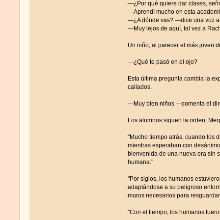
—¿Por qué quiere dar clases, señ
—Aprendí mucho en esta academia.
—¿A dónde vas? —dice una voz al
—Muy lejos de aquí, tal vez a Rac
Un niño, al parecer el más joven de
—¿Qué te pasó en el ojo?
Esta última pregunta cambia la ex
callados.
—Muy bien niños —comenta el direc
Los alumnos siguen la orden, Merph
"Mucho tiempo atrás, cuando los d
mientras esperaban con desánimo e
bienvenida de una nueva era sin sa
humana."
"Por siglos, los humanos estuviero
adaptándose a su peligroso entor
muros necesarios para resguardar
"Con el tiempo, los humanos fueron