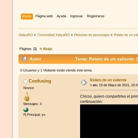
Inicio
Página web
Ayuda
Ingresar
Registrarse
XatiyaRO
»
Comunidad XatiyaRO
»
Historias de personajes
»
Relato de un val
Páginas: [
1
]
Ir Abajo
Autor
Tema: Relato de un valiente 
0 Usuarios y 1 Visitante están viendo este tema.
Relato de un valiente
Confusing
«
en:
19 de Mayo de 2021, 16:4
Novice
Chicos, quiero compartirles el pr
continuación:
Mensajes: 3
Pj Principal: yo