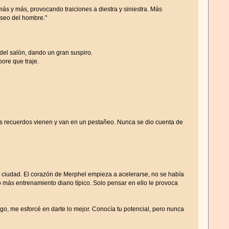
s y más, provocando traiciones a diestra y siniestra. Más
eseo del hombre."
del salón, dando un gran suspiro.
ore que traje.
s recuerdos vienen y van en un pestañeo. Nunca se dio cuenta de
a ciudad. El corazón de Merphel empieza a acelerarse, no se había
más entrenamiento diario típico. Solo pensar en ello le provoca
o, me esforcé en darte lo mejor. Conocía tu potencial, pero nunca