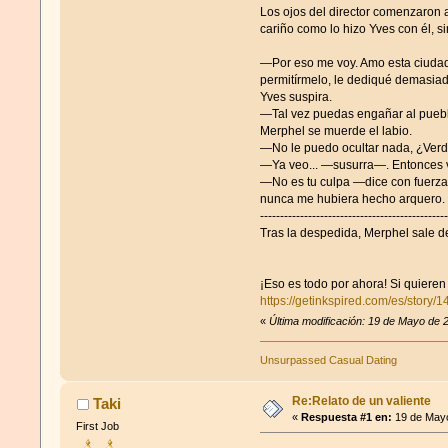
Los ojos del director comenzaron a
cariño como lo hizo Yves con él, 
—Por eso me voy. Amo esta ciudad
permitírmelo, le dediqué demasiad
Yves suspira.
—Tal vez puedas engañar al pueblo
Merphel se muerde el labio.
—No le puedo ocultar nada, ¿Verda
—Ya veo... —susurra—. Entonces v
—No es tu culpa —dice con fuerza—
nunca me hubiera hecho arquero.
-----------------------------------------------
Tras la despedida, Merphel sale de
¡Eso es todo por ahora! Si quieren 
https://getinkspired.com/es/story/1
«
Última modificación: 19 de Mayo de 
Unsurpassed Сasual Dating
Re:Relato de un valiente
Taki
«
Respuesta #1 en:
19 de Mayo
First Job