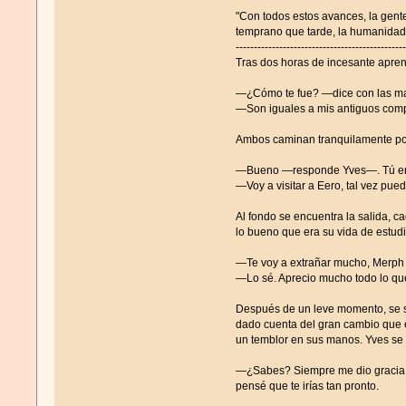
"Con todos estos avances, la gent
temprano que tarde, la humanidad 
-----------------------------------------------
Tras dos horas de incesante aprend
—¿Cómo te fue? —dice con las mano
—Son iguales a mis antiguos compa
Ambos caminan tranquilamente por 
—Bueno —responde Yves—. Tú eras 
—Voy a visitar a Eero, tal vez pue
Al fondo se encuentra la salida,
lo bueno que era su vida de estudia
—Te voy a extrañar mucho, Merph 
—Lo sé. Aprecio mucho todo lo que
Después de un leve momento, se se
dado cuenta del gran cambio que es
un temblor en sus manos. Yves se
—¿Sabes? Siempre me dio gracia co
pensé que te irías tan pronto.