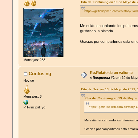
Cita de: Confusing en 19 de Mayo de 
https://getinkspired.com/es/story/140
Me están encantando los primeros 
gustando la historia.
Gracias por compartirnos esta em
Mensajes: 283
Re:Relato de un valiente
Confusing
«
Respuesta #2 en:
19 de Mayo
Novice
Cita de: Taki en 19 de Mayo de 2021,
Mensajes: 3
Cita de: Confusing en 19 de Mayo 
https://getinkspired.com/es/story/
Pj Principal: yo
Me están encantando los primeros cap
Gracias por compartirnos esta emoci