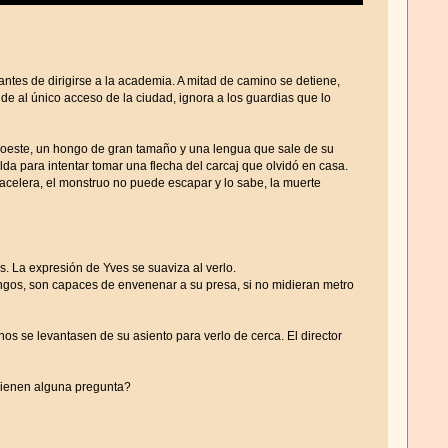
ntes de dirigirse a la academia. A mitad de camino se detiene,
de al único acceso de la ciudad, ignora a los guardias que lo
al oeste, un hongo de gran tamaño y una lengua que sale de su
da para intentar tomar una flecha del carcaj que olvidó en casa.
l acelera, el monstruo no puede escapar y lo sabe, la muerte
. La expresión de Yves se suaviza al verlo.
gos, son capaces de envenenar a su presa, si no midieran metro
os se levantasen de su asiento para verlo de cerca. El director
¿Tienen alguna pregunta?