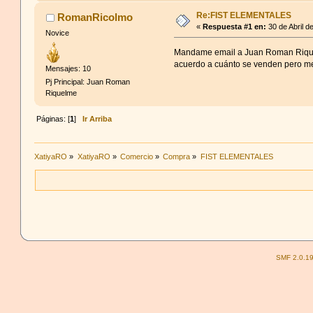
Re:FIST ELEMENTALES
RomanRicolmo
«
Respuesta #1 en:
30 de Abril d
Novice
Mandame email a Juan Roman Riquelm
acuerdo a cuánto se venden pero me 
Mensajes: 10
Pj Principal: Juan Roman
Riquelme
Páginas: [
1
]
Ir Arriba
XatiyaRO
»
XatiyaRO
»
Comercio
»
Compra
»
FIST ELEMENTALES
SMF 2.0.1