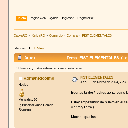
Inicio
Página web
Ayuda
Ingresar
Registrarse
XatiyaRO
»
XatiyaRO
»
Comercio
»
Compra
»
FIST ELEMENTALES
Páginas: [
1
]
Ir Abajo
Autor
Tema: FIST ELEMENTALES (Leí
0 Usuarios y 1 Visitante están viendo este tema.
FIST ELEMENTALES
RomanRicolmo
«
en:
01 de Marzo de 2024, 22:33
Novice
Buenas tardes/noches gente como l
Mensajes: 10
Estoy empezando de nuevo en el serv
Pj Principal: Juan Roman
viento y tierra )
Riquelme
Muchas gracias