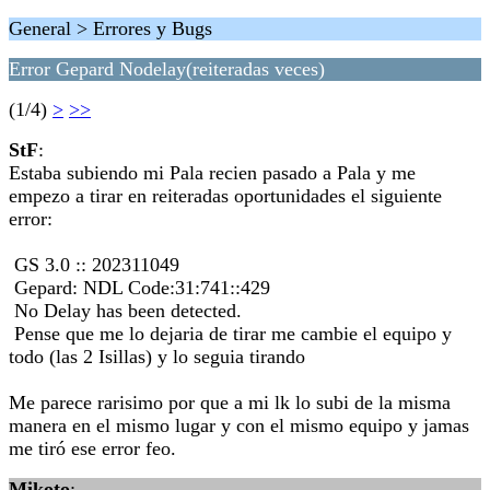
General > Errores y Bugs
Error Gepard Nodelay(reiteradas veces)
(1/4)
>
>>
StF
:
Estaba subiendo mi Pala recien pasado a Pala y me
empezo a tirar en reiteradas oportunidades el siguiente
error:
GS 3.0 :: 202311049
Gepard: NDL Code:31:741::429
No Delay has been detected.
Pense que me lo dejaria de tirar me cambie el equipo y
todo (las 2 Isillas) y lo seguia tirando
Me parece rarisimo por que a mi lk lo subi de la misma
manera en el mismo lugar y con el mismo equipo y jamas
me tiró ese error feo.
Mikoto
: