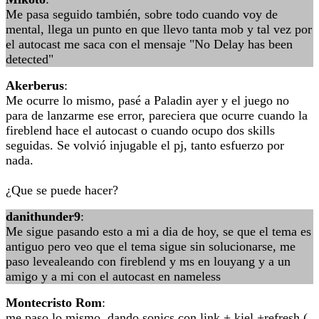
Me pasa seguido también, sobre todo cuando voy de
mental, llega un punto en que llevo tanta mob y tal vez por
el autocast me saca con el mensaje "No Delay has been
detected"
Akerberus
:
Me ocurre lo mismo, pasé a Paladin ayer y el juego no
para de lanzarme ese error, pareciera que ocurre cuando la
fireblend hace el autocast o cuando ocupo dos skills
seguidas. Se volvió injugable el pj, tanto esfuerzo por
nada.
¿Que se puede hacer?
danithunder9
:
Me sigue pasando esto a mi a dia de hoy, se que el tema es
antiguo pero veo que el tema sigue sin solucionarse, me
paso levealeando con fireblend y ms en louyang y a un
amigo y a mi con el autocast en nameless
Montecristo Rom
:
me paso lo mismo, dando sonics con link + kiel +refresh (