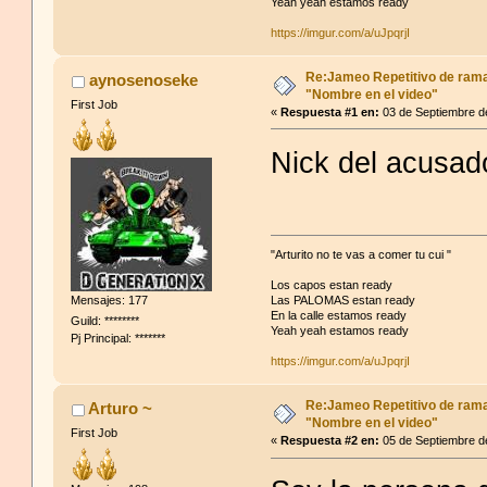
Yeah yeah estamos ready
https://imgur.com/a/uJpqrjI
Re:Jameo Repetitivo de ram
aynosenoseke
"Nombre en el video"
First Job
«
Respuesta #1 en:
03 de Septiembre d
Nick del acusad
"Arturito no te vas a comer tu cui "
Los capos estan ready
Mensajes: 177
Las PALOMAS estan ready
En la calle estamos ready
Guild: ********
Yeah yeah estamos ready
Pj Principal: *******
https://imgur.com/a/uJpqrjI
Re:Jameo Repetitivo de ram
Arturo ~
"Nombre en el video"
First Job
«
Respuesta #2 en:
05 de Septiembre d