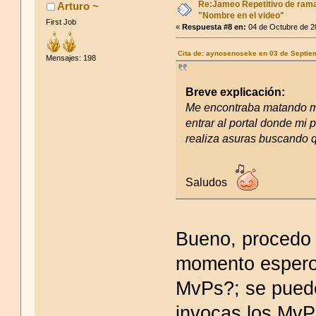
Re:Jameo Repetitivo de ram
Arturo ~
"Nombre en el video"
First Job
«
Respuesta #8 en:
04 de Octubre de 2
Cita de: aynosenoseke en 03 de Septie
Mensajes: 198
Breve explicación:
Me encontraba matando m
entrar al portal donde mi
realiza asuras buscando q
Saludos
Bueno, procedo a
momento espero 
MvPs?; se puede
invocas los MvPs