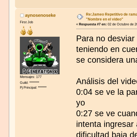
Re:Jameo Repetitivo de ram
aynosenoseke
"Nombre en el video"
First Job
«
Respuesta #7 en:
02 de Octubre de 2
Para no desviar 
teniendo en cuen
se considera una
Mensajes: 177
Análisis del vide
Guild: ********
Pj Principal: *******
0:04 se ve la p
yo
0:27 se ve cuan
intenta ingresar 
dificultad baja 