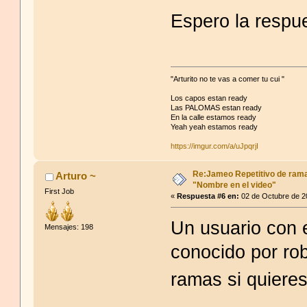
Espero la respu
"Arturito no te vas a comer tu cui "
Los capos estan ready
Las PALOMAS estan ready
En la calle estamos ready
Yeah yeah estamos ready
https://imgur.com/a/uJpqrjI
Re:Jameo Repetitivo de ram
Arturo ~
"Nombre en el video"
First Job
«
Respuesta #6 en:
02 de Octubre de 2
Un usuario con 
Mensajes: 198
conocido por ro
ramas si quier