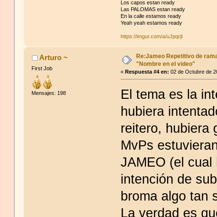
Los capos estan ready
Las PALOMAS estan ready
En la calle estamos ready
Yeah yeah estamos ready
https://imgur.com/a/uJpqrjI
Re:Jameo Repetitivo de ram
Arturo ~
"Nombre en el video"
First Job
«
Respuesta #4 en:
02 de Octubre de 2
El tema es la in
Mensajes: 198
hubiera intenta
reitero, hubiera
MvPs estuvieran 
JAMEO (el cual h
intención de sub
broma algo tan 
La verdad es qu