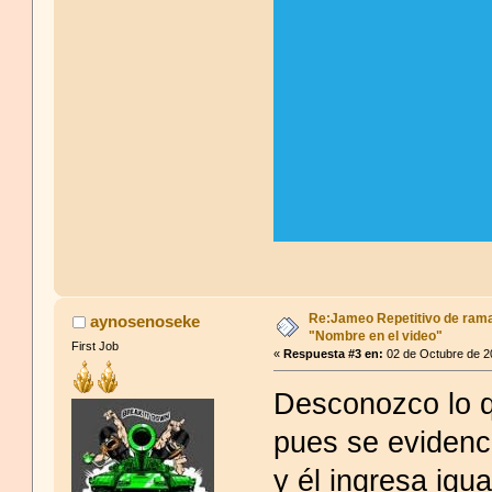
Re:Jameo Repetitivo de ram
aynosenoseke
"Nombre en el video"
First Job
«
Respuesta #3 en:
02 de Octubre de 2
Desconozco lo q
pues se evidenci
y él ingresa igua