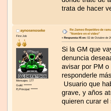
trata de hacer ve
Re:Jameo Repetitivo de ram
aynosenoseke
"Nombre en el video"
First Job
«
Respuesta #5 en:
02 de Octubre de 2
Si la GM que va
denuncia deseaa
avisar por PM o 
responderle más
Mensajes: 177
Usuario que hab
Guild: ********
Pj Principal: *******
grave, y años a
quieren curar e