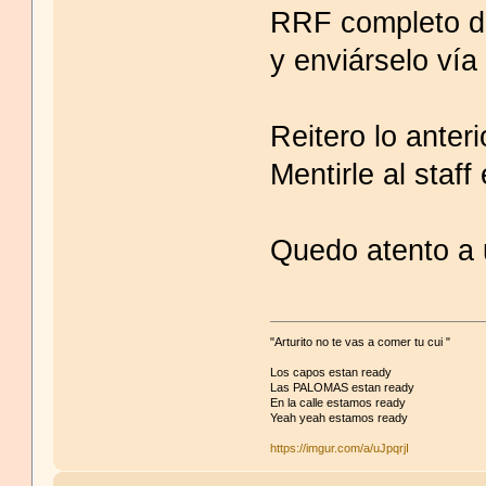
RRF completo do
y enviárselo vía
Reitero lo anter
Mentirle al staf
Quedo atento a 
"Arturito no te vas a comer tu cui "
Los capos estan ready
Las PALOMAS estan ready
En la calle estamos ready
Yeah yeah estamos ready
https://imgur.com/a/uJpqrjI