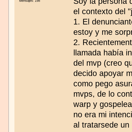
Soy la persona 
Mensajes: 198
el contexto del 
1. El denunciant
estoy y me sorp
2. Recientement
llamada había in
del mvp (creo qu
decido apoyar m
como pego asuras
mvps, de lo cont
warp y gospelear
no era mi intenc
al tratarsede un