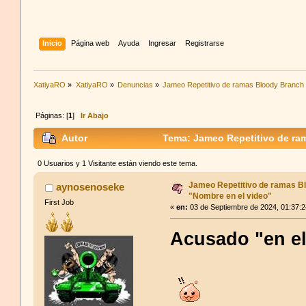
Inicio
Página web
Ayuda
Ingresar
Registrarse
XatiyaRO
»
XatiyaRO
»
Denuncias
»
Jameo Repetitivo de ramas Bloody Branch 
Páginas: [
1
]
Ir Abajo
Autor
Tema: Jameo Repetitivo de ram
0 Usuarios y 1 Visitante están viendo este tema.
Jameo Repetitivo de ramas B
aynosenoseke
"Nombre en el video"
First Job
«
en:
03 de Septiembre de 2024, 01:37:
Acusado "en el 