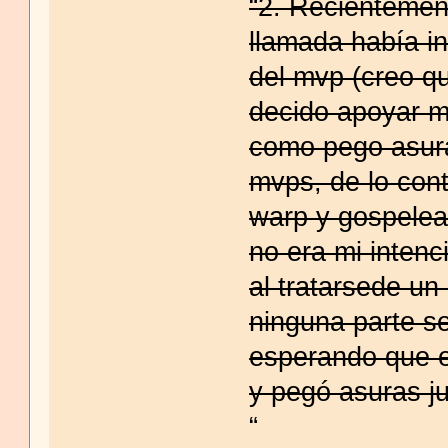
“2. Recientemen
llamada había in
del mvp (creo qu
decido apoyar m
como pego asuras
mvps, de lo cont
warp y gospelear
no era mi intenc
al tratarsede un
ninguna parte s
esperando que e
y pegó asuras ju
“