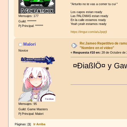
"Arturito no te vas a comer tu cui "
Los capos estan ready
Mensajes: 177
Las PALOMAS estan ready
En la calle estamos ready
Guild: ********
Yeah yeah estamos ready
Pj Principal: *******
https://imgur.com/a/uJpqrjI
Re:Jameo Repetitivo de ram
Malori
"Nombre en el video"
Novice
«
Respuesta #10 en:
28 de Octubre de 
¤ÐiaßlÖ¤ y Gaw
Mensajes: 95
Guild: Game Masters
Pj Principal: Malori
Páginas: [
1
]
Ir Arriba