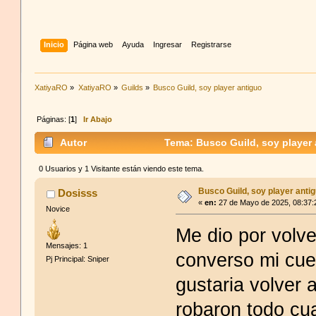
Inicio
Página web
Ayuda
Ingresar
Registrarse
XatiyaRO
»
XatiyaRO
»
Guilds
»
Busco Guild, soy player antiguo
Páginas: [
1
]
Ir Abajo
Autor
Tema: Busco Guild, soy player 
0 Usuarios y 1 Visitante están viendo este tema.
Busco Guild, soy player anti
Dosisss
«
en:
27 de Mayo de 2025, 08:37:
Novice
Me dio por volve
Mensajes: 1
converso mi cue
Pj Principal: Sniper
gustaria volver 
robaron todo cu