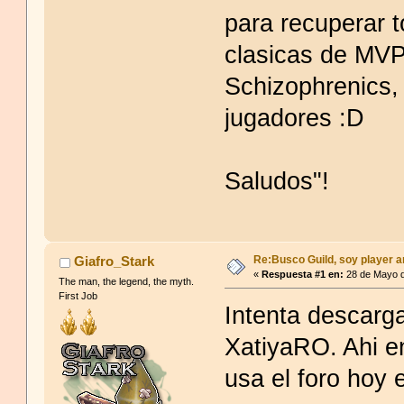
para recuperar 
clasicas de MVP
Schizophrenics, 
jugadores :D
Saludos"!
Re:Busco Guild, soy player a
Giafro_Stark
«
Respuesta #1 en:
28 de Mayo d
The man, the legend, the myth.
First Job
Intenta descarga
XatiyaRO. Ahi e
usa el foro hoy 