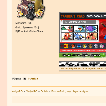
Mensajes: 839
Guild: Spartans [GL]
Pj Principal: Giafro Stark
Cita de: Inquim en 25 de Agosto de 201
xatiya no existe atontaos
Páginas: [
1
]
Ir Arriba
XatiyaRO
»
XatiyaRO
»
Guilds
»
Busco Guild, soy player antiguo