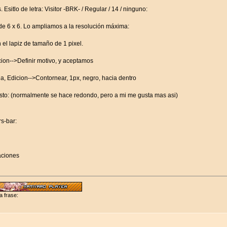
sitlo de letra: Visitor -BRK- / Regular / 14 / ninguno:
 6 x 6. Lo ampliamos a la resolución máxima:
el lapiz de tamaño de 1 pixel.
cion-->Definir motivo, y aceptamos
+ a, Edicion-->Contornear, 1px, negro, hacia dentro
esto: (normalmente se hace redondo, pero a mi me gusta mas asi)
s-bar:
aciones
a frase: