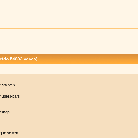
eído 54892 veces)
39:28 pm »
r users-bars
oshop:
que se vea: