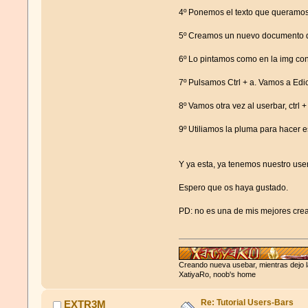
4º Ponemos el texto que queramos. E
5º Creamos un nuevo documento de
6º Lo pintamos como en la img con 
7º Pulsamos Ctrl + a. Vamos a Edi
8º Vamos otra vez al userbar, ctrl 
9º Utiliamos la pluma para hacer 
Y ya esta, ya tenemos nuestro user
Espero que os haya gustado.
PD: no es una de mis mejores cre
Creando nueva usebar, mientras dejo l
XatiyaRo, noob's home
Re: Tutorial Users-Bars
EXTR3M