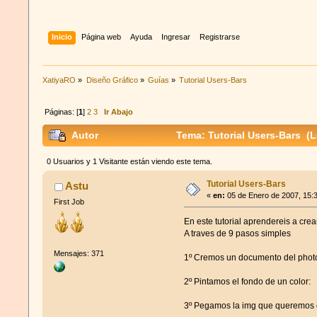
Inicio
Página web
Ayuda
Ingresar
Registrarse
XatiyaRO
»
Diseño Gráfico
»
Guías
»
Tutorial Users-Bars
Páginas: [
1
]
2
3
Ir Abajo
Autor
Tema: Tutorial Users-Bars (L
0 Usuarios y 1 Visitante están viendo este tema.
Tutorial Users-Bars
Astu
«
en:
05 de Enero de 2007, 15:
First Job
En este tutorial aprendereis a crea
A traves de 9 pasos simples
Mensajes: 371
1º Cremos un documento del phot
2º Pintamos el fondo de un color:
3º Pegamos la img que queremos 