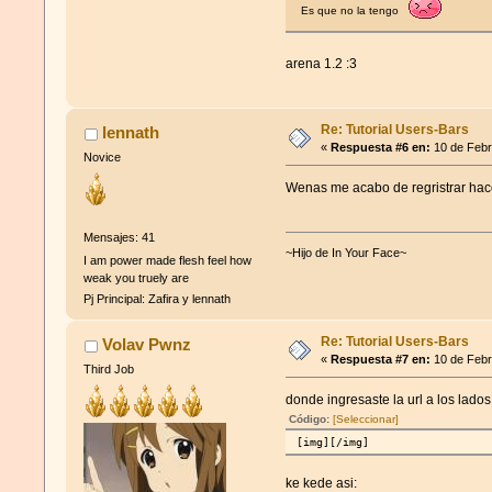
Es que no la tengo
arena 1.2 :3
Re: Tutorial Users-Bars
lennath
«
Respuesta #6 en:
10 de Febr
Novice
Wenas me acabo de regristrar hace
Mensajes: 41
~Hijo de In Your Face~
I am power made flesh feel how
weak you truely are
Pj Principal: Zafira y lennath
Re: Tutorial Users-Bars
Volav Pwnz
«
Respuesta #7 en:
10 de Febr
Third Job
donde ingresaste la url a los lado
Código:
[Seleccionar]
[img][/img]
ke kede asi: