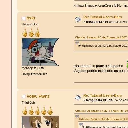
-Hinata Hyuuga- AssaCross lv90. ~Impa
Re: Tutorial Users-Bars
oskr
«
Respuesta #10 en:
23 de Abr
Second Job
Cita de: Astu en 05 de Enero de 2007
9º Utiliamos la pluma para hacer est
No entendi la parte de la pluma
Mensajes: 1738
Alguien podria explicarlo un poco
Doing it for teh lulz
Re: Tutorial Users-Bars
Volav Pwnz
«
Respuesta #11 en:
24 de Abri
Third Job
Cita de: Oskitash en 23 de Abril de 2
Cita de: Astu en 05 de Enero de 2
9º Utiliamos la pluma para hacer 