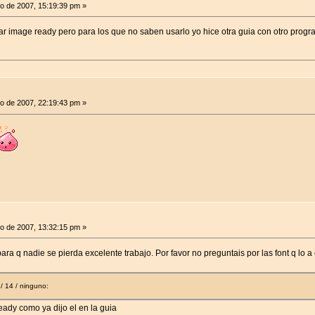
o de 2007, 15:19:39 pm »
r image ready pero para los que no saben usarlo yo hice otra guia con otro progra
o de 2007, 22:19:43 pm »
o de 2007, 13:32:15 pm »
ra q nadie se pierda excelente trabajo. Por favor no preguntais por las font q lo a
 / 14 / ninguno:
eady como ya dijo el en la guia