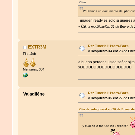
Citar
1º Cremos un documento del photos
. imagen ready es solo si quieres
«
Última modificación: 21 de Enero de
Re: Tutorial Users-Bars
EXTR3M
«
Respuesta #4 en:
23 de Ener
First Job
a bueno perdone usted señor ojito 
xDDDDDDDDDDDDDDDDDDD
Mensajes: 334
Re: Tutorial Users-Bars
Valadilène
«
Respuesta #5 en:
27 de Ener
Cita de: edugonrod en 20 de Enero de
y cual es la font de los usebars?