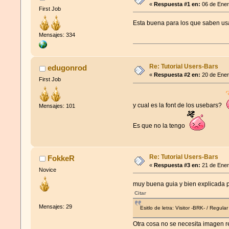
«
Respuesta #1 en:
06 de Ener
First Job
Esta buena para los que saben usa
Mensajes: 334
Re: Tutorial Users-Bars
edugonrod
«
Respuesta #2 en:
20 de Ener
First Job
y cual es la font de los usebars?
Mensajes: 101
Es que no la tengo
Re: Tutorial Users-Bars
FokkeR
«
Respuesta #3 en:
21 de Ener
Novice
muy buena guia y bien explicada pa
Citar
Mensajes: 29
Esitlo de letra: Visitor -BRK- / Regular
Otra cosa no se necesita imagen r