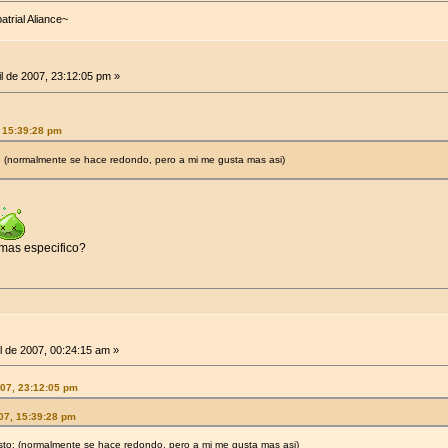
trial Aliance~
il de 2007, 23:12:05 pm »
, 15:39:28 pm
o: (normalmente se hace redondo, pero a mi me gusta mas asi)
 mas especifico?
l de 2007, 00:24:15 am »
007, 23:12:05 pm
007, 15:39:28 pm
esto: (normalmente se hace redondo, pero a mi me gusta mas asi)