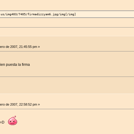
.us/img403/7405/firmadizzyam6.jpg/img[/img]
ero de 2007, 21:45:55 pm »
ien puesta la firma
ero de 2007, 22:58:52 pm »
s =D