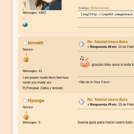
Código:
[Seleccionar]
Mensajes: 4363
[img]http://img403.imageshack
~
Re: Tutorial Users-Bars
lennath
«
Respuesta #8 en:
10 de Febr
Novice
gracias loko aora si esta b
Mensajes: 41
I am power made flesh feel how
~Hijo de In Your Face~
weak you truely are
Pj Principal: Zafira y lennath
Re: Tutorial Users-Bars
Hyuuga
«
Respuesta #9 en:
10 de Febr
Novice
buena guia para hacer users bar
Mensajes: 5