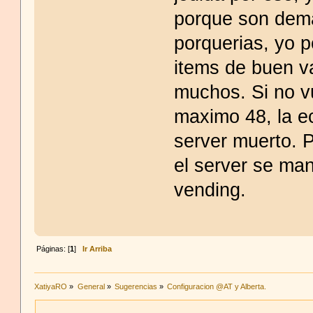
porque son dema
porquerias, yo p
items de buen va
muchos. Si no v
maximo 48, la ec
server muerto. 
el server se ma
vending.
Páginas: [
1
]
Ir Arriba
XatiyaRO
»
General
»
Sugerencias
»
Configuracion @AT y Alberta.