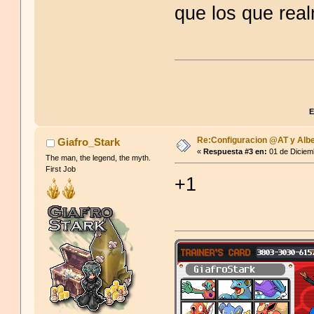
que los que rea
E
Re:Configuracion @AT y Albe
Giafro_Stark
«
Respuesta #3 en:
01 de Diciem
The man, the legend, the myth.
First Job
+1