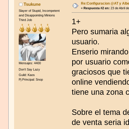
Re:Configuracion @AT y Albe
Tsukune
«
Respuesta #2 en:
23 de Abril d
Slayer of Stupid, Incompetent
and Disappointing Minions
1+
Third Job
Pero sumaria alg
usuario.
Enserio mirando 
por usuario com
Mensajes: 4400
graciosos que ti
Don't Say Lazy
Guild: Kaos
online vendiendo
Pj Principal: Snop
tiene una zona 
Sobre el tema d
de venta seria i