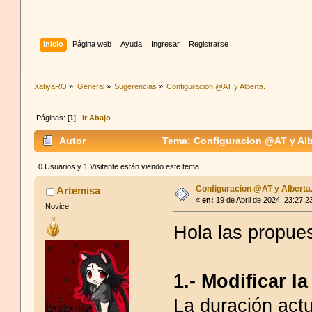
Inicio
Página web
Ayuda
Ingresar
Registrarse
XatiyaRO
»
General
»
Sugerencias
»
Configuracion @AT y Alberta.
Páginas: [
1
]
Ir Abajo
Autor
Tema: Configuracion @AT y Alb
0 Usuarios y 1 Visitante están viendo este tema.
Configuracion @AT y Alberta
Artemisa
«
en:
19 de Abril de 2024, 23:27:2
Novice
Hola las propue
1.- Modificar l
La duración actu