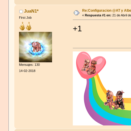
Re:Configuracion @AT y Albe
JuaN1*
«
Respuesta #1 en:
21 de Abril d
First Job
+1
Mensajes: 130
14-02-2018