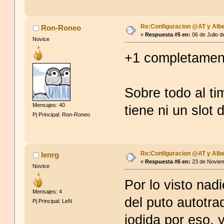
Re:Configuracion @AT y Albe
Ron-Roneo
«
Respuesta #5 en:
06 de Julio d
Novice
+1 completamen
Sobre todo al t
Mensajes: 40
tiene ni un slot 
Pj Principal: Ron-Roneo
Re:Configuracion @AT y Albe
lenrg
«
Respuesta #6 en:
23 de Noviem
Novice
Por lo visto nadi
Mensajes: 4
del puto autotra
Pj Principal: LeN
jodida por eso, 