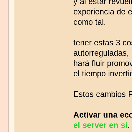
y al estar revue
experiencia de 
como tal.
tener estas 3 c
autorreguladas, 
hará fluir prom
el tiempo invert
Estos cambios P
Activar una ec
el server en si
.