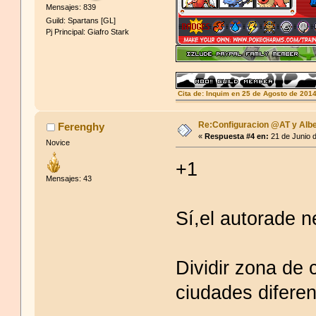
Mensajes: 839
Guild: Spartans [GL]
Pj Principal: Giafro Stark
Cita de: Inquim en 25 de Agosto de 201
xatiya no existe atontaos
Re:Configuracion @AT y Albe
Ferenghy
«
Respuesta #4 en:
21 de Junio 
Novice
+1
Mensajes: 43
Sí,el autorade n
Dividir zona de 
ciudades diferen