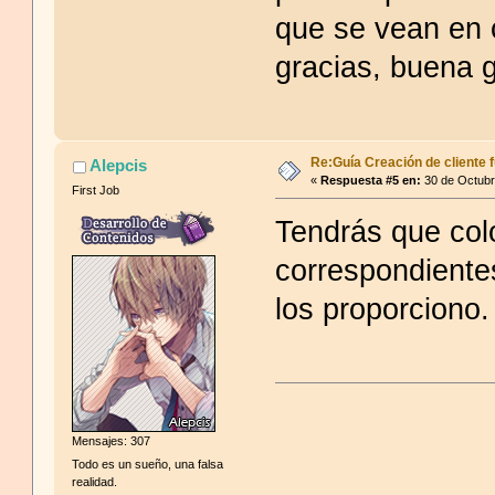
que se vean en
gracias, buena g
Re:Guía Creación de cliente f
Alepcis
«
Respuesta #5 en:
30 de Octubr
First Job
Tendrás que col
correspondientes
los proporciono.
Mensajes: 307
Todo es un sueño, una falsa
realidad.