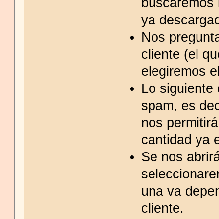
buscaremos l
ya descarga
Nos pregunta
cliente (el q
elegiremos e
Lo siguiente 
spam, es dec
nos permitirá
cantidad ya e
Se nos abrir
seleccionare
una va depen
cliente.