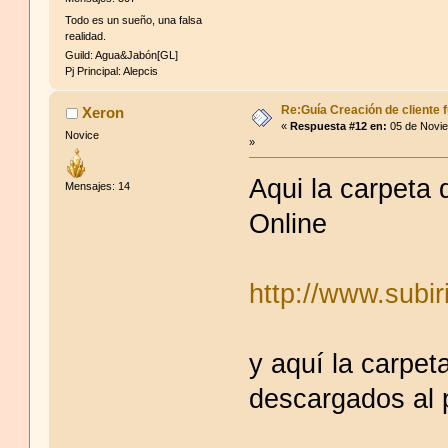
Todo es un sueño, una falsa
realidad.
Guild: Agua&Jabón[GL]
Pj Principal: Alepcis
Re:Guía Creación de cliente f
Xeron
«
Respuesta #12 en:
05 de Novie
Novice
»
Aqui la carpeta 
Mensajes: 14
Online
http://www.subi
y aquí la carpet
descargados al p