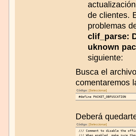
actualizació
de clientes.
problemas de
clif_parse: 
uknown pac
siguiente:
Busca el archivo
comentaremos la
Código:
[Seleccionar]
#define PACKET_OBFUSCATION
Deberá quedarte
Código:
[Seleccionar]
/// Comment to disable the offi
/// When enabled, make sure the