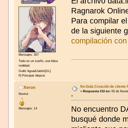
El archivo data.
Ragnarok Online
Para compilar e
de la siguiente 
compilación con 
Mensajes: 307
Todo es un sueño, una falsa
realidad.
Guild: Agua&Jabón[GL]
Pj Principal: Alepcis
Re:Guía Creación de cliente f
Xeron
«
Respuesta #10 en:
05 de Novie
Novice
»
No encuentro DA
Mensajes: 14
busqué donde me