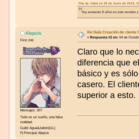
Cita de: hdmi en 18 de Junio de 2014, 
Voy sumando 8 años en este servidor y 
Re:Guía Creación de cliente f
Alepcis
«
Respuesta #2 en:
04 de Octubr
First Job
Claro que lo nec
diferencia que e
básico y es sólo
casero. El clien
superior a esto.
Mensajes: 307
Todo es un sueño, una falsa
realidad.
Guild: Agua&Jabón[GL]
Pj Principal: Alepcis