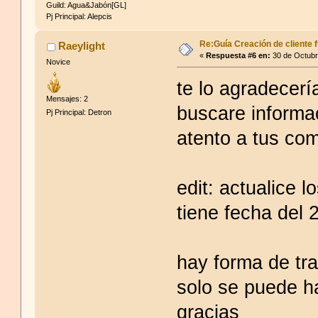
Guild: Agua&Jabón[GL]
Pj Principal: Alepcis
Re:Guía Creación de cliente f
Raeylight
«
Respuesta #6 en:
30 de Octubr
Novice
te lo agradecer
Mensajes: 2
buscare informa
Pj Principal: Detron
atento a tus com
edit: actualice l
tiene fecha del
hay forma de tr
solo se puede 
gracias