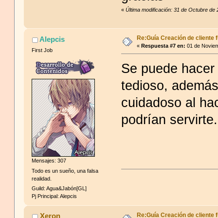
«
Última modificación: 31 de Octubre de 
Re:Guía Creación de cliente f
Alepcis
«
Respuesta #7 en:
01 de Noviem
First Job
Se puede hacer
tedioso, ademá
cuidadoso al hac
podrían servirte.
Mensajes: 307
Todo es un sueño, una falsa
realidad.
Guild: Agua&Jabón[GL]
Pj Principal: Alepcis
Re:Guía Creación de cliente f
Xeron