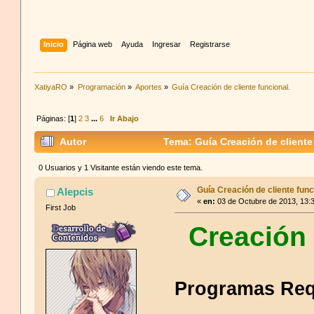
Inicio
Página web
Ayuda
Ingresar
Registrarse
XatiyaRO
»
Programación
»
Aportes
»
Guía Creación de cliente funcional.
Páginas: [
1
]
2
3
...
6
Ir Abajo
Autor
Tema: Guía Creación de cliente
0 Usuarios y 1 Visitante están viendo este tema.
Guía Creación de cliente func
Alepcis
«
en:
03 de Octubre de 2013, 13:
First Job
Creación 
Programas Req