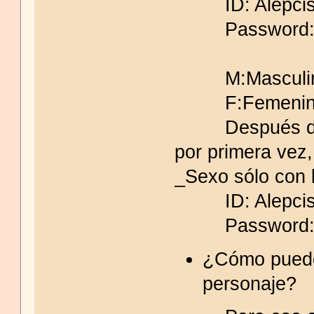
ID: Alepci
Password: a
M:Masculi
F:Femenin
Después de in
por primera vez,
_Sexo sólo con 
ID: Alepci
Password: a
¿Cómo puedo
personaje?