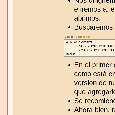
Nos dirigire
e iremos a:
abrimos.
Buscaremos l
Código:
[Seleccionar]
#ifndef PACKETVER
        #define PACKETVER 20120
        //#define PACKETVER 201
#endif
En el primer 
como está en
versión de nu
que agregarl
Se recomiend
Ahora bien, 