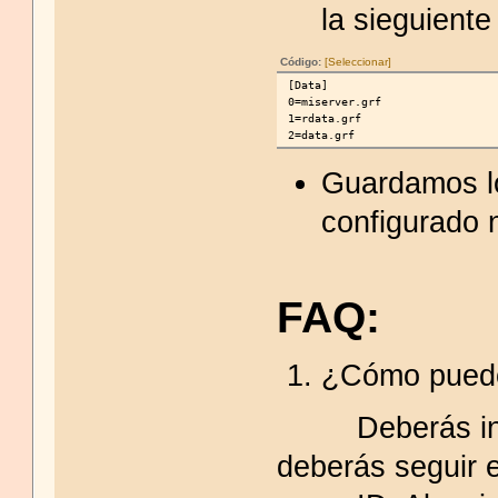
la sieguient
Código:
[Seleccionar]
[Data]
0=miserver.grf
1=rdata.grf
2=data.grf
Guardamos lo
configurado 
FAQ:
¿Cómo puedo
Deberás ingre
deberás seguir 