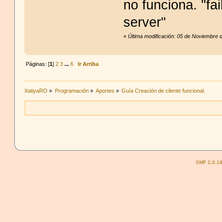
no funciona. "fai
server"
«
Última modificación: 05 de Noviembre 
Páginas: [
1
]
2
3
...
6
Ir Arriba
XatiyaRO
»
Programación
»
Aportes
»
Guía Creación de cliente funcional.
SMF 2.0.1