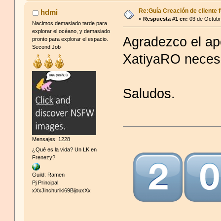
Re:Guía Creación de cliente f
hdmi
«
Respuesta #1 en:
03 de Octubr
Nacimos demasiado tarde para
explorar el océano, y demasiado
Agradezco el ap
pronto para explorar el espacio.
Second Job
XatiyaRO necesi
Saludos.
Mensajes: 1228
¿Qué es la vida? Un LK en
Frenezy?
Guild: Ramen
Pj Principal:
xXxJinchuriki69BijouxXx