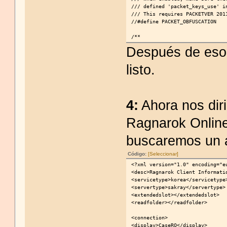
/// defined 'packet_keys_use' i
/// This requires PACKETVER 201
//#define PACKET_OBFUSCATION
/**
Después de eso
listo.
4:
Ahora nos dir
Ragnarok Online
buscaremos un 
Código:
[Seleccionar]
<?xml version="1.0" encoding="e
<desc>Ragnarok Client Informati
<servicetype>korea</servicetype
<servertype>sakray</servertype>
<extendedslot></extendedslot>
<readfolder></readfolder>
<connection>
<display>CaseRO</display>