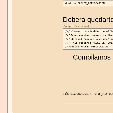
#define PACKET_OBFUSCATION
Deberá quedarte
Código:
[Seleccionar]
/// Comment to disable the offi
/// When enabled, make sure the
/// defined 'packet_keys_use' i
/// This requires PACKETVER 201
//#define PACKET_OBFUSCATION
Compilamos n
«
Última modificación: 15 de Mayo de 20