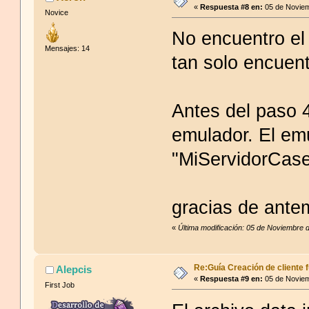
«
Respuesta #8 en:
05 de Noviem
Novice
No encuentro el
Mensajes: 14
tan solo encuent
Antes del paso 
emulador. El em
"MiServidorCase
gracias de ant
«
Última modificación: 05 de Noviembre 
Re:Guía Creación de cliente f
Alepcis
«
Respuesta #9 en:
05 de Noviem
First Job