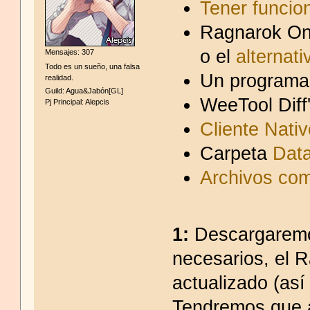
Tener funcion
Ragnarok Onl
o el
alternati
Mensajes: 307
Todo es un sueño, una falsa
Un programa
realidad.
Guild: Agua&Jabón[GL]
WeeTool Diff
Pj Principal: Alepcis
Cliente Nativ
Carpeta
Dat
Archivos co
1:
Descargaremo
necesarios, el 
actualizado (así
Tendremos que ag