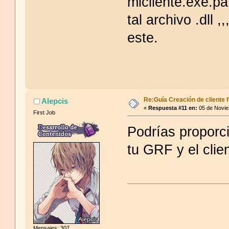
micliente.exe.pa
tal archivo .dll 
este.
Re:Guía Creación de cliente f
Alepcis
«
Respuesta #11 en:
05 de Novie
First Job
Podrías proporc
tu GRF y el clie
Mensajes: 307