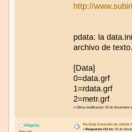
http://www.subi
pdata: la data.i
archivo de texto
[Data]
0=data.grf
1=rdata.grf
2=metr.grf
«
Última modificación: 05 de Noviembre 
Re:Guía Creación de cliente f
Alepcis
«
Respuesta #13 en:
05 de Novie
First Job