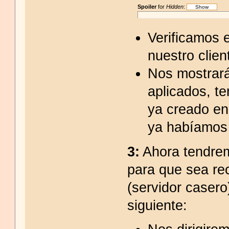
Spoiler
for
Hidden
:
Verificamos e
nuestro clie
Nos mostrará
aplicados, t
ya creado en
ya habíamos 
3:
Ahora tendremo
para que sea re
(servidor casero
siguiente: