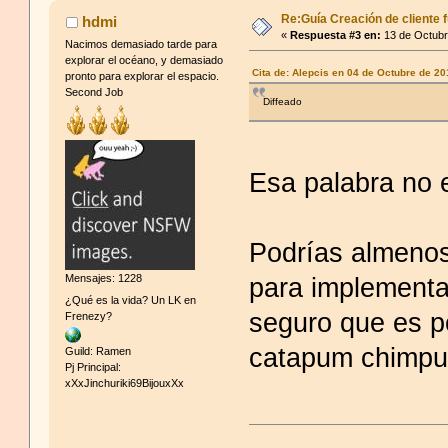
Re:Guía Creación de cliente f
hdmi
«
Respuesta #3 en:
13 de Octubr
Nacimos demasiado tarde para
explorar el océano, y demasiado
Cita de: Alepcis en 04 de Octubre de 2
pronto para explorar el espacio.
Second Job
Diffeado
Esa palabra no
Podrías almenos 
para implementar
Mensajes: 1228
¿Qué es la vida? Un LK en
seguro que es p
Frenezy?
catapum chimp
Guild: Ramen
Pj Principal:
xXxJinchuriki69BijouxXx