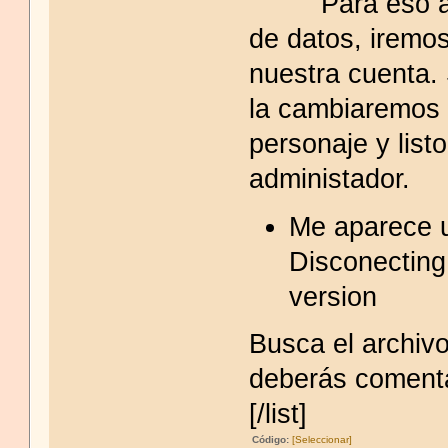
Para eso abri
de datos, iremos
nuestra cuenta. 
la cambiaremos a
personaje y list
administador.
Me aparece u
Disconecting
version
Busca el archivo
deberás comentar
[/list]
Código:
[Seleccionar]