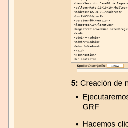
<desc>Servidor CaseRO de Ragnar
<balloon>Rate:10/10/10</balloon
<address>127.0.0.1</address>
<port>6900</port>
<version>30</version>
<langtype>10</langtype>
<registrationweb>Web site</regi
<aid>
<admin></admin>
<admin></admin>
<admin></admin>
</aid>
</connection>
</clientinfo> 
Spoiler
Descripción
:
5:
Creación de 
Ejecutaremos
GRF
Hacemos clic