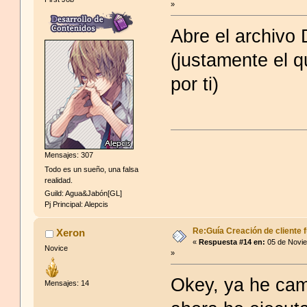
»
Abre el archivo 
(justamente el 
por ti)
Mensajes: 307
Todo es un sueño, una falsa
realidad.
Guild: Agua&Jabón[GL]
Pj Principal: Alepcis
Re:Guía Creación de cliente f
Xeron
«
Respuesta #14 en:
05 de Novie
Novice
»
Okey, ya he cam
Mensajes: 14