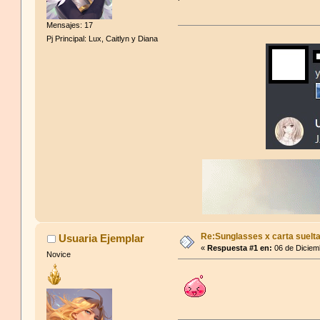
Mensajes: 17
Pj Principal: Lux, Caitlyn y Diana
Re:Sunglasses x carta suelta
Usuaria Ejemplar
«
Respuesta #1 en:
06 de Diciem
Novice