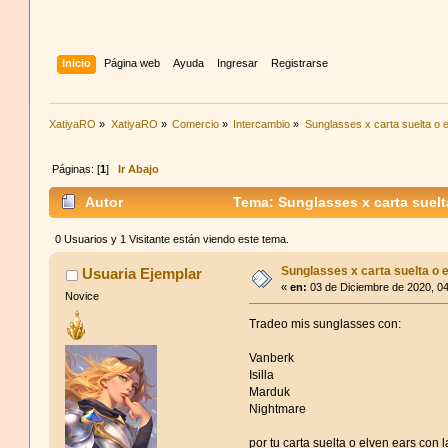
Inicio
Página web
Ayuda
Ingresar
Registrarse
XatiyaRO
»
XatiyaRO
»
Comercio
»
Intercambio
»
Sunglasses x carta suelta o 
Páginas: [
1
]
Ir Abajo
Autor
Tema: Sunglasses x carta suelt
0 Usuarios y 1 Visitante están viendo este tema.
Sunglasses x carta suelta o 
Usuaria Ejemplar
«
en:
03 de Diciembre de 2020, 04
Novice
Tradeo mis sunglasses con:
Vanberk
Isilla
Marduk
Nightmare
por tu carta suelta o elven ears con l