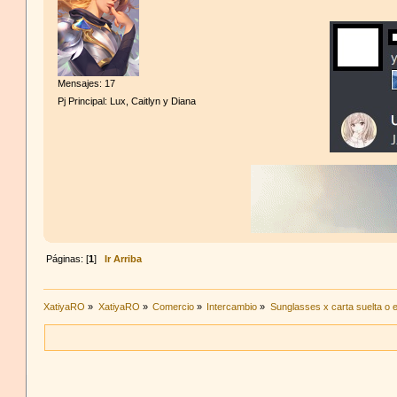
Mensajes: 17
Pj Principal: Lux, Caitlyn y Diana
Páginas: [
1
]
Ir Arriba
XatiyaRO
»
XatiyaRO
»
Comercio
»
Intercambio
»
Sunglasses x carta suelta o 