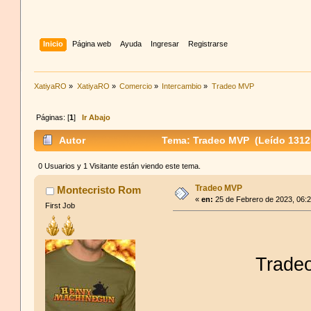
Inicio
Página web
Ayuda
Ingresar
Registrarse
XatiyaRO
»
XatiyaRO
»
Comercio
»
Intercambio
»
Tradeo MVP
Páginas: [
1
]
Ir Abajo
Autor
Tema: Tradeo MVP (Leído 1312
0 Usuarios y 1 Visitante están viendo este tema.
Tradeo MVP
Montecristo Rom
«
en:
25 de Febrero de 2023, 06:
First Job
Trade