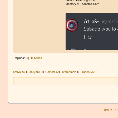
Gloom Under Night Card
Memory of Thanatos Card
Páginas: [
1
]
Ir Arriba
XatiyaRO
»
XatiyaRO
»
Comercio
»
Intercambio
»
Tradeo MVP
SMF 2.0.1