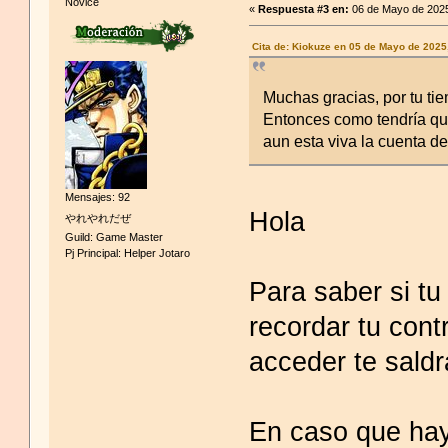
Novice
«
Respuesta #3 en:
06 de Mayo de 2025
Cita de: Kiokuze en 05 de Mayo de 2025
Muchas gracias, por tu ti
Entonces como tendría que
aun esta viva la cuenta d
Mensajes: 92
Hola
やれやれだぜ
Guild: Game Master
Pj Principal: Helper Jotaro
Para saber si tu
recordar tu cont
acceder te sald
En caso que hay