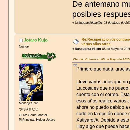
De antemano muc
posibles respue
«
Última modificación: 05 de Mayo de 20
Re:Recuperacion de contrase
Jotaro Kujo
varios años atras.
Novice
«
Respuesta #1 en:
05 de Mayo de 2025
Cita de: Kiokuze en 05 de Mayo de 2025
Primero que nada, gracias
Llevo varios años que no
La cosa es que no puedo r
cuento con el correo. Esta
esos años realice varios 
Mensajes: 92
ahora no puedo debido a 
やれやれだぜ
corto en la opción donde d
Guild: Game Master
Xatiyaro@. Debido a esto 
Pj Principal: Helper Jotaro
Hay algo que pueda hace