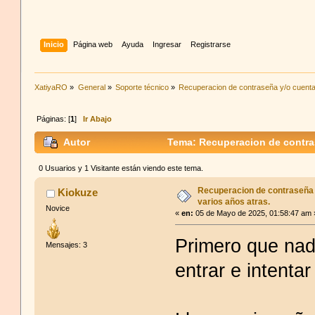
Inicio
Página web
Ayuda
Ingresar
Registrarse
XatiyaRO
»
General
»
Soporte técnico
»
Recuperacion de contraseña y/o cuenta
Páginas: [
1
]
Ir Abajo
Autor
Tema: Recuperacion de contras
0 Usuarios y 1 Visitante están viendo este tema.
Recuperacion de contraseña 
Kiokuze
varios años atras.
Novice
«
en:
05 de Mayo de 2025, 01:58:47 am 
Primero que nad
Mensajes: 3
entrar e intenta