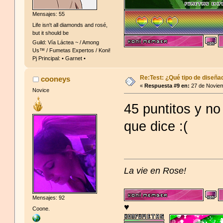
Mensajes: 55
Life isn't all diamonds and rosé,
but it should be
Guild: Vía Láctea ~ / Among
Us™ / Fumetas Expertos / Koni!
Pj Principal: • Garnet •
Re:Test: ¿Qué tipo de diseña
cooneys
«
Respuesta #9 en:
27 de Noviem
Novice
45 puntitos y no
que dice :(
La vie en Rose!
Mensajes: 92
♥
Coone.