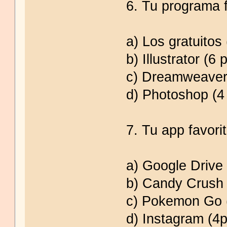
6. Tu programa f
a) Los gratuitos 
b) Illustrator (6 
c) Dreamweaver 
d) Photoshop (4 
7. Tu app favori
a) Google Drive 
b) Candy Crush 
c) Pokemon Go (
d) Instagram (4p