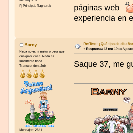
páginas web
Pj Principal: Ragnarok
experiencia en e
Re:Test: ¿Qué tipo de diseña
Barny
«
Respuesta #2 en:
19 de Agosto
Nada no es ni mejor o peor que
cualquier cosa. Nada es
solamente nada.
Saque 37, me 
Transcendent Job
Mensajes: 2341