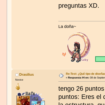
preguntas XD.
La doña~
Re:Test: ¿Qué tipo de diseña
Drasilius
«
Respuesta #4 en:
08 de Septie
Novice
tengo 26 puntos
puntos: Eres el
la estructura, q