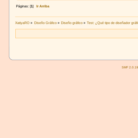
http://www.koniguild.com
Páginas: [
1
]
Ir Arriba
Koni / Konfumetas / K
XatiyaRO
»
Diseño Gráfico
»
Diseño gráfico
»
Test: ¿Qué tipo de diseñador gráf
SMF 2.0.1