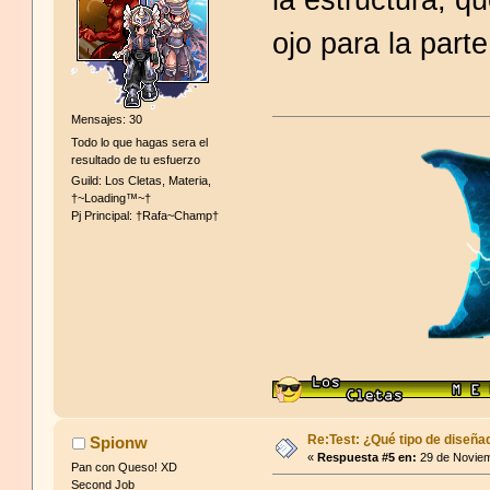
ojo para la part
Mensajes: 30
Todo lo que hagas sera el
resultado de tu esfuerzo
Guild: Los Cletas, Materia,
†~Loading™~†
Pj Principal: †Rafa~Champ†
Re:Test: ¿Qué tipo de diseña
Spionw
«
Respuesta #5 en:
29 de Noviem
Pan con Queso! XD
Second Job