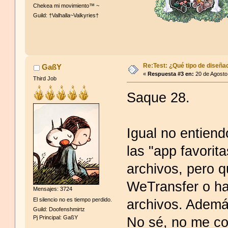
Chekea mi movimiento™ ~
Guild: †Valhalla~Valkyries†
Re:Test: ¿Qué tipo de diseña
GaßY
«
Respuesta #3 en:
20 de Agosto
Third Job
Saque 28.
Igual no entien
las "app favorit
archivos, pero 
WeTransfer o ha
Mensajes: 3724
El silencio no es tiempo perdido.
archivos. Además
Guild: Doofenshmirtz
No sé, no me co
Pj Principal: GaßY