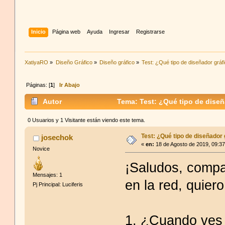
Inicio
Página web
Ayuda
Ingresar
Registrarse
XatiyaRO
»
Diseño Gráfico
»
Diseño gráfico
»
Test: ¿Qué tipo de diseñador gráf
Páginas: [
1
]
Ir Abajo
Autor
Tema: Test: ¿Qué tipo de diseñ
0 Usuarios y 1 Visitante están viendo este tema.
Test: ¿Qué tipo de diseñador 
josechok
«
en:
18 de Agosto de 2019, 09:3
Novice
¡Saludos, compa
Mensajes: 1
en la red, quier
Pj Principal: Luciferis
1. ¿Cuando ves