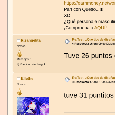
https://earnmoney.netw
Pan con Queso...!!!
XD
¿Qué personaje masculi
¡Compruébalo
AQUÍ!
Re:Test: ¿Qué tipo de diseña
luzangelita
«
Respuesta #6 en:
09 de Diciem
Novice
Tuve 26 puntos e
Mensajes: 1
Pj Principal: star knight
Re:Test: ¿Qué tipo de diseña
Ellethe
«
Respuesta #7 en:
27 de Noviem
Novice
tuve 31 puntitos