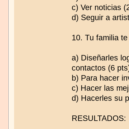
c) Ver noticias (
d) Seguir a artis
10. Tu familia te 
a) Diseñarles l
contactos (6 pts
b) Para hacer in
c) Hacer las mejo
d) Hacerles su p
RESULTADOS: