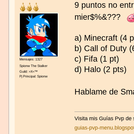
9 puntos no entr
mier$%&???
a) Minecraft (4 p
b) Call of Duty (
c) Fifa (1 pt)
Mensajes: 1327
Spionw The Stalker
d) Halo (2 pts)
Guild: >X<™
Pj Principal: Spionw
Hablame de Sma
Visita mis Guías Pvp de
guias-pvp-menu.blogspo