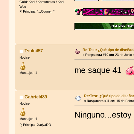
Guild: Koni / Konfumetas / Koni
Woe
Pj Principal: *...Coone...*
En la vida, la libertad 
Re:Test: ¿Qué tipo de diseñad
Tsuki457
puede hacer tanto, que
«
Respuesta #10 en:
23 de Junio 
Novice
destruir una infinidad
me saque 41
uno elige representa 
Mensajes: 1
agobio!
Re:Test: ¿Qué tipo de diseña
Gabriel489
«
Respuesta #11 en:
15 de Febre
Novice
Ninguno...estoy 
Mensajes: 4
Pj Principal: XatiyaRO