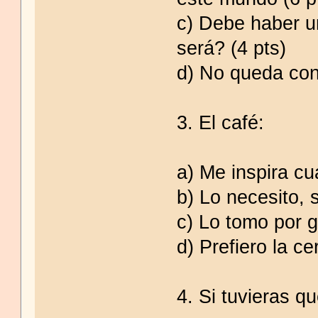
c) Debe haber u
será? (4 pts)
d) No queda con 
3. El café:
a) Me inspira cu
b) Lo necesito, s
c) Lo tomo por g
d) Prefiero la c
4. Si tuvieras q