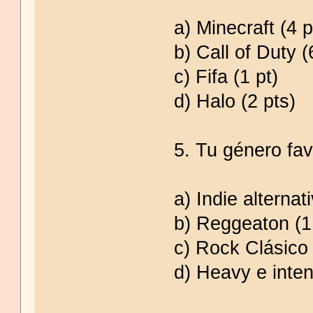
a) Minecraft (4 p
b) Call of Duty (
c) Fifa (1 pt)
d) Halo (2 pts)
5. Tu género fav
a) Indie alternat
b) Reggeaton (1
c) Rock Clásico 
d) Heavy e inten