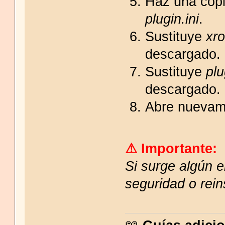
Haz una copi
plugin.ini
.
Sustituye
xr
descargado.
Sustituye
plu
descargado.
Abre nuevame
⚠ Importante:
Si surge algún e
seguridad o rei