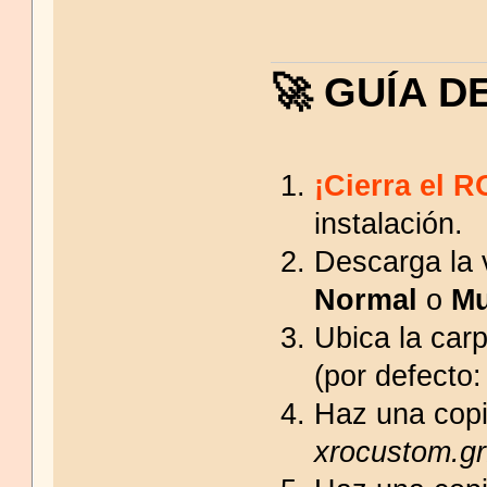
🚀 GUÍA D
¡Cierra el R
instalación.
Descarga la 
Normal
o
Mu
Ubica la car
(por defecto
Haz una copi
xrocustom.gr