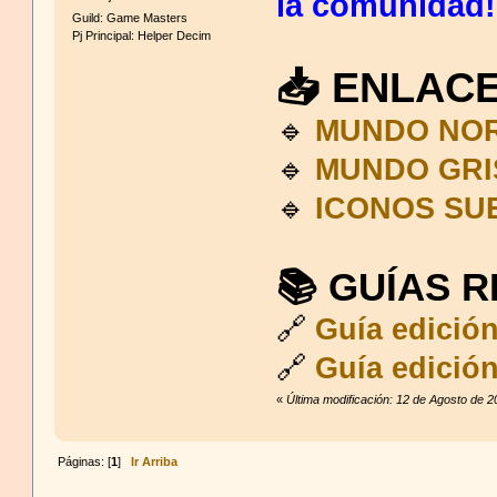
la comunidad!
Guild: Game Masters
Pj Principal: Helper Decim
📥 ENLAC
🔹
MUNDO NO
🔹
MUNDO GRI
🔹
ICONOS SU
📚 GUÍAS 
🔗
Guía edició
🔗
Guía edició
«
Última modificación: 12 de Agosto de 
Páginas: [
1
]
Ir Arriba