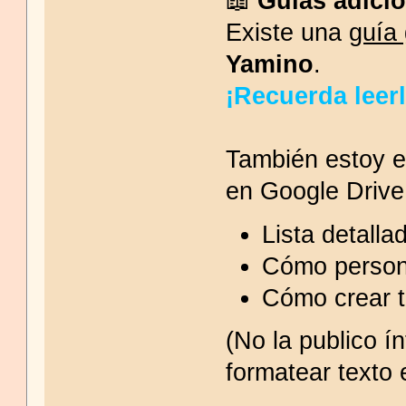
📖
Guías adici
Existe una
guía
Yamino
.
¡Recuerda leerl
También estoy 
en Google Drive
Lista detalla
Cómo persona
Cómo crear t
(No la publico í
formatear texto 