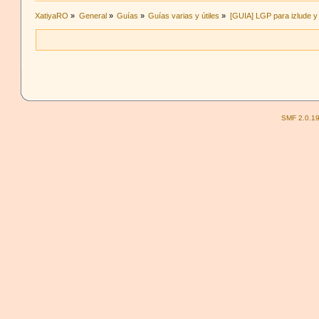
XatiyaRO
»
General
»
Guías
»
Guías varias y útiles
»
[GUIA] LGP para izlude y
SMF 2.0.1