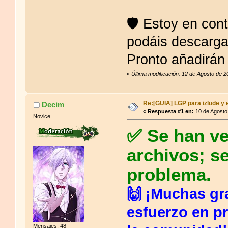
🛡 Estoy en con
podáis descargar
Pronto añadirán 
«
Última modificación: 12 de Agosto de 
Re:[GUIA] LGP para izlude y 
Decim
«
Respuesta #1 en:
10 de Agosto
Novice
✅ Se han ve
archivos; s
problema.
🙌 ¡Muchas gra
esfuerzo en p
Mensajes: 48