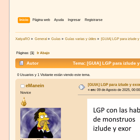
Inicio
Página web
Ayuda
Ingresar
Registrarse
XatiyaRO
»
General
»
Guías
»
Guías varias y útiles
»
[GUIA] LGP para izlude y
Páginas: [
1
]
Ir Abajo
Autor
Tema: [GUIA] LGP para izlude y
0 Usuarios y 1 Visitante están viendo este tema.
[GUIA] LGP para izlude y exo
eManein
«
en:
09 de Agosto de 2025, 00:0
Novice