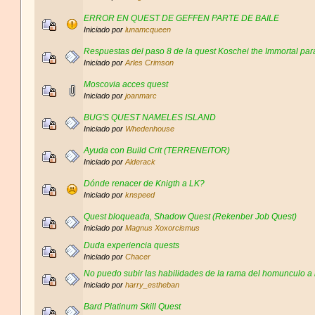
ERROR EN QUEST DE GEFFEN PARTE DE BAILE
Iniciado por
lunamcqueen
Respuestas del paso 8 de la quest Koschei the Immortal para
Iniciado por
Arles Crimson
Moscovia acces quest
Iniciado por
joanmarc
BUG'S QUEST NAMELES ISLAND
Iniciado por
Whedenhouse
Ayuda con Build Crit (TERRENEITOR)
Iniciado por
Alderack
Dónde renacer de Knigth a LK?
Iniciado por
knspeed
Quest bloqueada, Shadow Quest (Rekenber Job Quest)
Iniciado por
Magnus Xoxorcismus
Duda experiencia quests
Iniciado por
Chacer
No puedo subir las habilidades de la rama del homunculo a 
Iniciado por
harry_estheban
Bard Platinum Skill Quest