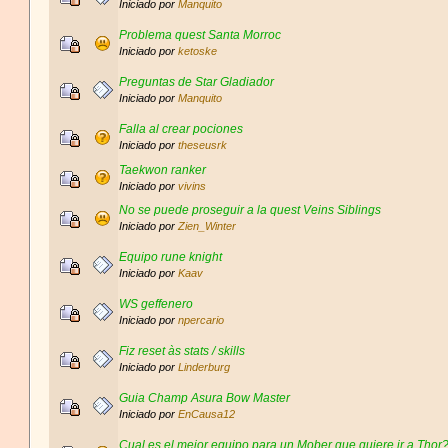
Iniciado por
Manquito
Problema quest Santa Morroc
Iniciado por
ketoske
Preguntas de Star Gladiador
Iniciado por
Manquito
Falla al crear pociones
Iniciado por
theseusrk
Taekwon ranker
Iniciado por
vivins
No se puede proseguir a la quest Veins Siblings
Iniciado por
Zien_Winter
Equipo rune knight
Iniciado por
Kaav
WS geffenero
Iniciado por
npercario
Fiz reset às stats / skills
Iniciado por
Linderburg
Guia Champ Asura Bow Master
Iniciado por
EnCausa12
Cual es el mejor equipo para un Mober que quiere ir a Thor? ❤