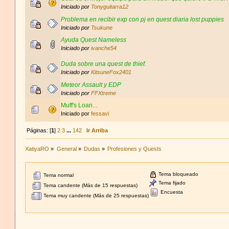
Iniciado por
Tonyguitarra12
Problema en recibir exp con pj en quest diaria lost puppies
Iniciado por
Tsukune
Ayuda Quest Nameless
Iniciado por
ivanche54
Duda sobre una quest de thief.
Iniciado por
KitsuneFox2401
Meteor Assault y EDP
Iniciado por
FFXtreme
Muff's Loan...
Iniciado por
fessavi
Páginas: [
1
]
2
3
...
142
Ir Arriba
XatiyaRO
»
General
»
Dudas
»
Profesiones y Quests
Tema bloqueado
Tema normal
Tema fijado
Tema candente (Más de 15 respuestas)
Encuesta
Tema muy candente (Más de 25 respuestas)