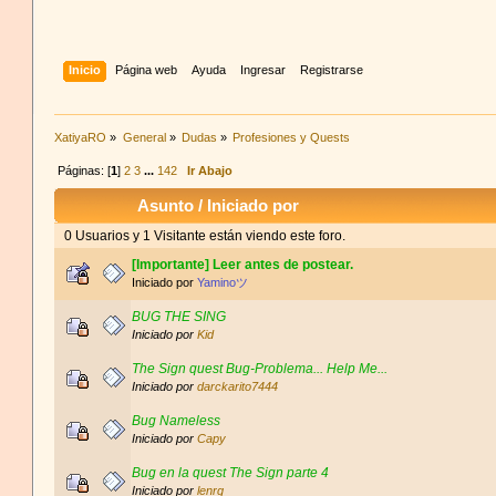
Inicio
Página web
Ayuda
Ingresar
Registrarse
XatiyaRO
»
General
»
Dudas
»
Profesiones y Quests
Páginas: [
1
]
2
3
...
142
Ir Abajo
Asunto
/
Iniciado por
0 Usuarios y 1 Visitante están viendo este foro.
[Importante] Leer antes de postear.
Iniciado por
Yaminoツ
BUG THE SING
Iniciado por
Kid
The Sign quest Bug-Problema... Help Me...
Iniciado por
darckarito7444
Bug Nameless
Iniciado por
Capy
Bug en la quest The Sign parte 4
Iniciado por
lenrg