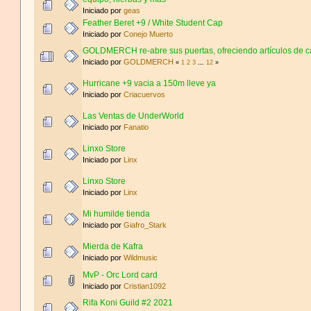
Iniciado por
geas
Feather Beret +9 / White Student Cap
Iniciado por
Conejo Muerto
GOLDMERCH re-abre sus puertas, ofreciendo artículos de c
Iniciado por
GOLDMERCH
«
1
2
3
...
12
»
Hurricane +9 vacia a 150m lleve ya
Iniciado por
Criacuervos
Las Ventas de UnderWorld
Iniciado por
Fanatio
Linxo Store
Iniciado por
Linx
Linxo Store
Iniciado por
Linx
Mi humilde tienda
Iniciado por
Giafro_Stark
Mierda de Kafra
Iniciado por
Wildmusic
MvP - Orc Lord card
Iniciado por
Cristian1092
Rifa Koni Guild #2 2021