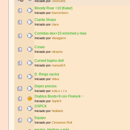
Iniciado por
Josevans
Bloody Roar +10 [Katar]
Iniciado por
Kancerbero
Clarita Shops
Iniciado por
clara
Comidas dex+10 enriched y mas
Iniciado por
Vanagarm
Cosas
Iniciado por
nikashu
Cursed bapho doll
Iniciado por
manuel14
D. Rings vacíos
Iniciado por
Valve
Dejen precios
Iniciado por
xola
«
1
2
»
Diablos Boots+9 con Firelock ~
Iniciado por
Sqritch
DSPCK
Iniciado por
Neildark
Equipo
Iniciado por
Cinnamon Roll
equipo, hierbas y más