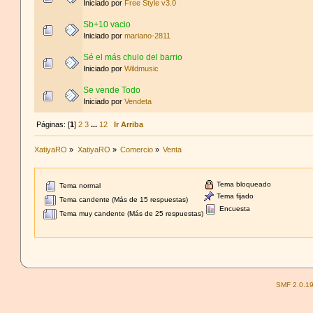
Iniciado por
Free Style v3.0
Sb+10 vacio
Iniciado por
mariano-2811
Sé el más chulo del barrio
Iniciado por
Wildmusic
Se vende Todo
Iniciado por
Vendeta
Páginas: [
1
]
2
3
...
12
Ir Arriba
XatiyaRO
»
XatiyaRO
»
Comercio
»
Venta
Tema bloqueado
Tema normal
Tema fijado
Tema candente (Más de 15 respuestas)
Encuesta
Tema muy candente (Más de 25 respuestas)
SMF 2.0.1