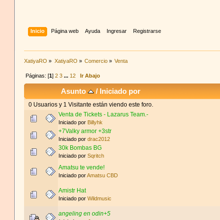
Inicio
Página web
Ayuda
Ingresar
Registrarse
XatiyaRO
»
XatiyaRO
»
Comercio
»
Venta
Páginas: [
1
]
2
3
...
12
Ir Abajo
Asunto
/
Iniciado por
0 Usuarios y 1 Visitante están viendo este foro.
Venta de Tickets - Lazarus Team.-
Iniciado por
Billyhk
+7Valky armor +3str
Iniciado por
drac2012
30k Bombas BG
Iniciado por
Sqritch
Amatsu te vende!
Iniciado por
Amatsu CBD
Amistr Hat
Iniciado por
Wildmusic
angeling en odin+5