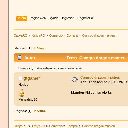
Inicio
Página web
Ayuda
Ingresar
Registrarse
XatiyaRO
»
XatiyaRO
»
Comercio
»
Compra
»
Comrpo dragon manteu.
Páginas: [
1
]
Ir Abajo
Autor
Tema: Comrpo dragon manteu. 
0 Usuarios y 1 Visitante están viendo este tema.
Comrpo dragon manteu.
gtgamer
«
en:
12 de Abril de 2023, 23:45:3
Novice
Manden PM con su oferta.
Mensajes: 18
Páginas: [
1
]
Ir Arriba
XatiyaRO
»
XatiyaRO
»
Comercio
»
Compra
»
Comrpo dragon manteu.