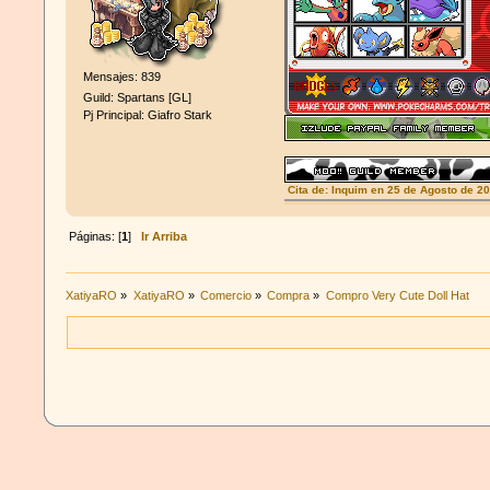
Mensajes: 839
Guild: Spartans [GL]
Pj Principal: Giafro Stark
Cita de: Inquim en 25 de Agosto de 2
xatiya no existe atontaos
Páginas: [
1
]
Ir Arriba
XatiyaRO
»
XatiyaRO
»
Comercio
»
Compra
»
Compro Very Cute Doll Hat