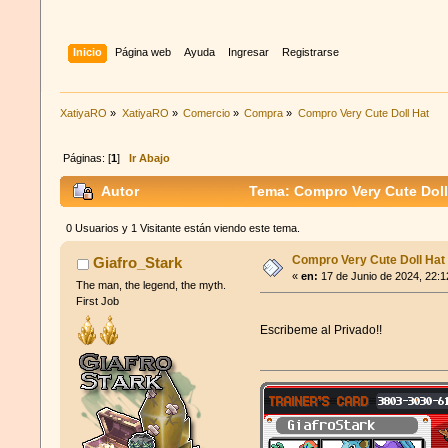
Inicio
Página web
Ayuda
Ingresar
Registrarse
XatiyaRO
»
XatiyaRO
»
Comercio
»
Compra
»
Compro Very Cute Doll Hat
Páginas: [
1
]
Ir Abajo
Autor
Tema: Compro Very Cute Doll
0 Usuarios y 1 Visitante están viendo este tema.
Compro Very Cute Doll Hat
Giafro_Stark
«
en:
17 de Junio de 2024, 22:1
The man, the legend, the myth.
First Job
Escribeme al Privado!!