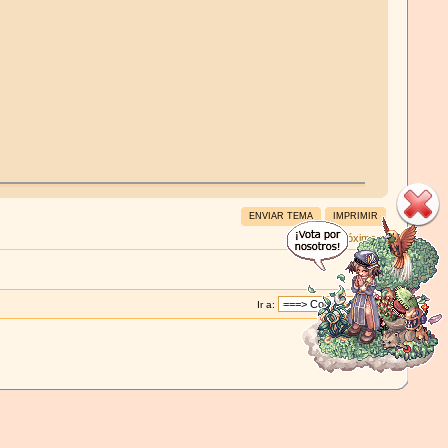
ENVIAR TEMA
IMPRIMIR
« anterior
próximo »
Ir a: