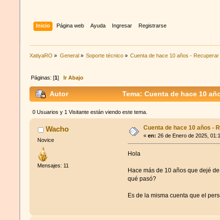
Inicio
Página web
Ayuda
Ingresar
Registrarse
XatiyaRO
»
General
»
Soporte técnico
»
Cuenta de hace 10 años - Recuperar
Páginas: [
1
]
Ir Abajo
Autor
Tema: Cuenta de hace 10 año
0 Usuarios y 1 Visitante están viendo este tema.
Cuenta de hace 10 años - 
Wacho
«
en:
26 de Enero de 2025, 01:
Novice
Hola
Mensajes: 11
Hace más de 10 años que dejé de 
qué pasó?
Es de la misma cuenta que el per