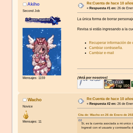
Re:Cuenta de hace 10 años
Akiho
«
Respuesta #1 en:
26 de Ener
Second Job
La única forma de borrar personaje
Revisa si estás ingresando a la cue
Recuperar información de 
Cambiar contraseña.
Cambiar e-mail
¡Votá por nosotros!
Mensajes: 1159
Re:Cuenta de hace 10 años
Wacho
«
Respuesta #2 en:
26 de Ener
Novice
Cita de: Wacho en 26 de Enero de 20
Mensajes: 11
Si, es la cuenta asociada a mi unico 
Ingresé con el usuario y contraseña 