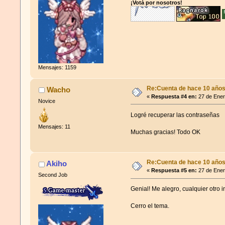
¡Votá por nosotros!
Mensajes: 1159
Re:Cuenta de hace 10 años
Wacho
«
Respuesta #4 en:
27 de Ener
Novice
Logré recuperar las contraseñas
Mensajes: 11
Muchas gracias! Todo OK
Re:Cuenta de hace 10 años
Akiho
«
Respuesta #5 en:
27 de Ener
Second Job
Genial! Me alegro, cualquier otro 
Cerro el tema.