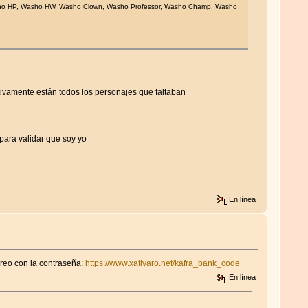
: Washo HP, Washo HW, Washo Clown, Washo Professor, Washo Champ, Washo
ctivamente están todos los personajes que faltaban
para validar que soy yo
En línea
rreo con la contraseña:
https://www.xatiyaro.net/kafra_bank_code
En línea