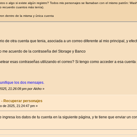
atos o algo si existe algún registro? Todos mis personajes se llamaban con el mismo patrón
o recuerdo cuantos más tenía).
ron dentro de la misma y única cuenta
io de otra cuenta que tenia, asociada a un correo diferente al mio principal, y efe
o me acuerdo de la contraseña del Storage y Banco
etear esas contraseñas utilizando el correo? Si tengo como acceder a esa cuenta 
 unifique los dos mensajes.
 2025, 21:26:09 pm por Akiho
»
 - Recuperar personajes
o de 2025, 21:24:47 pm »
 ingresa los datos de tu cuenta en la siguiente página, y te tiene que enviar un co