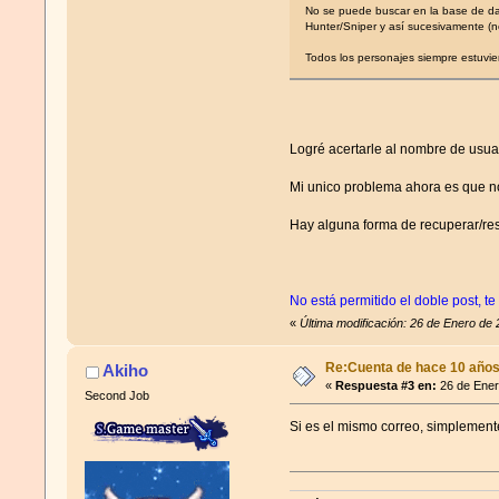
No se puede buscar en la base de d
Hunter/Sniper y así sucesivamente (n
Todos los personajes siempre estuvie
Logré acertarle al nombre de usuar
Mi unico problema ahora es que n
Hay alguna forma de recuperar/res
No está permitido el doble post, te
«
Última modificación: 26 de Enero de
Re:Cuenta de hace 10 años
Akiho
«
Respuesta #3 en:
26 de Ener
Second Job
Si es el mismo correo, simplemente