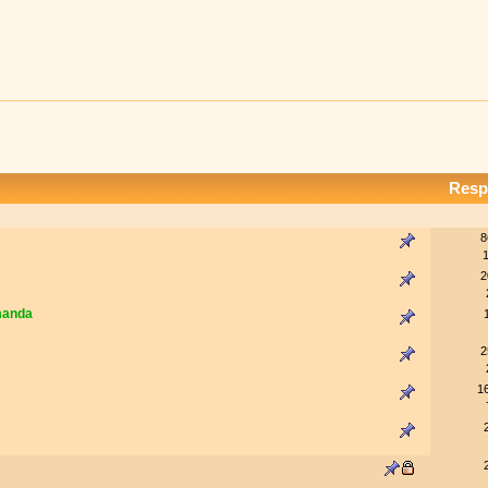
Resp
8
2
emanda
2
1