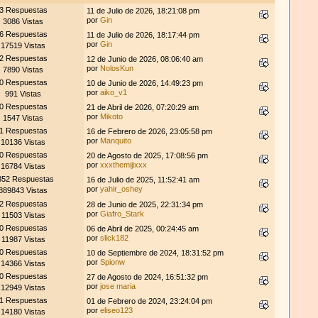
3 Respuestas
11 de Julio de 2026, 18:21:08 pm
por
Gin
3086 Vistas
6 Respuestas
11 de Julio de 2026, 18:17:44 pm
por
Gin
17519 Vistas
2 Respuestas
12 de Junio de 2026, 08:06:40 am
por
NolosKun
7890 Vistas
0 Respuestas
10 de Junio de 2026, 14:49:23 pm
por
aiko_v1
991 Vistas
0 Respuestas
21 de Abril de 2026, 07:20:29 am
por
Mikoto
1547 Vistas
1 Respuestas
16 de Febrero de 2026, 23:05:58 pm
por
Manquito
10136 Vistas
0 Respuestas
20 de Agosto de 2025, 17:08:56 pm
por
xxxthemijixxx
16784 Vistas
352 Respuestas
16 de Julio de 2025, 11:52:41 am
por
yahir_oshey
889843 Vistas
2 Respuestas
28 de Junio de 2025, 22:31:34 pm
por
Giafro_Stark
11503 Vistas
0 Respuestas
06 de Abril de 2025, 00:24:45 am
por
slick182
11987 Vistas
0 Respuestas
10 de Septiembre de 2024, 18:31:52 pm
por
Spionw
14366 Vistas
0 Respuestas
27 de Agosto de 2024, 16:51:32 pm
por
jose maria
12949 Vistas
1 Respuestas
01 de Febrero de 2024, 23:24:04 pm
por
eliseo123
14180 Vistas