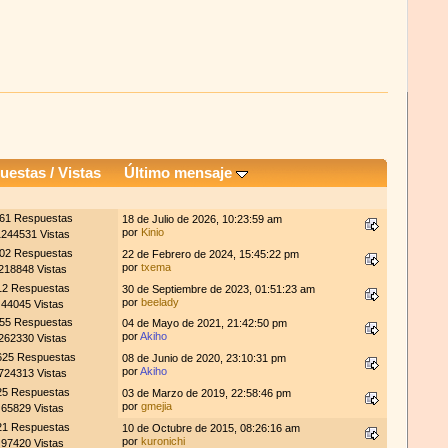
uestas
/
Vistas
Último mensaje
61 Respuestas
18 de Julio de 2026, 10:23:59 am
por
Kinio
1244531 Vistas
02 Respuestas
22 de Febrero de 2024, 15:45:22 pm
por
txema
218848 Vistas
12 Respuestas
30 de Septiembre de 2023, 01:51:23 am
por
beelady
44045 Vistas
55 Respuestas
04 de Mayo de 2021, 21:42:50 pm
por
Akiho
262330 Vistas
625 Respuestas
08 de Junio de 2020, 23:10:31 pm
por
Akiho
724313 Vistas
25 Respuestas
03 de Marzo de 2019, 22:58:46 pm
por
gmejia
65829 Vistas
21 Respuestas
10 de Octubre de 2015, 08:26:16 am
por
kuronichi
97420 Vistas