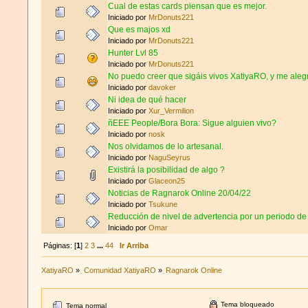
Cual de estas cards piensan que es mejor.
Iniciado por
MrDonuts221
Que es majos xd
Iniciado por
MrDonuts221
Hunter Lvl 85
Iniciado por
MrDonuts221
No puedo creer que sigáis vivos XatiyaRO, y me ale
Iniciado por
davoker
Ni idea de qué hacer
Iniciado por
Xur_Vermilion
ñEEE People/Bora Bora: Sigue alguien vivo?
Iniciado por
nosk
Nos olvidamos de lo artesanal.
Iniciado por
NaguSeyrus
Existirá la posibilidad de algo ?
Iniciado por
Glaceon25
Noticias de Ragnarok Online 20/04/22
Iniciado por
Tsukune
Reducción de nivel de advertencia por un periodo d
Iniciado por
Omar
Páginas: [
1
]
2
3
...
44
Ir Arriba
XatiyaRO
»
Comunidad XatiyaRO
»
Ragnarok Online
Tema bloqueado
Tema normal