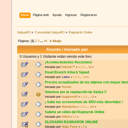
Inicio
Página web
Ayuda
Ingresar
Registrarse
XatiyaRO
»
Comunidad XatiyaRO
»
Ragnarok Online
Páginas: [
1
]
2
3
...
44
Ir Abajo
Asunto
/
Iniciado por
0 Usuarios y 1 Visitante están viendo este foro.
¡Acontecimientos Recientes!
Iniciado por
Kelnoth™
«
1
2
3
...
58
»
Dead Branch Attack Squad
Iniciado por
Latios
«
1
2
3
...
14
»
Precios actualizados de los objetos con mayor d
Iniciado por
Hornet
Votemos por la reputación de Xatiya !!
Iniciado por
hugojrxw40
«
1
2
3
...
18
»
¡ Sube tus screenshots de XRO más divertidas !
Iniciado por
Mandarina
«
1
2
3
...
109
»
Subete un video del Ragnarok Online
Iniciado por
kMy9
«
1
2
»
GLOSARIO RAGNAROK ONLINE
Iniciado por
Volav Pwnz
«
1
2
»