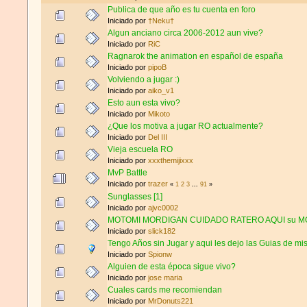
Publica de que año es tu cuenta en foro
Iniciado por
†Neku†
Algun anciano circa 2006-2012 aun vive?
Iniciado por
RiC
Ragnarok the animation en español de españa
Iniciado por
pipoB
Volviendo a jugar :)
Iniciado por
aiko_v1
Esto aun esta vivo?
Iniciado por
Mikoto
¿Que los motiva a jugar RO actualmente?
Iniciado por
Del III
Vieja escuela RO
Iniciado por
xxxthemijixxx
MvP Battle
Iniciado por
trazer
«
1
2
3
...
91
»
Sunglasses [1]
Iniciado por
ajvc0002
MOTOMI MORDIGAN CUIDADO RATERO AQUI su 
Iniciado por
slick182
Tengo Años sin Jugar y aqui les dejo las Guias de mi
Iniciado por
Spionw
Alguien de esta época sigue vivo?
Iniciado por
jose maria
Cuales cards me recomiendan
Iniciado por
MrDonuts221