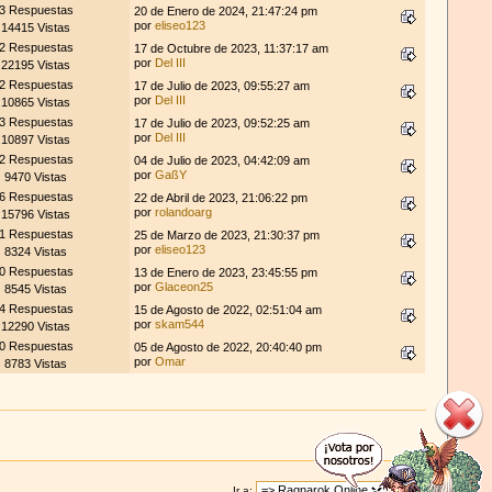
3 Respuestas
20 de Enero de 2024, 21:47:24 pm
por
eliseo123
14415 Vistas
2 Respuestas
17 de Octubre de 2023, 11:37:17 am
por
Del III
22195 Vistas
2 Respuestas
17 de Julio de 2023, 09:55:27 am
por
Del III
10865 Vistas
3 Respuestas
17 de Julio de 2023, 09:52:25 am
por
Del III
10897 Vistas
2 Respuestas
04 de Julio de 2023, 04:42:09 am
por
GaßY
9470 Vistas
6 Respuestas
22 de Abril de 2023, 21:06:22 pm
por
rolandoarg
15796 Vistas
1 Respuestas
25 de Marzo de 2023, 21:30:37 pm
por
eliseo123
8324 Vistas
0 Respuestas
13 de Enero de 2023, 23:45:55 pm
por
Glaceon25
8545 Vistas
4 Respuestas
15 de Agosto de 2022, 02:51:04 am
por
skam544
12290 Vistas
0 Respuestas
05 de Agosto de 2022, 20:40:40 pm
por
Omar
8783 Vistas
Ir a: