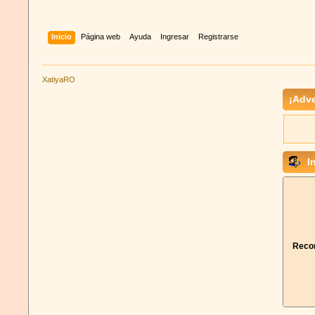
Inicio
Página web
Ayuda
Ingresar
Registrarse
XatiyaRO
¡Adve
In
Recor