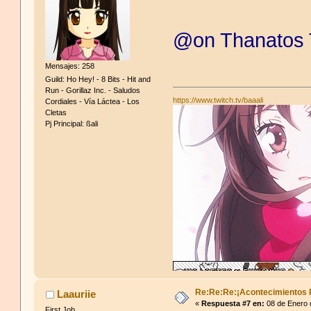
@on Thanatos
Mensajes: 258
Guild: Ho Hey! - 8 Bits - Hit and
Run - Gorillaz Inc. - Saludos
https://www.twitch.tv/baaali
Cordiales - Vía Láctea - Los
Cletas
Pj Principal: ßali
Re:Re:Re:¡Acontecimientos 
Laauriie
«
Respuesta #7 en:
08 de Enero 
First Job