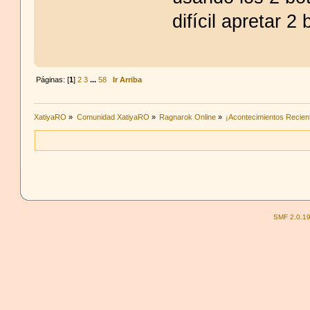
difícil apretar 
Páginas: [
1
]
2
3
...
58
Ir Arriba
XatiyaRO
»
Comunidad XatiyaRO
»
Ragnarok Online
»
¡Acontecimientos Recien
SMF 2.0.1