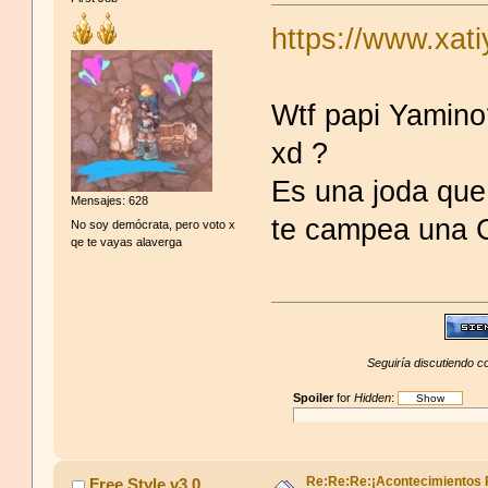
https://www.xat
Wtf papi Yamino
xd ?
Es una joda que 
Mensajes: 628
te campea una C
No soy demócrata, pero voto x
qe te vayas alaverga
Seguiría discutiendo co
Spoiler
for
Hidden
:
Re:Re:Re:¡Acontecimientos 
Free Style v3.0