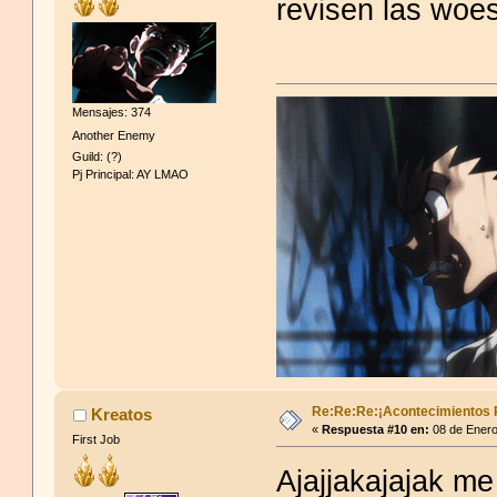
revisen las woes
Mensajes: 374
Another Enemy
Guild: (?)
Pj Principal: AY LMAO
Re:Re:Re:¡Acontecimientos 
Kreatos
«
Respuesta #10 en:
08 de Enero
First Job
Ajajjakajajak me