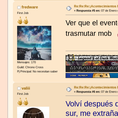
Re:Re:Re:¡Acontecimientos 
fredware
«
Respuesta #5 en:
07 de Enero 
First Job
Ver que el even
trasmutar mob
Mensajes: 170
Guild: Chrono Cross
Pj Principal: No necesitan saber
Re:Re:Re:¡Acontecimientos 
valiii
«
Respuesta #6 en:
07 de Enero 
First Job
Volví después 
sur, me extrañ