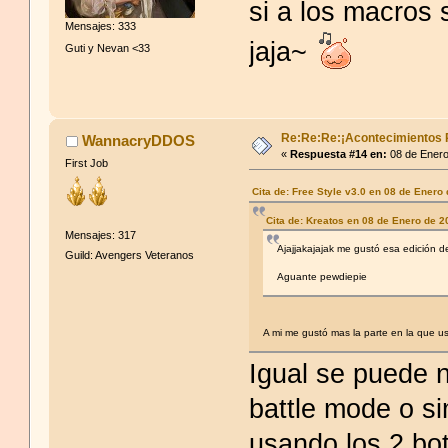
si a los macros s
Mensajes: 333
jaja~
Guti y Nevan <33
Re:Re:Re:¡Acontecimientos 
WannacryDDOS
«
Respuesta #14 en:
08 de Enero
First Job
Cita de: Free Style v3.0 en 08 de Enero
Cita de: Kreatos en 08 de Enero de 
Mensajes: 317
Ajajjakajajak me gustó esa edición d
Guild: Avengers Veteranos
Aguante pewdiepie
A mi me gustó mas la parte en la que 
Igual se puede 
battle mode o si
usando los 2 bo