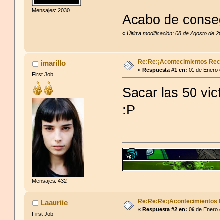
Mensajes: 2030
Acabo de conse
«
Última modificación: 08 de Agosto de 2
Re:Re:¡Acontecimientos Rec
imarillo
«
Respuesta #1 en:
01 de Enero 
First Job
Sacar las 50 vic
:P
Mensajes: 432
Re:Re:Re:¡Acontecimientos 
Laauriie
«
Respuesta #2 en:
06 de Enero 
First Job