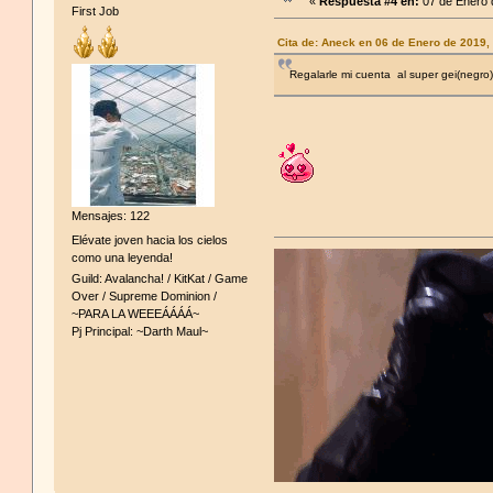
«
Respuesta #4 en:
07 de Enero 
First Job
Cita de: Aneck en 06 de Enero de 2019,
Regalarle mi cuenta al super gei(negro)
Mensajes: 122
Elévate joven hacia los cielos
como una leyenda!
Guild: Avalancha! / KitKat / Game
Over / Supreme Dominion /
~PARA LA WEEEÁÁÁÁ~
Pj Principal: ~Darth Maul~