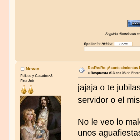
Seguiría discutiendo co
Spoiler
for
Hidden
:
Re:Re:Re:¡Acontecimientos 
Nevan
«
Respuesta #13 en:
08 de Enero
Felices y Casados<3
First Job
jajaja o te jubi
servidor o el mi
No le veo lo ma
unos aguafiesta