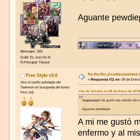
love u♥
Aguante pewdie
Mensajes: 265
Guild: Ex Just Do It!
Pj Principal: 'House'
Re:Re:Re:¡Acontecimientos 
Free Style v3.0
«
Respuesta #11 en:
08 de Enero
Vivo el sueño anhelado del
Taekwon en busqueda del honor.
Cita de: Kreatos en 08 de Enero de 201
First Job
Ajajjakajajak me gustó esa edición del 
Aguante pewdiepie
A mi me gustó m
enfermo y al mi