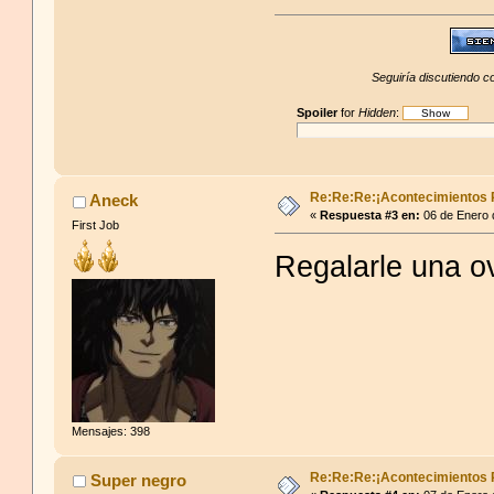
Seguiría discutiendo co
Spoiler
for
Hidden
:
Re:Re:Re:¡Acontecimientos 
Aneck
«
Respuesta #3 en:
06 de Enero 
First Job
Regalarle una ov
Mensajes: 398
Re:Re:Re:¡Acontecimientos 
Super negro