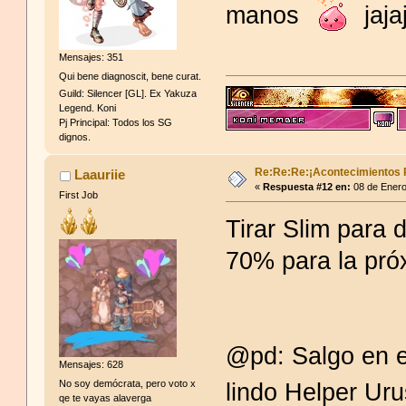
manos
jaja
Mensajes: 351
Qui bene diagnoscit, bene curat.
Guild: Silencer [GL]. Ex Yakuza
Legend. Koni
Pj Principal: Todos los SG
dignos.
Re:Re:Re:¡Acontecimientos 
Laauriie
«
Respuesta #12 en:
08 de Enero
First Job
Tirar Slim para d
70% para la pró
@pd: Salgo en e
Mensajes: 628
No soy demócrata, pero voto x
lindo Helper U
qe te vayas alaverga