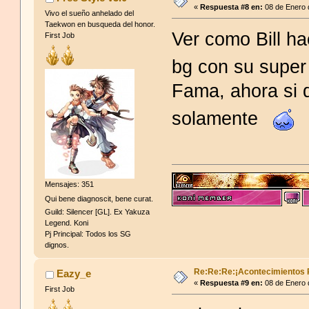
«
Respuesta #8 en:
08 de Enero 
Vivo el sueño anhelado del
Taekwon en busqueda del honor.
Ver como Bill h
First Job
bg con su supe
Fama, ahora si 
solamente
Mensajes: 351
Qui bene diagnoscit, bene curat.
Guild: Silencer [GL]. Ex Yakuza
Legend. Koni
Pj Principal: Todos los SG
dignos.
Re:Re:Re:¡Acontecimientos 
Eazy_e
«
Respuesta #9 en:
08 de Enero 
First Job