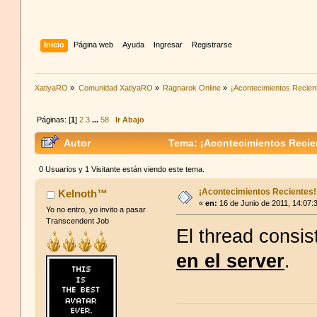
Inicio
Página web
Ayuda
Ingresar
Registrarse
XatiyaRO
»
Comunidad XatiyaRO
»
Ragnarok Online
»
¡Acontecimientos Recien
Páginas: [
1
]
2
3
...
58
Ir Abajo
Autor
Tema: ¡Acontecimientos Recie
0 Usuarios y 1 Visitante están viendo este tema.
¡Acontecimientos Recientes!
Kelnoth™
«
en:
16 de Junio de 2011, 14:07:
Yo no entro, yo invito a pasar
Transcendent Job
El thread consis
en el server
.