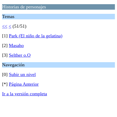
Historias de personajes
Temas
<<
<
(51/51)
[1]
Park (El niño de la gelatina)
[2]
Masaho
[3]
Selther o.O
Navegación
[0]
Subir un nivel
[*]
Página Anterior
Ir a la versión completa