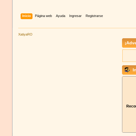
Inicio
Página web
Ayuda
Ingresar
Registrarse
XatiyaRO
¡Adve
In
Recor