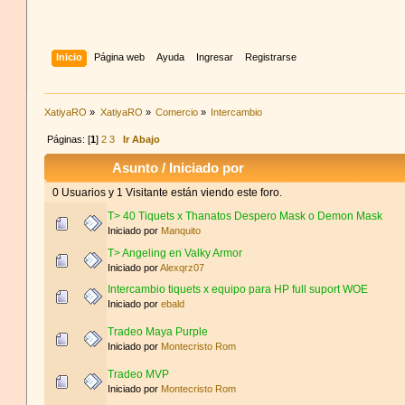
Inicio
Página web
Ayuda
Ingresar
Registrarse
XatiyaRO
»
XatiyaRO
»
Comercio
»
Intercambio
Páginas: [
1
]
2
3
Ir Abajo
Asunto
/
Iniciado por
0 Usuarios y 1 Visitante están viendo este foro.
T> 40 Tiquets x Thanatos Despero Mask o Demon Mask
Iniciado por
Manquito
T> Angeling en Valky Armor
Iniciado por
Alexqrz07
Intercambio tiquets x equipo para HP full suport WOE
Iniciado por
ebald
Tradeo Maya Purple
Iniciado por
Montecristo Rom
Tradeo MVP
Iniciado por
Montecristo Rom