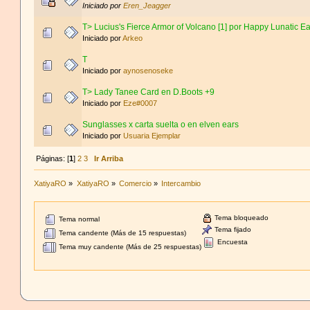
Iniciado por
Eren_Jeagger
T> Lucius's Fierce Armor of Volcano [1] por Happy Lunatic E
Iniciado por
Arkeo
T
Iniciado por
aynosenoseke
T> Lady Tanee Card en D.Boots +9
Iniciado por
Eze#0007
Sunglasses x carta suelta o en elven ears
Iniciado por
Usuaria Ejemplar
Páginas: [
1
]
2
3
Ir Arriba
XatiyaRO
»
XatiyaRO
»
Comercio
»
Intercambio
Tema bloqueado
Tema normal
Tema fijado
Tema candente (Más de 15 respuestas)
Encuesta
Tema muy candente (Más de 25 respuestas)