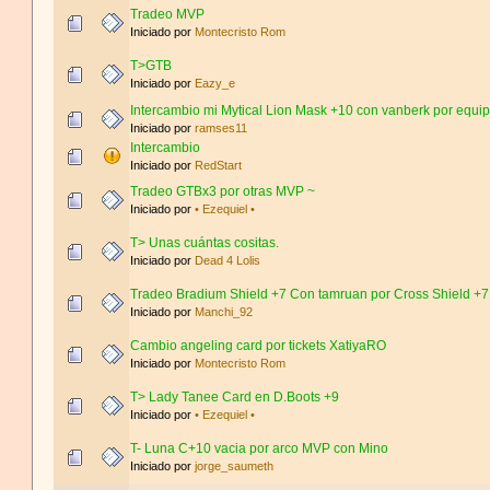
Tradeo MVP
Iniciado por
Montecristo Rom
T>GTB
Iniciado por
Eazy_e
Intercambio mi Mytical Lion Mask +10 con vanberk por equi
Iniciado por
ramses11
Intercambio
Iniciado por
RedStart
Tradeo GTBx3 por otras MVP ~
Iniciado por
• Ezequiel •
T> Unas cuántas cositas.
Iniciado por
Dead 4 Lolis
Tradeo Bradium Shield +7 Con tamruan por Cross Shield +7
Iniciado por
Manchi_92
Cambio angeling card por tickets XatiyaRO
Iniciado por
Montecristo Rom
T> Lady Tanee Card en D.Boots +9
Iniciado por
• Ezequiel •
T- Luna C+10 vacia por arco MVP con Mino
Iniciado por
jorge_saumeth