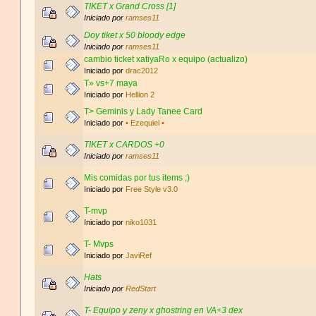
TIKET x Grand Cross [1]
Iniciado por
ramses11
Doy tiket x 50 bloody edge
Iniciado por
ramses11
cambio ticket xatiyaRo x equipo (actualizo)
Iniciado por
drac2012
T» vs+7 maya
Iniciado por
Hellion 2
T> Geminis y Lady Tanee Card
Iniciado por
• Ezequiel •
TIKET x CARDOS +0
Iniciado por
ramses11
Mis comidas por tus items ;)
Iniciado por
Free Style v3.0
T-mvp
Iniciado por
niko1031
T- Mvps
Iniciado por
JaviRef
Hats
Iniciado por
RedStart
T- Equipo y zeny x ghostring en VA+3 dex