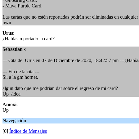
- Ghostring Card.
- Maya Purple Card.
Las cartas que no estén reportadas podrán ser eliminadas en cualquie
uwu
Urus
:
¿Habías reportado la card?
Sebastian~
:
--- Cita de: Urus en 07 de Diciembre de 2020, 18:42:57 pm ---¿Habías
--- Fin de la cita ---
Si, a la gm hornet.
algun dato que me podrian dar sobre el regreso de mi card?
Up /idea
Amoxi
:
Up
Navegación
[0]
Índice de Mensajes