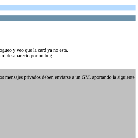
ogueo y veo que la card ya no esta.
ard desaparecio por un bug.
Los mensajes privados deben enviarse a un GM, aportando la siguiente