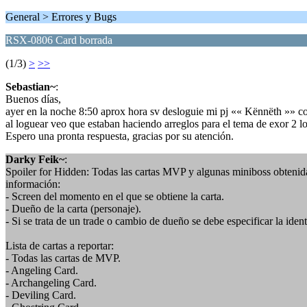
General > Errores y Bugs
RSX-0806 Card borrada
(1/3)
>
>>
Sebastian~
:
Buenos días,
ayer en la noche 8:50 aprox hora sv desloguie mi pj «« Kënnëth »» con
al loguear veo que estaban haciendo arreglos para el tema de exor 2 
Espero una pronta respuesta, gracias por su atención.
Darky Feik~
:
Spoiler for Hidden: Todas las cartas MVP y algunas miniboss obtenida
información:
- Screen del momento en el que se obtiene la carta.
- Dueño de la carta (personaje).
- Si se trata de un trade o cambio de dueño se debe especificar la ident
Lista de cartas a reportar:
- Todas las cartas de MVP.
- Angeling Card.
- Archangeling Card.
- Deviling Card.