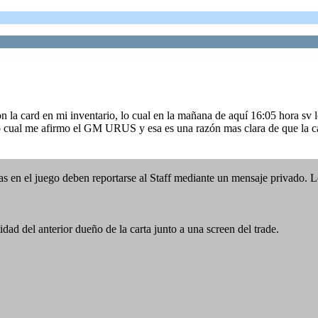
 la card en mi inventario, lo cual en la mañana de aquí 16:05 hora sv l
lo cual me afirmo el GM URUS y esa es una razón mas clara de que la c
s en el juego deben reportarse al Staff mediante un mensaje privado. 
idad del anterior dueño de la carta junto a una screen del trade.