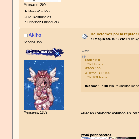
Mensajes: 209
Ur Mom Was Mine
Guild: Konfumetas
Pj Principal: Enmanuel3
Re:Votemos por la reputació
Akiho
«
Respuesta #232 en:
09 de Ag
Second Job
Citar
RagnaTOP
TOP Hispano
GTOP 100
XTreme TOP 100
TOP 100 Arena
¡Os toca!
Es
un
minuto (incluso meno
Mensajes: 1159
Pueden colaborar votando en los d
¡Votá por nosotros!