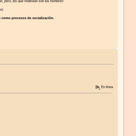
an, pero, los que molestan son los hombres”
os
)
mo como procesos de socialización.
En línea