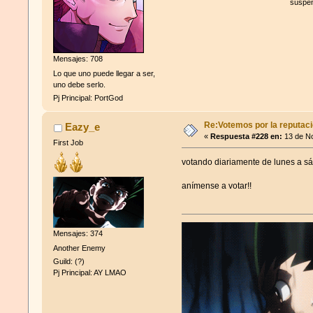
suspen
Mensajes: 708
Lo que uno puede llegar a ser,
uno debe serlo.
Pj Principal: PortGod
Re:Votemos por la reputació
Eazy_e
«
Respuesta #228 en:
13 de No
First Job
votando diariamente de lunes a s
anímense a votar!!
Mensajes: 374
Another Enemy
Guild: (?)
Pj Principal: AY LMAO