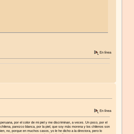
En línea
En línea
ruana, por el color de mi piel y me discriminan, a veces. Un poco, por el
 chilena, parezco blanca, por la piel, que soy más morena y los chilenos son
n, no, porque en muchos casos, yo le he dicho a la directora, pero lo