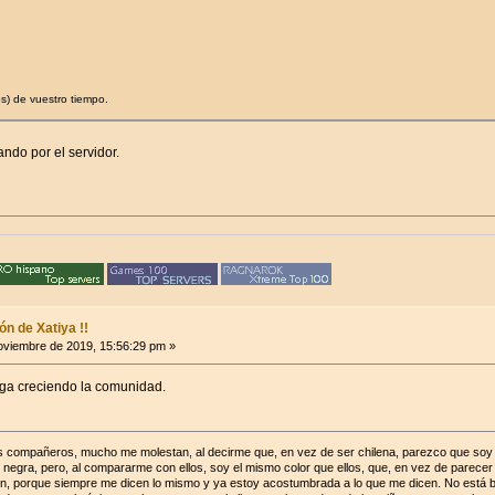
s) de vuestro tiempo.
ndo por el servidor.
n de Xatiya !!
viembre de 2019, 15:56:29 pm »
siga creciendo la comunidad.
s compañeros, mucho me molestan, al decirme que, en vez de ser chilena, parezco que soy pe
 negra, pero, al compararme con ellos, soy el mismo color que ellos, que, en vez de parecer
n, porque siempre me dicen lo mismo y ya estoy acostumbrada a lo que me dicen. No está bie