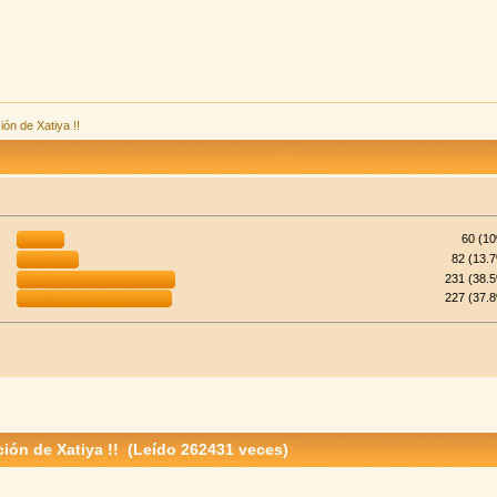
ión de Xatiya !!
60 (1
82 (13.
231 (38.
227 (37.
ión de Xatiya !! (Leído 262431 veces)