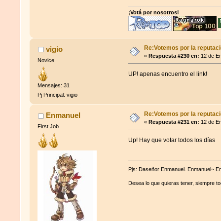
¡Votá por nosotros!
Re:Votemos por la reputació
vigio
«
Respuesta #230 en:
12 de En
Novice
UP! apenas encuentro el link!
Mensajes: 31
Pj Principal: vigio
Re:Votemos por la reputació
Enmanuel
«
Respuesta #231 en:
12 de En
First Job
Up! Hay que votar todos los días
Pjs: Daseñor Enmanuel. Enmanuel~
Desea lo que quieras tener, siempre to