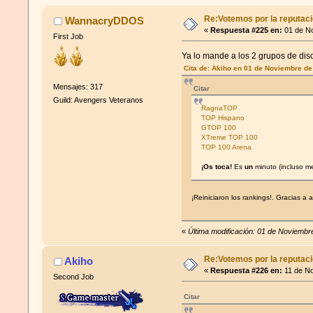
Re:Votemos por la reputació
WannacryDDOS
«
Respuesta #225 en:
01 de No
First Job
Ya lo mande a los 2 grupos de dis
Cita de: Akiho en 01 de Noviembre de
Mensajes: 317
Citar
Guild: Avengers Veteranos
RagnaTOP
TOP Hispano
GTOP 100
XTreme TOP 100
TOP 100 Arena
¡Os toca!
Es
un
minuto (incluso m
¡Reiniciaron los rankings!. Gracias a 
«
Última modificación: 01 de Noviem
Re:Votemos por la reputació
Akiho
«
Respuesta #226 en:
11 de No
Second Job
Citar