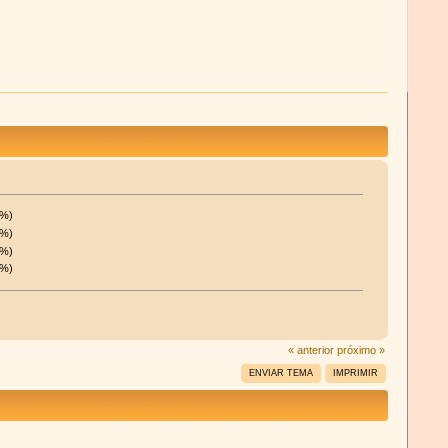
0%)
7%)
5%)
8%)
« anterior
próximo »
ENVIAR TEMA
IMPRIMIR