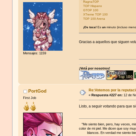
RagnaTOP
TOP Hispano
GTOP 100
XTreme TOP 100
TOP 100 Arena
¡Os toca!
Es
un
minuto (incluso meno
Gracias a aquellos que siguen vota
Mensajes: 1159
¡Votá por nosotros!
Re:Votemos por la reputació
PortGod
«
Respuesta #227 en:
12 de No
First Job
Listo, a seguir votando para que 
"Me siento bien, pero, hay veces, mi
color de mi piel. Me dicen que soy muy
blancos. En verdad me siento bie