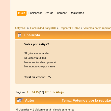
Inicio
Página web
Ayuda
Ingresar
Registrarse
XatiyaRO
»
Comunidad XatiyaRO
»
Ragnarok Online
»
Votemos por la reputac
Encuesta
Votas por Xatiya?
SI! ,dos veces al dia!
SI! ,una vez al día!
No todos los dias , pero si!
No, nunca voto por xatiya
Total de votos:
575
Páginas:
1
...
14
15
[
16
]
17
18
Ir Abajo
Autor
Tema: Votemos por la reputac
0 Usuarios y 1 Visitante están viendo este tema.