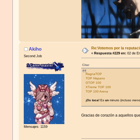
Re:Votemos por la reputació
Akiho
«
Respuesta #229 en:
02 de En
Second Job
Citar
RagnaTOP
TOP Hispano
love u♥
GTOP 100
XTreme TOP 100
TOP 100 Arena
¡Os toca!
Es
un
minuto (incluso meno
Gracias de corazón a aquellos que
Mensajes: 1159