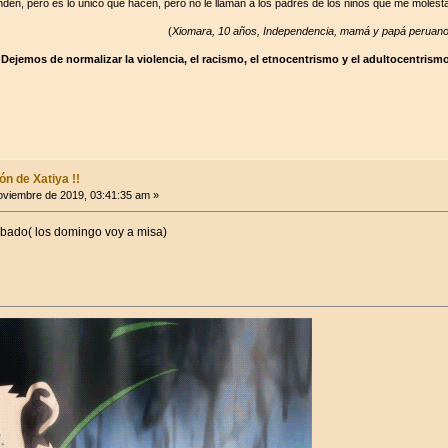
den, pero es lo único que hacen, pero no le llaman a los padres de los niños que me molest
(
Xiomara, 10 años, Independencia, mamá y papá peruan
Dejemos de normalizar la violencia, el racismo, el etnocentrismo y el adultocentris
n de Xatiya !!
viembre de 2019, 03:41:35 am »
ábado( los domingo voy a misa)