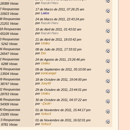
por
Kazuki Haru
28389 Vistas
7 Respuestas
17 de Marzo de 2011, 07:26:25 am
por
Latios
10923 Vistas
38 Respuestas
24 de Marzo de 2011, 22:43:24 pm
por
Kazuki Haru
21201 Vistas
18 Respuestas
18 de Abril de 2011, 01:43:02 am
por
Kazuki Haru
65109 Vistas
0 Respuestas
21 de Abril de 2011, 18:03:42 pm
por
Umiko
5242 Vistas
46 Respuestas
08 de Julio de 2011, 17:33:02 pm
por
Dei.
26547 Vistas
2 Respuestas
24 de Agosto de 2011, 23:26:46 pm
por
Umiko
6288 Vistas
26 Respuestas
09 de Septiembre de 2011, 05:10:00 am
por
ironicangel
13504 Vistas
69 Respuestas
18 de Octubre de 2011, 19:04:00 pm
por
JonyW
38747 Vistas
42 Respuestas
29 de Octubre de 2011, 23:44:01 pm
por
Umiko
28763 Vistas
86 Respuestas
30 de Octubre de 2011, 04:37:22 am
por
~ZiroK~
54309 Vistas
40 Respuestas
01 de Noviembre de 2011, 15:44:17 pm
por
XxfoxX
23285 Vistas
13 Respuestas
01 de Noviembre de 2011, 16:02:01 pm
por
XxfoxX
8781 Vistas