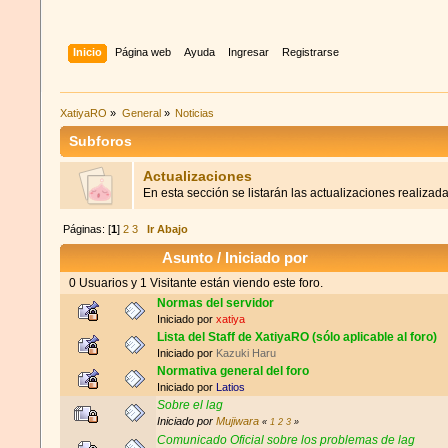
Inicio
Página web
Ayuda
Ingresar
Registrarse
XatiyaRO
»
General
»
Noticias
Subforos
Actualizaciones
En esta sección se listarán las actualizaciones realiza
Páginas: [
1
]
2
3
Ir Abajo
Asunto
/
Iniciado por
0 Usuarios y 1 Visitante están viendo este foro.
Normas del servidor
Iniciado por
xatiya
Lista del Staff de XatiyaRO (sólo aplicable al foro)
Iniciado por
Kazuki Haru
Normativa general del foro
Iniciado por
Latios
Sobre el lag
Iniciado por
Mujiwara
«
1
2
3
»
Comunicado Oficial sobre los problemas de lag