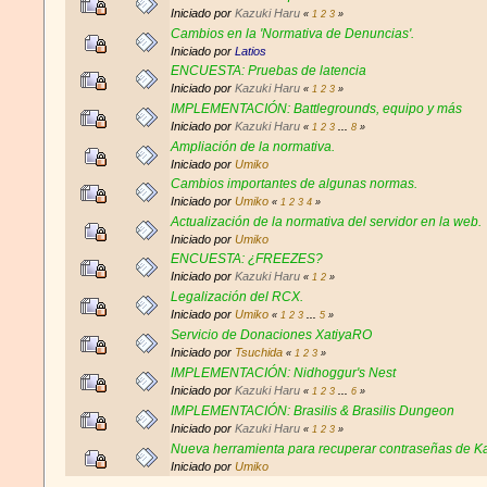
Iniciado por
Kazuki Haru
«
1
2
3
»
Cambios en la 'Normativa de Denuncias'.
Iniciado por
Latios
ENCUESTA: Pruebas de latencia
Iniciado por
Kazuki Haru
«
1
2
3
»
IMPLEMENTACIÓN: Battlegrounds, equipo y más
Iniciado por
Kazuki Haru
«
1
2
3
...
8
»
Ampliación de la normativa.
Iniciado por
Umiko
Cambios importantes de algunas normas.
Iniciado por
Umiko
«
1
2
3
4
»
Actualización de la normativa del servidor en la web.
Iniciado por
Umiko
ENCUESTA: ¿FREEZES?
Iniciado por
Kazuki Haru
«
1
2
»
Legalización del RCX.
Iniciado por
Umiko
«
1
2
3
...
5
»
Servicio de Donaciones XatiyaRO
Iniciado por
Tsuchida
«
1
2
3
»
IMPLEMENTACIÓN: Nidhoggur's Nest
Iniciado por
Kazuki Haru
«
1
2
3
...
6
»
IMPLEMENTACIÓN: Brasilis & Brasilis Dungeon
Iniciado por
Kazuki Haru
«
1
2
3
»
Nueva herramienta para recuperar contraseñas de Ka
Iniciado por
Umiko