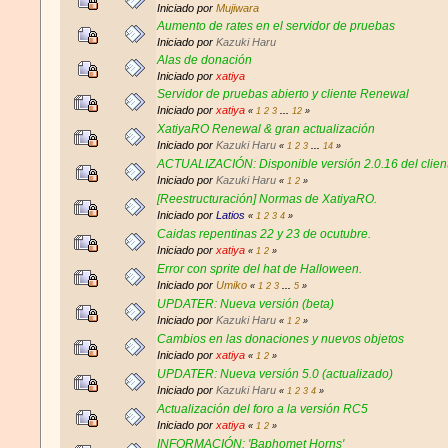
Iniciado por
Mujiwara
Aumento de rates en el servidor de pruebas
Iniciado por
Kazuki Haru
Alas de donación
Iniciado por
xatiya
Servidor de pruebas abierto y cliente Renewal
Iniciado por
xatiya
«
1
2
3
...
12
»
XatiyaRO Renewal & gran actualización
Iniciado por
Kazuki Haru
«
1
2
3
...
14
»
ACTUALIZACIÓN: Disponible versión 2.0.16 del clien
Iniciado por
Kazuki Haru
«
1
2
»
[Reestructuración] Normas de XatiyaRO.
Iniciado por
Latios
«
1
2
3
4
»
Caidas repentinas 22 y 23 de ocutubre.
Iniciado por
xatiya
«
1
2
»
Error con sprite del hat de Halloween.
Iniciado por
Umiko
«
1
2
3
...
5
»
UPDATER: Nueva versión (beta)
Iniciado por
Kazuki Haru
«
1
2
»
Cambios en las donaciones y nuevos objetos
Iniciado por
xatiya
«
1
2
»
UPDATER: Nueva versión 5.0 (actualizado)
Iniciado por
Kazuki Haru
«
1
2
3
4
»
Actualización del foro a la versión RC5
Iniciado por
xatiya
«
1
2
»
INFORMACIÓN: 'Baphomet Horns'