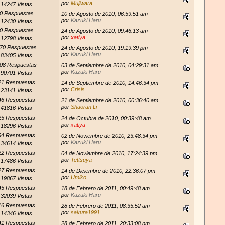
por
Mujiwara
14247 Vistas
0 Respuestas
10 de Agosto de 2010, 06:59:51 am
por
Kazuki Haru
12430 Vistas
0 Respuestas
24 de Agosto de 2010, 09:46:13 am
por
xatiya
12798 Vistas
70 Respuestas
24 de Agosto de 2010, 19:19:39 pm
por
Kazuki Haru
83405 Vistas
08 Respuestas
03 de Septiembre de 2010, 04:29:31 am
por
Kazuki Haru
90701 Vistas
21 Respuestas
14 de Septiembre de 2010, 14:46:34 pm
por
Crisis
23141 Vistas
46 Respuestas
21 de Septiembre de 2010, 00:36:40 am
por
Shaoran Li
41816 Vistas
25 Respuestas
24 de Octubre de 2010, 00:39:48 am
por
xatiya
18296 Vistas
64 Respuestas
02 de Noviembre de 2010, 23:48:34 pm
por
Kazuki Haru
34614 Vistas
22 Respuestas
04 de Noviembre de 2010, 17:24:39 pm
por
Tettsuya
17486 Vistas
27 Respuestas
14 de Diciembre de 2010, 22:36:07 pm
por
Umiko
19867 Vistas
45 Respuestas
18 de Febrero de 2011, 00:49:48 am
por
Kazuki Haru
32039 Vistas
16 Respuestas
28 de Febrero de 2011, 08:35:52 am
por
sakura1991
14346 Vistas
41 Respuestas
28 de Febrero de 2011, 20:33:08 pm