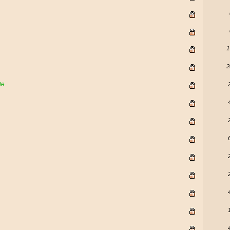
1
2
te