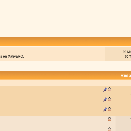
92 Me
das en XatiyaRO.
80 
Resp