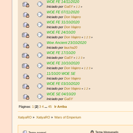
WOE FE 14/11/2020
Iniciado por
GaßY
«
1
2
»
WOE FE 07/11/2020
Iniciado por
Don Viajero
WOE FE 31/10/2020
Iniciado por
Don Viajero
WOE FE 24/10/20
Iniciado por
Don Viajero
«
1
2
3
»
Woe Ancient 23/10/2020
Iniciado por
laucha20
WOE FE 17/10/20
Iniciado por
GaßY
«
1
2
3
»
WOE FE 10/10/2020
Iniciado por
Don Viajero
«
1
2
3
»
11/10/20 WOE SE
Iniciado por
Don Viajero
WOE FE 03/10/2020
Iniciado por
Don Viajero
«
1
2
»
WOE SE 04/10/20
Iniciado por
GaßY
Páginas:
1
[
2
]
3
4
...
45
Ir Arriba
XatiyaRO
»
XatiyaRO
»
Wars of Emperium
Tema bloqueado
Tema normal