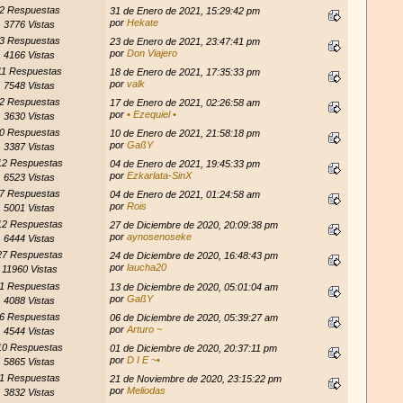
2 Respuestas
31 de Enero de 2021, 15:29:42 pm
por
Hekate
3776 Vistas
3 Respuestas
23 de Enero de 2021, 23:47:41 pm
por
Don Viajero
4166 Vistas
11 Respuestas
18 de Enero de 2021, 17:35:33 pm
por
valk
7548 Vistas
2 Respuestas
17 de Enero de 2021, 02:26:58 am
por
• Ezequiel •
3630 Vistas
0 Respuestas
10 de Enero de 2021, 21:58:18 pm
por
GaßY
3387 Vistas
12 Respuestas
04 de Enero de 2021, 19:45:33 pm
por
Ezkarlata-SinX
6523 Vistas
7 Respuestas
04 de Enero de 2021, 01:24:58 am
por
Rois
5001 Vistas
12 Respuestas
27 de Diciembre de 2020, 20:09:38 pm
por
aynosenoseke
6444 Vistas
27 Respuestas
24 de Diciembre de 2020, 16:48:43 pm
por
laucha20
11960 Vistas
1 Respuestas
13 de Diciembre de 2020, 05:01:04 am
por
GaßY
4088 Vistas
6 Respuestas
06 de Diciembre de 2020, 05:39:27 am
por
Arturo ~
4544 Vistas
10 Respuestas
01 de Diciembre de 2020, 20:37:11 pm
por
D I E ~•
5865 Vistas
1 Respuestas
21 de Noviembre de 2020, 23:15:22 pm
por
Meliodas
3832 Vistas