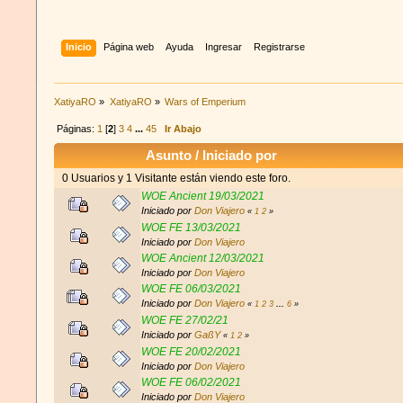
Inicio
Página web
Ayuda
Ingresar
Registrarse
XatiyaRO
»
XatiyaRO
»
Wars of Emperium
Páginas:
1
[
2
]
3
4
...
45
Ir Abajo
Asunto
/
Iniciado por
0 Usuarios y 1 Visitante están viendo este foro.
WOE Ancient 19/03/2021
Iniciado por
Don Viajero
«
1
2
»
WOE FE 13/03/2021
Iniciado por
Don Viajero
WOE Ancient 12/03/2021
Iniciado por
Don Viajero
WOE FE 06/03/2021
Iniciado por
Don Viajero
«
1
2
3
...
6
»
WOE FE 27/02/21
Iniciado por
GaßY
«
1
2
»
WOE FE 20/02/2021
Iniciado por
Don Viajero
WOE FE 06/02/2021
Iniciado por
Don Viajero