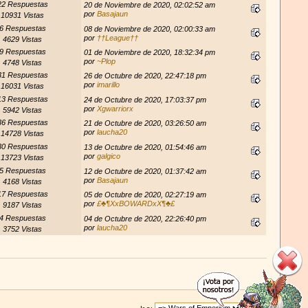
22 Respuestas
20 de Noviembre de 2020, 02:02:52 am
por
Basajaun
10931 Vistas
6 Respuestas
08 de Noviembre de 2020, 02:00:33 am
por
††League††
4629 Vistas
9 Respuestas
01 de Noviembre de 2020, 18:32:34 pm
por
~Plop
4748 Vistas
31 Respuestas
26 de Octubre de 2020, 22:47:18 pm
por
imarillo
16031 Vistas
13 Respuestas
24 de Octubre de 2020, 17:03:37 pm
por
Xgwarriorx
5942 Vistas
36 Respuestas
21 de Octubre de 2020, 03:26:50 am
por
laucha20
14728 Vistas
30 Respuestas
13 de Octubre de 2020, 01:54:46 am
por
galgico
13723 Vistas
5 Respuestas
12 de Octubre de 2020, 01:37:42 am
por
Basajaun
4168 Vistas
17 Respuestas
05 de Octubre de 2020, 02:27:19 am
por
£♣¶XxBOWARDxX¶♣£
9187 Vistas
4 Respuestas
04 de Octubre de 2020, 22:26:40 pm
por
laucha20
3752 Vistas