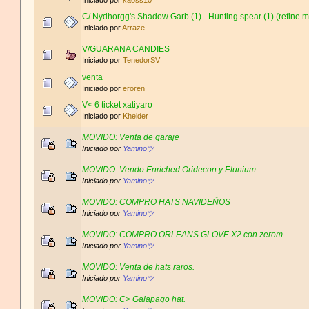
Iniciado por
kaoss10
C/ Nydhorgg's Shadow Garb (1) - Hunting spear (1) (refine m
Iniciado por
Arraze
V/GUARANA CANDIES
Iniciado por
TenedorSV
venta
Iniciado por
eroren
V< 6 ticket xatiyaro
Iniciado por
Khelder
MOVIDO: Venta de garaje
Iniciado por
Yaminoツ
MOVIDO: Vendo Enriched Oridecon y Elunium
Iniciado por
Yaminoツ
MOVIDO: COMPRO HATS NAVIDEÑOS
Iniciado por
Yaminoツ
MOVIDO: COMPRO ORLEANS GLOVE X2 con zerom
Iniciado por
Yaminoツ
MOVIDO: Venta de hats raros.
Iniciado por
Yaminoツ
MOVIDO: C> Galapago hat.