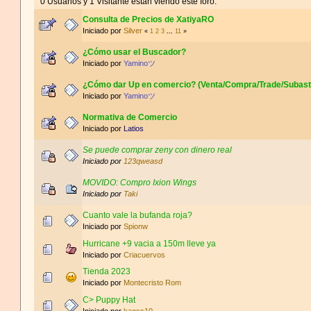
0 Usuarios y 1 Visitante están viendo este foro.
Consulta de Precios de XatiyaRO
Iniciado por
Silver
«
1
2
3
...
11
»
¿Cómo usar el Buscador?
Iniciado por
Yaminoツ
¿Cómo dar Up en comercio? (Venta/Compra/Trade/Subast
Iniciado por
Yaminoツ
Normativa de Comercio
Iniciado por
Latios
Se puede comprar zeny con dinero real
Iniciado por
123qweasd
MOVIDO: Compro Ixion Wings
Iniciado por
Taki
Cuanto vale la bufanda roja?
Iniciado por
Spionw
Hurricane +9 vacia a 150m lleve ya
Iniciado por
Criacuervos
Tienda 2023
Iniciado por
Montecristo Rom
C> Puppy Hat