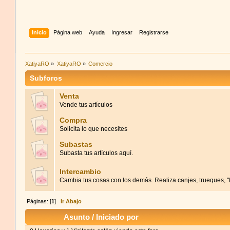
Inicio
Página web
Ayuda
Ingresar
Registrarse
XatiyaRO
»
XatiyaRO
»
Comercio
Subforos
Venta
Vende tus artículos
Compra
Solicita lo que necesites
Subastas
Subasta tus artículos aquí.
Intercambio
Cambia tus cosas con los demás. Realiza canjes, trueques, "
Páginas: [
1
]
Ir Abajo
Asunto
/
Iniciado por