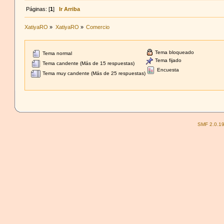
Páginas: [
1
]
Ir Arriba
XatiyaRO
»
XatiyaRO
»
Comercio
Tema bloqueado
Tema normal
Tema fijado
Tema candente (Más de 15 respuestas)
Encuesta
Tema muy candente (Más de 25 respuestas)
SMF 2.0.1