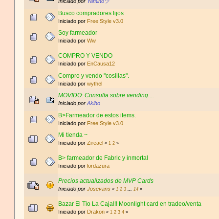
Iniciado por
Yaminoツ
Busco compradores fijos
Iniciado por
Free Style v3.0
Soy farmeador
Iniciado por
Ww
COMPRO Y VENDO
Iniciado por
EnCausa12
Compro y vendo "cosillas".
Iniciado por
wythel
MOVIDO: Consulta sobre vending....
Iniciado por
Akiho
B>Farmeador de estos items.
Iniciado por
Free Style v3.0
Mi tienda ~
Iniciado por
Zireael
«
1
2
»
B> farmeador de Fabric y inmortal
Iniciado por
lordazura
Precios actualizados de MVP Cards
Iniciado por
Josevans
«
1
2
3
...
14
»
Bazar El Tio La Caja!!! Moonlight card en tradeo/venta
Iniciado por
Drakon
«
1
2
3
4
»