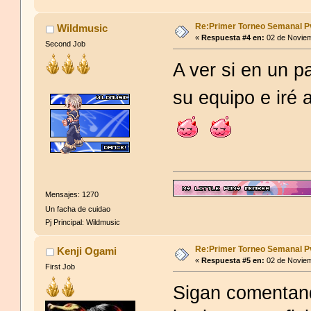
-https://www.youtube.
Re:Primer Torneo Semanal P
Wildmusic
«
Respuesta #4 en:
02 de Noviem
Second Job
A ver si en un p
su equipo e iré 
Mensajes: 1270
Breve resumen de la idio
Un facha de cuidao
Pj Principal: Wildmusic
El Atroce es a Xatiya lo 
Re:Primer Torneo Semanal P
Kenji Ogami
«
Respuesta #5 en:
02 de Noviem
First Job
El Champion es a Xatiya 
Sigan comentand
Evil Snake es a Xatiya l