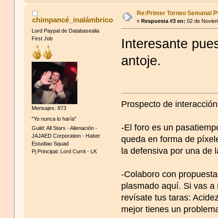
Re:Primer Torneo Semanal P
chimpancé_inalámbrico
El Atroce es a Xatiya lo 
«
Respuesta #3 en:
02 de Noviem
Lord Paypal de Databasealia
First Job
Interesante pue
El Champion es a Xatiya 
antoje.
Evil Snake es a Xatiya l
discoteca.
Prospecto de interacción
Mensajes: 873
"Yo nunca lo haría"
-El foro es un pasatiempo
Guild: All Stars - Alienación -
JAJAED Corporation - Haber
queda en forma de píxele
Estudiao Squad
la defensiva por una de 
Pj Principal: Lord Currit - LK
-Colaboro con propuestas
plasmado aquí. Si vas a 
revísate tus taras: Acid
mejor tienes un problem