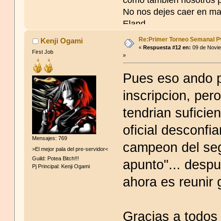
No nos dejes caer en m
Eland.
Re:Primer Torneo Semanal P
Kenji Ogami
«
Respuesta #12 en:
09 de Novie
First Job
»
Pues eso ando 
inscripcion, pe
tendrian suficie
oficial desconfia
Mensajes: 769
campeon del seg
>El mejor pala del pre-servidor<
Guild: Potea Bitch!!!
apunto"... desp
Pj Principal: Kenji Ogami
ahora es reunir
Gracias a todos