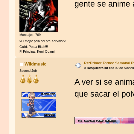
gente se anime 
Mensajes: 769
>El mejor pala del pre-servidor<
Guild: Potea Bitch!!!
Pj Principal: Kenji Ogami
Re:Primer Torneo Semanal P
Wildmusic
«
Respuesta #8 en:
02 de Noviem
Second Job
A ver si se anim
que sacar el po