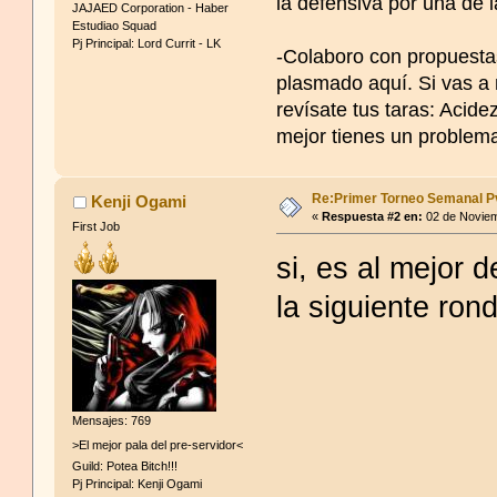
la defensiva por una de 
JAJAED Corporation - Haber
Estudiao Squad
Pj Principal: Lord Currit - LK
-Colaboro con propuestas
plasmado aquí. Si vas a 
revísate tus taras: Acid
mejor tienes un problem
-https://www.youtube.
Re:Primer Torneo Semanal P
Kenji Ogami
«
Respuesta #2 en:
02 de Noviem
First Job
si, es al mejor 
la siguiente ron
Mensajes: 769
>El mejor pala del pre-servidor<
Guild: Potea Bitch!!!
Pj Principal: Kenji Ogami
Breve resumen de la idio