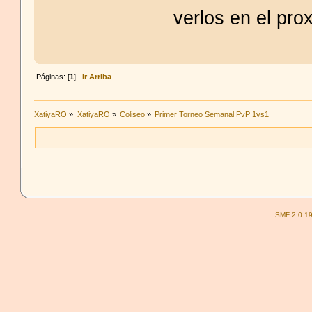
verlos en el pro
Páginas: [
1
]
Ir Arriba
XatiyaRO
»
XatiyaRO
»
Coliseo
»
Primer Torneo Semanal PvP 1vs1
SMF 2.0.1