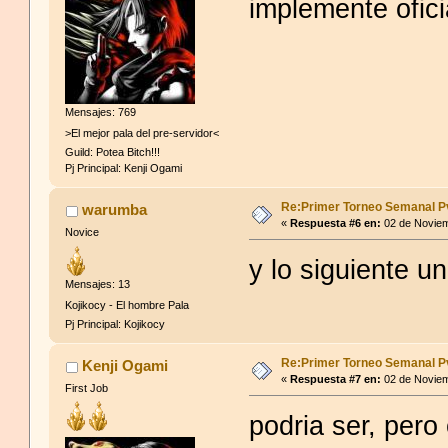
implemente ofic
discoteca.
Mensajes: 769
>El mejor pala del pre-servidor<
Guild: Potea Bitch!!!
Pj Principal: Kenji Ogami
Re:Primer Torneo Semanal P
warumba
«
Respuesta #6 en:
02 de Noviem
Novice
y lo siguiente un
Mensajes: 13
Kojikocy - El hombre Pala
Pj Principal: Kojikocy
Re:Primer Torneo Semanal P
Kenji Ogami
«
Respuesta #7 en:
02 de Noviem
First Job
podria ser, per