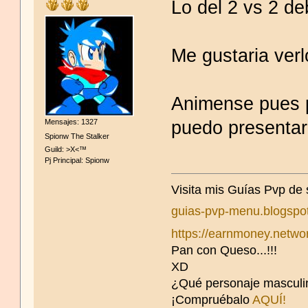
Lo del 2 vs 2 de
Me gustaria verl
Animense pues p
puedo presentar
Mensajes: 1327
Spionw The Stalker
Guild: >X<™
Pj Principal: Spionw
Visita mis Guías Pvp de
guias-pvp-menu.blogspo
https://earnmoney.netw
Pan con Queso...!!!
XD
¿Qué personaje masculi
¡Compruébalo
AQUÍ!