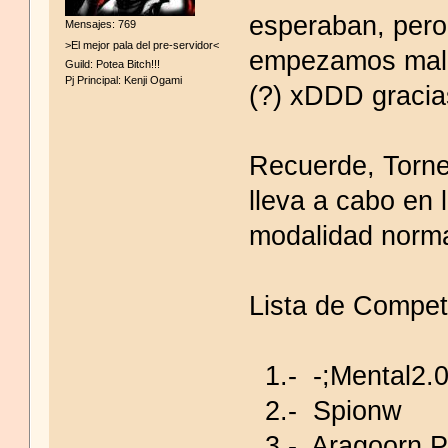
esperaban, pero
Mensajes: 769
>El mejor pala del pre-servidor<
empezamos mal 
Guild: Potea Bitch!!!
Pj Principal: Kenji Ogami
(?) xDDD gracia
Recuerde, Torne
lleva a cabo en
modalidad norm
Lista de Compet
1.- -;Mental2.0
2.- Spionw
3.- Aragoorn P