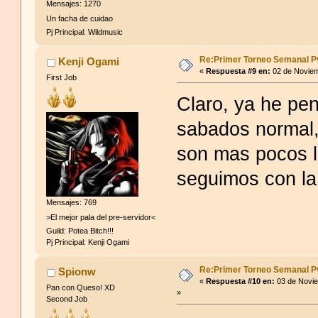
Mensajes: 1270
Un facha de cuidao
Pj Principal: Wildmusic
Re:Primer Torneo Semanal P
Kenji Ogami
«
Respuesta #9 en:
02 de Noviem
First Job
Claro, ya he pen
sabados normal,
son mas pocos lo
seguimos con la
Mensajes: 769
>El mejor pala del pre-servidor<
Guild: Potea Bitch!!!
Pj Principal: Kenji Ogami
Re:Primer Torneo Semanal P
Spionw
«
Respuesta #10 en:
03 de Novie
Pan con Queso! XD
»
Second Job