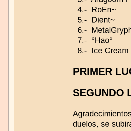
4.- RoEn~
5.- Dient~
6.- MetalGryp
7.- °Hao°
8.- Ice Cream
PRIMER LU
SEGUNDO 
Agradecimientos
duelos, se subir