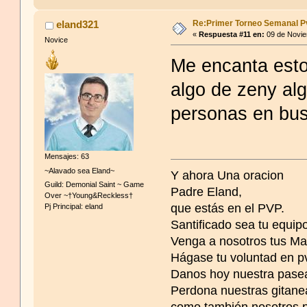
Re:Primer Torneo Semanal P
eland321
«
Respuesta #11 en:
09 de Novie
Novice
Me encanta esto
algo de zeny al
personas en bus
Mensajes: 63
~Alavado sea Eland~
Y ahora Una oracion
Guild: Demonial Saint ~ Game
Padre Eland,
Over ~†Young&Reckless†
que estás en el PVP.
Pj Principal: eland
Santificado sea tu equip
Venga a nosotros tus Ma
Hágase tu voluntad en 
Danos hoy nuestra pase
Perdona nuestras gitane
como también nosotros p