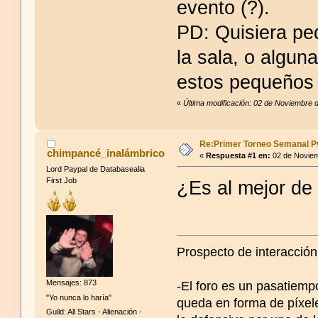
evento (?).
PD: Quisiera pe
la sala, o algun
estos pequeños 
«
Última modificación: 02 de Noviembre 
Re:Primer Torneo Semanal P
chimpancé_inalámbrico
«
Respuesta #1 en:
02 de Noviem
Lord Paypal de Databasealia
First Job
¿Es al mejor de 
Prospecto de interacción
Mensajes: 873
-El foro es un pasatiempo
"Yo nunca lo haría"
queda en forma de píxele
Guild: All Stars - Alienación -