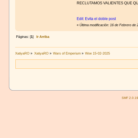
RECLUTAMOS VALIENTES QUE QU
Edit: Evita el doble post
«
Última modificación: 16 de Febrero de
Páginas: [
1
]
Ir Arriba
XatiyaRO
»
XatiyaRO
»
Wars of Emperium
»
Woe 15-02-2025
SMF 2.0.1