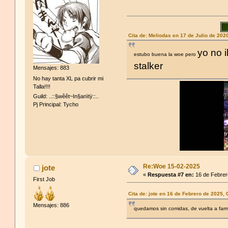
Cita de: Meliodas en 17 de Julio de 202
yo no i
estubo buena la woe pero
stalker
Mensajes: 883
No hay tanta XL pa cubrir mi
Talla!!!!
Guild: ..::§wêêt~In§anïtÿ::..
Pj Principal: Tycho
Re:Woe 15-02-2025
jote
«
Respuesta #7 en:
16 de Febrer
First Job
Cita de: jote en 16 de Febrero de 2025,
Mensajes: 886
quedamos sin comidas, de vuelta a far