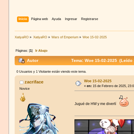
Inicio
Página web
Ayuda
Ingresar
Registrarse
XatiyaRO
»
XatiyaRO
»
Wars of Emperium
»
Woe 15-02-2025
Páginas: [
1
]
Ir Abajo
Autor
Tema: Woe 15-02-2025 (Leído 
0 Usuarios y 1 Visitante están viendo este tema.
Woe 15-02-2025
zacriface
«
en:
15 de Febrero de 2025, 23:
Novice
Jugué de HW y me divertí