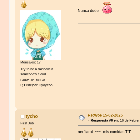
Nunca dude
Mensajes: 17
Try to be a rainbow in
someone's cloud
Guild: Jir Bui Go
Pj Principal: Hyoyeon
Re:Woe 15-02-2025
tycho
«
Respuesta #6 en:
16 de Febrer
First Job
nerf tarot ~~~ mis comidas T-T