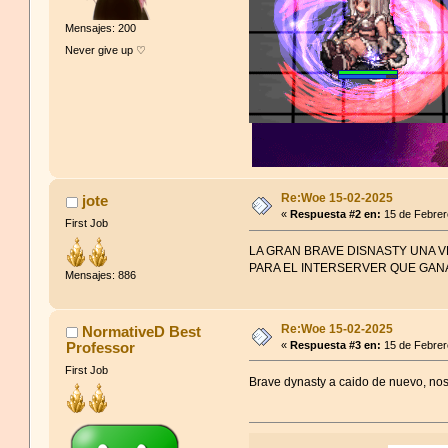
Spoiler
for
Hidden
:
Mensajes: 200
Never give up ♡
Re:Woe 15-02-2025
jote
«
Respuesta #2 en:
15 de Febrer
First Job
LA GRAN BRAVE DISNASTY UNA 
PARA EL INTERSERVER QUE GANA
Mensajes: 886
Re:Woe 15-02-2025
NormativeD Best
Professor
«
Respuesta #3 en:
15 de Febrer
First Job
Brave dynasty a caido de nuevo, no