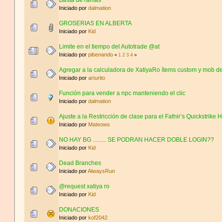
Iniciado por
dalmation
GROSERIAS EN ALBERTA
Iniciado por
Kid
Limite en el tiempo del Autotrade @at
Iniciado por
pibenando
«
1
2
3
4
»
Agregar a la calculadora de XatiyaRo ítems custom y mob d
Iniciado por
arturito
Función para vender a npc manteniendo el clic
Iniciado por
dalmation
Ajuste a la Restricción de clase para el Fafnir’s Quickstrike
Iniciado por
Mateows
NO HAY BG ......... SE PODRAN HACER DOBLE LOGIN??
Iniciado por
Kid
Dead Branches
Iniciado por
AlwaysRun
@request xatiya ro
Iniciado por
Kid
DONACIONES
Iniciado por
kof2042