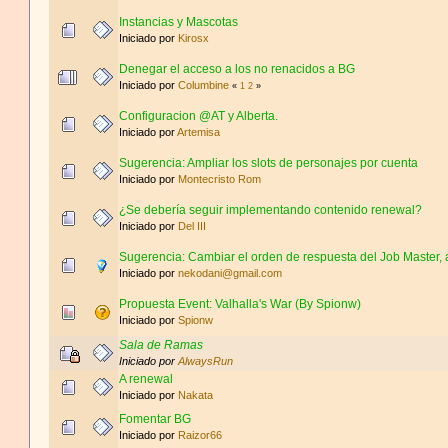
Instancias y Mascotas
Iniciado por
Kirosx
Denegar el acceso a los no renacidos a BG
Iniciado por
Columbine
«
1
2
»
Configuracion @AT y Alberta.
Iniciado por
Artemisa
Sugerencia: Ampliar los slots de personajes por cuenta
Iniciado por
Montecristo Rom
¿Se debería seguir implementando contenido renewal?
Iniciado por
Del III
Sugerencia: Cambiar el orden de respuesta del Job Master, a
Iniciado por
nekodani@gmail.com
Propuesta Event: Valhalla's War (By Spionw)
Iniciado por
Spionw
Sala de Ramas
Iniciado por
AlwaysRun
A renewal
Iniciado por
Nakata
Fomentar BG
Iniciado por
Raizor66