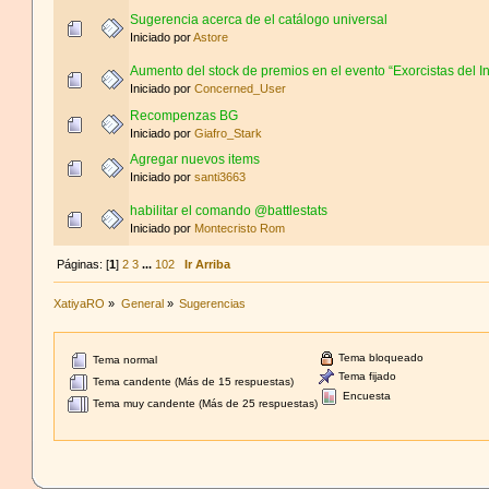
Sugerencia acerca de el catálogo universal
Iniciado por
Astore
Aumento del stock de premios en el evento “Exorcistas del 
Iniciado por
Concerned_User
Recompenzas BG
Iniciado por
Giafro_Stark
Agregar nuevos items
Iniciado por
santi3663
habilitar el comando @battlestats
Iniciado por
Montecristo Rom
Páginas: [
1
]
2
3
...
102
Ir Arriba
XatiyaRO
»
General
»
Sugerencias
Tema bloqueado
Tema normal
Tema fijado
Tema candente (Más de 15 respuestas)
Encuesta
Tema muy candente (Más de 25 respuestas)