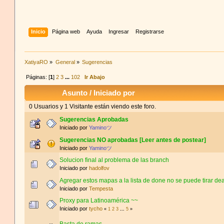
Inicio
Página web
Ayuda
Ingresar
Registrarse
XatiyaRO
»
General
»
Sugerencias
Páginas: [
1
]
2
3
...
102
Ir Abajo
Asunto
/
Iniciado por
0 Usuarios y 1 Visitante están viendo este foro.
Sugerencias Aprobadas
Iniciado por
Yaminoツ
Sugerencias NO aprobadas [Leer antes de postear]
Iniciado por
Yaminoツ
Solucion final al problema de las branch
Iniciado por
hadolfov
Agregar estos mapas a la lista de done no se puede tirar d
Iniciado por
Tempesta
Proxy para Latinoamérica ~~
Iniciado por
tycho
«
1
2
3
...
5
»
Basta de ramas