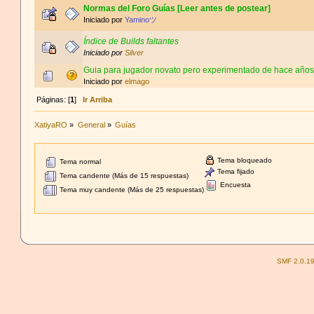
Normas del Foro Guías [Leer antes de postear]
Iniciado por
Yaminoツ
Índice de Builds faltantes
Iniciado por
Silver
Guia para jugador novato pero experimentado de hace año
Iniciado por
elmago
Páginas: [
1
]
Ir Arriba
XatiyaRO
»
General
»
Guías
Tema bloqueado
Tema normal
Tema fijado
Tema candente (Más de 15 respuestas)
Encuesta
Tema muy candente (Más de 25 respuestas)
SMF 2.0.1