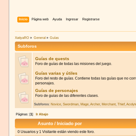
Inicio
Página web
Ayuda
Ingresar
Registrarse
XatiyaRO
»
General
»
Guías
Subforos
Guías de quests
Foro de guías de todas las misiones del juego.
Guías varias y útiles
Foro del resto de guías. Contiene todas las guías que no co
personajes.
Guías de personajes
Foro de guias de las diferentes clases.
Subforos
:
Novice
,
Swordman
,
Mage
,
Archer
,
Merchant
,
Thief
,
Acolyt
Páginas: [
1
]
Ir Abajo
Asunto
/
Iniciado por
0 Usuarios y 1 Visitante están viendo este foro.