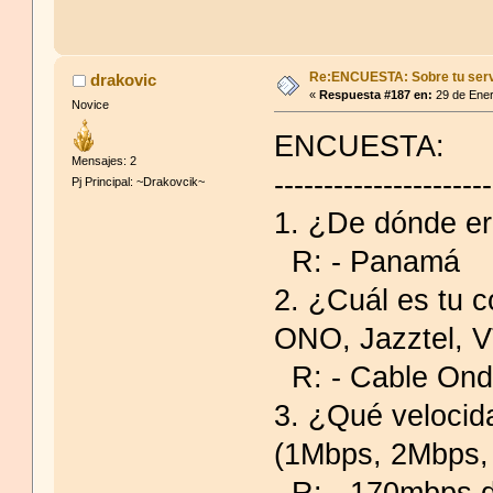
Re:ENCUESTA: Sobre tu serv
drakovic
«
Respuesta #187 en:
29 de Ener
Novice
ENCUESTA:
Mensajes: 2
----------------------
Pj Principal: ~Drakovcik~
1. ¿De dónde er
R: - Panamá
2. ¿Cuál es tu c
ONO, Jazztel, V
R: - Cable On
3. ¿Qué velocid
(1Mbps, 2Mbps,
R: - 170mbps d