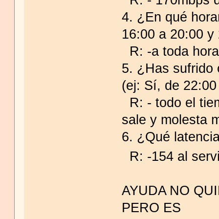
4. ¿En qué hora
16:00 a 20:00 y
R: -a toda hor
5. ¿Has sufrido 
(ej: Sí, de 22:00
R: - todo el ti
sale y molesta 
6. ¿Qué latencia
R: -154 al serv
AYUDA NO QU
PERO ES