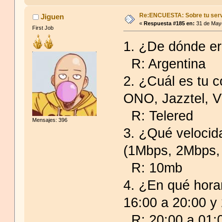
Re:ENCUESTA: Sobre tu serv
Jiguen
«
Respuesta #185 en:
31 de Mayo
First Job
1. ¿De dónde er
R: Argentina
2. ¿Cuál es tu c
ONO, Jazztel, V
R: Telered
Mensajes: 396
3. ¿Qué velocid
(1Mbps, 2Mbps,
R: 10mb
4. ¿En qué hora
16:00 a 20:00 y
R: 20:00 a 01: