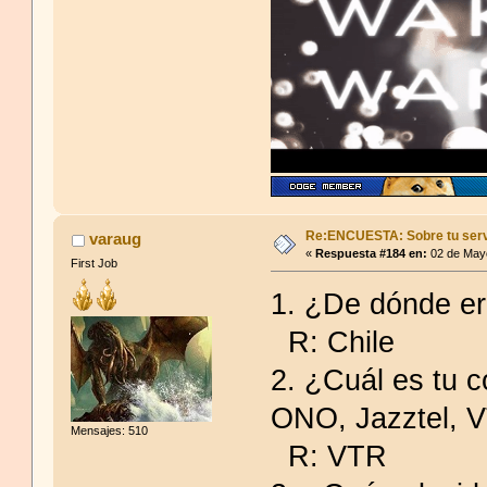
Re:ENCUESTA: Sobre tu serv
varaug
«
Respuesta #184 en:
02 de Mayo
First Job
1. ¿De dónde er
R: Chile
2. ¿Cuál es tu c
ONO, Jazztel, V
Mensajes: 510
R: VTR