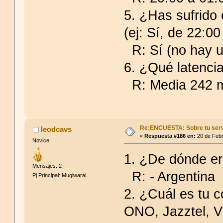
5. ¿Has sufrido 
(ej: Sí, de 22:00
R: Sí (no hay u
6. ¿Qué latencia
R: Media 242 
Re:ENCUESTA: Sobre tu serv
leodcavs
«
Respuesta #186 en:
20 de Febr
Novice
1. ¿De dónde er
Mensajes: 2
R: - Argentina
Pj Principal: MugiwaraL
2. ¿Cuál es tu c
ONO, Jazztel, V