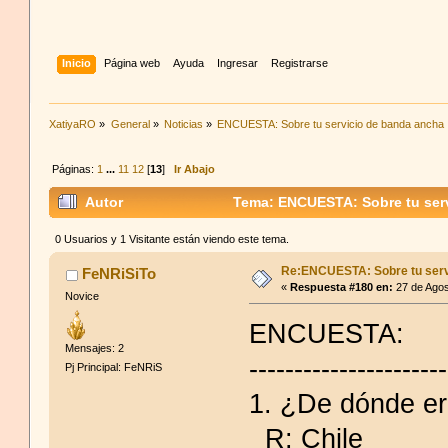
Inicio
Página web
Ayuda
Ingresar
Registrarse
XatiyaRO
»
General
»
Noticias
»
ENCUESTA: Sobre tu servicio de banda ancha
Páginas:
1
...
11
12
[
13
]
Ir Abajo
Autor
Tema: ENCUESTA: Sobre tu serv
0 Usuarios y 1 Visitante están viendo este tema.
Re:ENCUESTA: Sobre tu serv
FeNRiSiTo
«
Respuesta #180 en:
27 de Agos
Novice
ENCUESTA:
Mensajes: 2
----------------------
Pj Principal: FeNRiS
1. ¿De dónde er
R: Chile