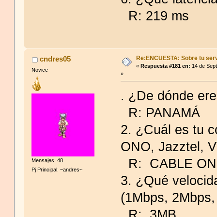
R: 219 ms
Re:ENCUESTA: Sobre tu serv
cndres05
«
Respuesta #181 en:
14 de Sept
Novice
»
. ¿De dónde ere
R: PANAMÁ
2. ¿Cuál es tu c
ONO, Jazztel, V
R: CABLE O
Mensajes: 48
Pj Principal: ~andres~
3. ¿Qué velocid
(1Mbps, 2Mbps,
R: 3MB