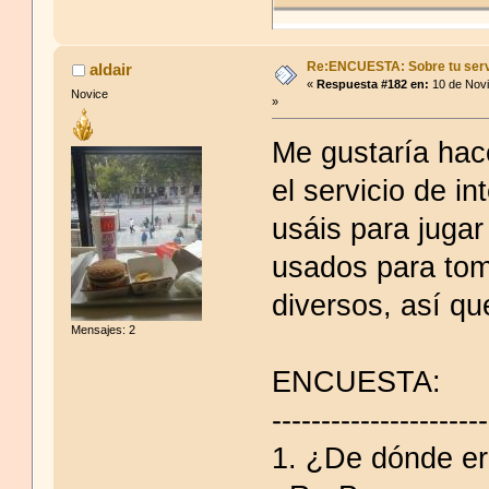
Re:ENCUESTA: Sobre tu serv
aldair
«
Respuesta #182 en:
10 de Novi
Novice
»
Me gustaría hac
el servicio de i
usáis para jugar
usados para tom
diversos, así qu
Mensajes: 2
ENCUESTA:
----------------------
1. ¿De dónde er