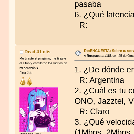
pasaba
6. ¿Qué latencia
R:
Re:ENCUESTA: Sobre tu serv
Dead 4 Lolis
«
Respuesta #183 en:
25 de Octu
Me tiraste el pingüino, me tiraste
el sifón y estallaron los vidrios de
1. ¿De dónde er
mi corazón ♥️
First Job
R: Argentina
2. ¿Cuál es tu c
ONO, Jazztel, V
R: Claro
3. ¿Qué velocid
(1Mbps, 2Mbps,
Mensajes: 393