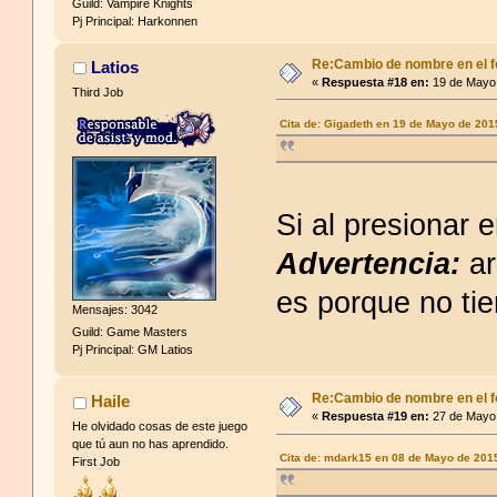
Guild: Vampire Knights
Pj Principal: Harkonnen
Re:Cambio de nombre en el f
Latios
«
Respuesta #18 en:
19 de Mayo 
Third Job
Cita de: Gigadeth en 19 de Mayo de 201
Si al presionar 
Advertencia:
ar
es porque no ti
Mensajes: 3042
Guild: Game Masters
Pj Principal: GM Latios
Re:Cambio de nombre en el f
Haile
«
Respuesta #19 en:
27 de Mayo 
He olvidado cosas de este juego
que tú aun no has aprendido.
Cita de: mdark15 en 08 de Mayo de 201
First Job