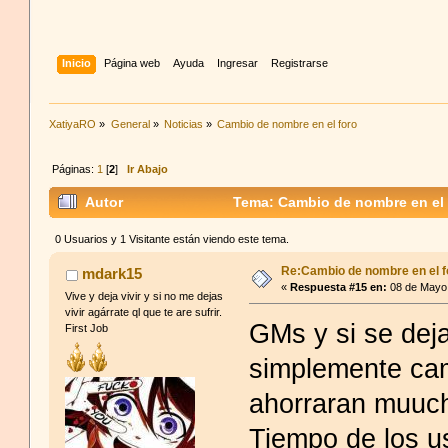
Inicio
Página web
Ayuda
Ingresar
Registrarse
XatiyaRO
»
General
»
Noticias
»
Cambio de nombre en el foro
Páginas:
1
[
2
]
Ir Abajo
Autor
Tema: Cambio de nombre en el 
0 Usuarios y 1 Visitante están viendo este tema.
Re:Cambio de nombre en el f
mdark15
«
Respuesta #15 en:
08 de Mayo 
Vive y deja vivir y si no me dejas
vivir agárrate ql que te are sufrir.
GMs y si se deja
First Job
simplemente camb
ahorraran muuc
Tiempo de los 