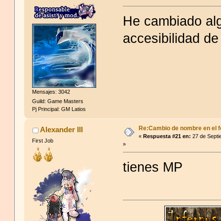
He cambiado alg
accesibilidad de
Mensajes: 3042
Guild: Game Masters
Pj Principal: GM Latios
Re:Cambio de nombre en el f
Alexander III
«
Respuesta #21 en:
27 de Septi
First Job
»
tienes MP