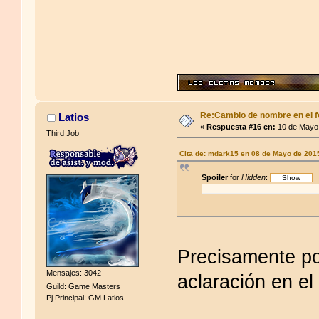
Re:Cambio de nombre en el f
Latios
«
Respuesta #16 en:
10 de Mayo 
Third Job
Cita de: mdark15 en 08 de Mayo de 201
Spoiler
for
Hidden
:
Precisamente po
Mensajes: 3042
aclaración en el 
Guild: Game Masters
Pj Principal: GM Latios