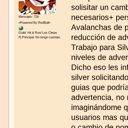
solisitar un cam
necesarios+ per
Mensajes: 726
«Powered By RedBull»
Avalanchas de p
Guild: Hit & Run/ Los Cletas
reducción de ad
Pj Principal: No tengo cuentas.
Trabajo para Si
niveles de adver
Dicho eso les i
silver solicitan
guias que podría
advertencia, no
imaginándome q
usuarios mas qu
o cambio de no