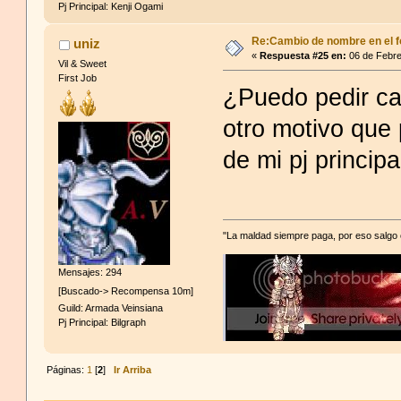
Pj Principal: Kenji Ogami
Re:Cambio de nombre en el f
uniz
«
Respuesta #25 en:
06 de Febre
Vil & Sweet
First Job
¿Puedo pedir c
otro motivo que
de mi pj principa
"La maldad siempre paga, por eso salgo
Mensajes: 294
[Buscado-> Recompensa 10m]
Guild: Armada Veinsiana
Pj Principal: Bilgraph
Páginas:
1
[
2
]
Ir Arriba