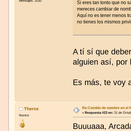
Mensajes: 2030
Si eres tan tonto que no s
mereces cambiar de nomb
Aquí no es tener menos tra
no tienes los mismos privi
A tí sí que debe
alguien así, por
Es más, te voy a
Re:Cambio de nombre en el f
Yherox
«
Respuesta #23 en:
31 de Octub
Novice
Buuuaaa, Arcad