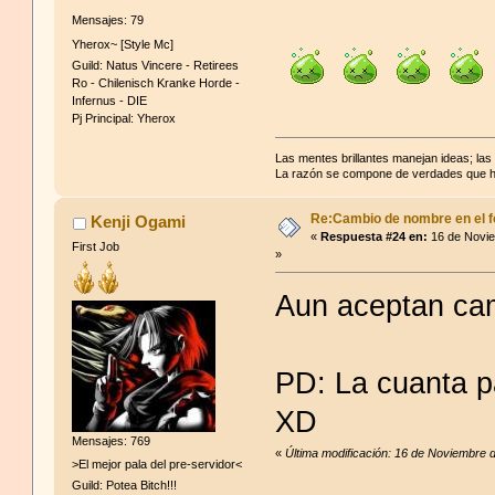
Mensajes: 79
Yherox~ [Style Mc]
Guild: Natus Vincere - Retirees
Ro - Chilenisch Kranke Horde -
Infernus - DIE
Pj Principal: Yherox
Las mentes brillantes manejan ideas; la
La razón se compone de verdades que ha
Re:Cambio de nombre en el f
Kenji Ogami
«
Respuesta #24 en:
16 de Novie
First Job
»
Aun aceptan ca
PD: La cuanta p
XD
Mensajes: 769
«
Última modificación: 16 de Noviembre 
>El mejor pala del pre-servidor<
Guild: Potea Bitch!!!