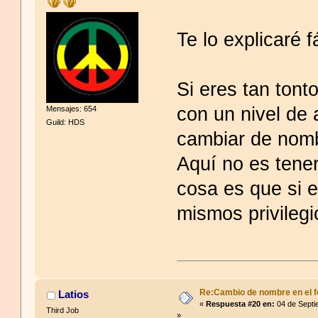
Te lo explicaré f
Si eres tan ton
con un nivel de 
Mensajes: 654
Guild: HDS
cambiar de nomb
Aquí no es tener
cosa es que si e
mismos privilegi
Re:Cambio de nombre en el f
Latios
«
Respuesta #20 en:
04 de Septi
Third Job
»