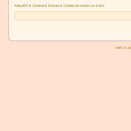
XatiyaRO
»
General
»
Noticias
»
Cambio de nombre en el foro
SMF 2.0.1