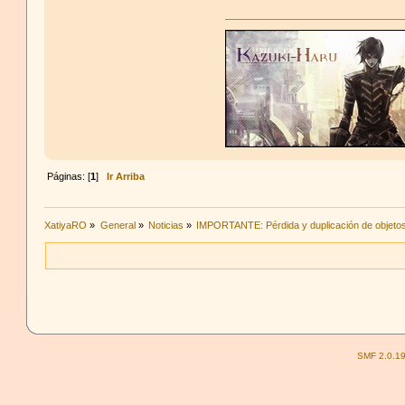
Páginas: [
1
]
Ir Arriba
XatiyaRO
»
General
»
Noticias
»
IMPORTANTE: Pérdida y duplicación de objeto
SMF 2.0.1