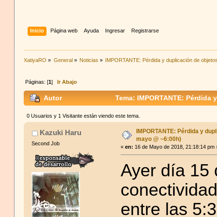
Inicio
Página web
Ayuda
Ingresar
Registrarse
XatiyaRO
»
General
»
Noticias
»
IMPORTANTE: Pérdida y duplicación de objeto
Páginas: [
1
]
Ir Abajo
Autor
Tema: IMPORTANTE: Pérdida y 
0 Usuarios y 1 Visitante están viendo este tema.
IMPORTANTE: Pérdida y dupli
Kazuki Haru
mayo @ ~6:00h)
Second Job
«
en:
16 de Mayo de 2018, 21:18:14 pm 
Ayer día 15
conectividad
entre las 5: