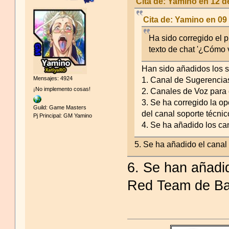
Cita de: Yamino en 12 
Cita de: Yamino en 09
Ha sido corregido el 
texto de chat '¿Cómo v
Han sido añadidos los s
Mensajes: 4924
1. Canal de Sugerencia
¡No implemento cosas!
2. Canales de Voz para 
3. Se ha corregido la op
Guild: Game Masters
del canal soporte técnic
Pj Principal: GM Yamino
4. Se ha añadido los ca
5. Se ha añadido el canal
6. Se han añadi
Red Team de Ba