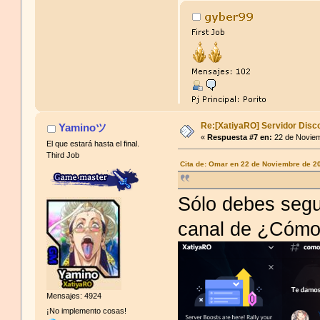
Re:[XatiyaRO] Servidor Disc
Yaminoツ
Cita de: Inquim en 25 de Agosto de 201
«
Respuesta #7 en:
22 de Noviem
El que estará hasta el final.
xatiya no existe atontaos
Third Job
Cita de: Omar en 22 de Noviembre de 2
Sólo debes segu
canal de ¿Cómo 
Mensajes: 4924
¡No implemento cosas!