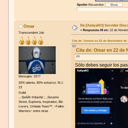
Spoiler
Recuerdos
:
Re:[XatiyaRO] Servidor Disc
Omar
«
Respuesta #8 en:
22 de Noviem
Transcendent Job
Cita de: Yamino en 22 de Noviembre de
Cita de: Omar en 22 de
Sólo debes seguir los pa
Mensajes: 2577
20% talento, 80% esfuerzo. M.J.
23
Guild:
..::§wêêt~In§anïtÿ::..,Sesamo
Street, Euphoria, Inspiration, Bio
Lovers, Umbala Team™, ~Fallen
Warriors~ entre otras