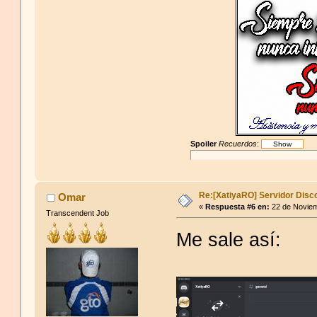
Spoiler
Recuerdos
:
Re:[XatiyaRO] Servidor Disc
Omar
«
Respuesta #6 en:
22 de Noviem
Transcendent Job
Me sale así: