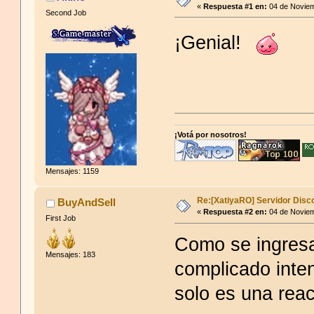
«
Respuesta #1 en:
04 de Noviem
Second Job
¡Genial!
¡Votá por nosotros!
Mensajes: 1159
Re:[XatiyaRO] Servidor Disc
BuyAndSell
«
Respuesta #2 en:
04 de Noviem
First Job
Como se ingres
Mensajes: 183
complicado inten
solo es una reac