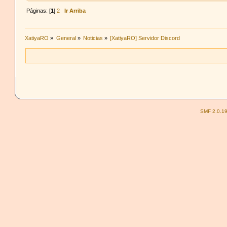
Páginas: [
1
]
2
Ir Arriba
XatiyaRO
»
General
»
Noticias
»
[XatiyaRO] Servidor Discord
SMF 2.0.1