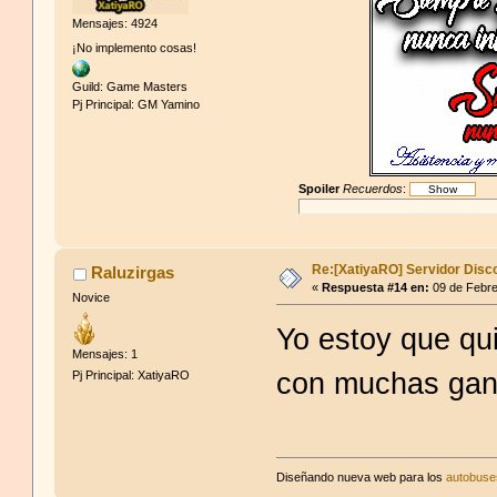
Mensajes: 4924
¡No implemento cosas!
Guild: Game Masters
Pj Principal: GM Yamino
Spoiler
Recuerdos
:
Re:[XatiyaRO] Servidor Disc
Raluzirgas
«
Respuesta #14 en:
09 de Febre
Novice
Yo estoy que qui
Mensajes: 1
con muchas ga
Pj Principal: XatiyaRO
Diseñando nueva web para los
autobuses