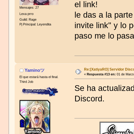
el link!
Mensajes: 27
le das a la parte
Lexa prro
Guild: Rage
invite link" y l
Pj Principal: Leyendita
paso me lo pasa
Re:[XatiyaRO] Servidor Disc
Yaminoツ
«
Respuesta #13 en:
01 de Marzo
El que estará hasta el final.
Third Job
Se ha actualizad
Discord.