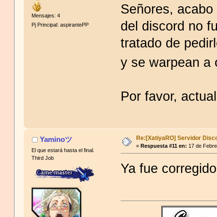
Señores, acabo 
Mensajes: 4
del discord no 
Pj Principal: aspirantePP
tratado de pedi
y se warpean a 
Por favor, actual
Re:[XatiyaRO] Servidor Disc
Yaminoツ
«
Respuesta #11 en:
17 de Febre
El que estará hasta el final.
Third Job
Ya fue corregido