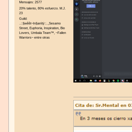
Mensajes: 2577
20% talento, 80% esfuerzo. M.J.
23
Guild:
..::§wêêt~In§anïtÿ::..,Sesamo
Street, Euphoria, Inspiration, Bio
Lovers, Umbala Team™, ~Fallen
Warriors~ entre otras