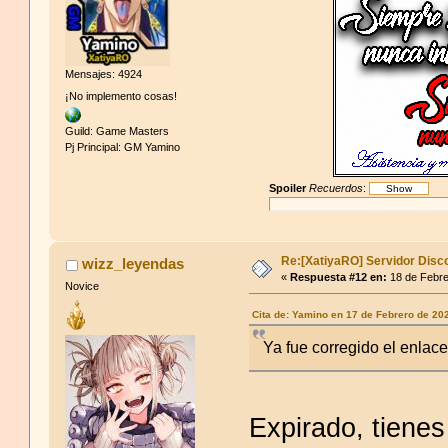
Mensajes: 4924
¡No implemento cosas!
Guild: Game Masters
Pj Principal: GM Yamino
Spoiler
Recuerdos
:
Re:[XatiyaRO] Servidor Disc
wizz_leyendas
«
Respuesta #12 en:
18 de Febre
Novice
Cita de: Yamino en 17 de Febrero de 20
Ya fue corregido el enlace
Expirado, tiene