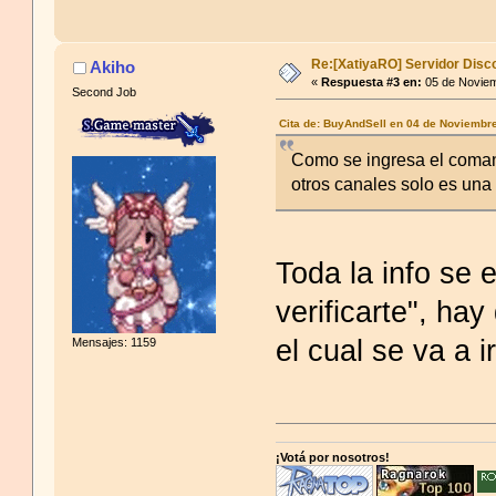
Re:[XatiyaRO] Servidor Disc
Akiho
«
Respuesta #3 en:
05 de Noviem
Second Job
Cita de: BuyAndSell en 04 de Noviembr
Como se ingresa el coman
otros canales solo es una
Toda la info se
verificarte", hay
el cual se va a 
Mensajes: 1159
¡Votá por nosotros!