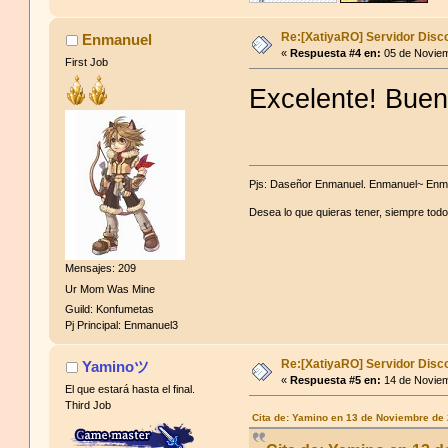
Re:[XatiyaRO] Servidor Disc
Enmanuel
«
Respuesta #4 en:
05 de Noviem
First Job
Excelente! Buen
Pjs: Daseñor Enmanuel. Enmanuel~ E
Desea lo que quieras tener, siempre todo
Mensajes: 209
Ur Mom Was Mine
Guild: Konfumetas
Pj Principal: Enmanuel3
Re:[XatiyaRO] Servidor Disc
Yaminoツ
«
Respuesta #5 en:
14 de Noviem
El que estará hasta el final.
Third Job
Cita de: Yamino en 13 de Noviembre de