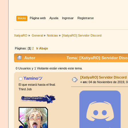
Inicio
Página web
Ayuda
Ingresar
Registrarse
XatiyaRO
»
General
»
Noticias
»
[XatiyaRO] Servidor Discord
Páginas: [
1
]
2
Ir Abajo
Autor
Tema: [XatiyaRO] Servidor Disc
0 Usuarios y 1 Visitante están viendo este tema.
[XatiyaRO] Servidor Discord
Yaminoツ
«
en:
04 de Noviembre de 2019, 0
El que estará hasta el final.
Third Job