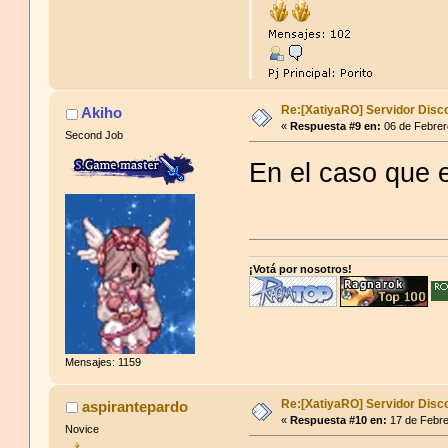
Re:[XatiyaRO] Servidor Disc
Akiho
Cita de: Inquim en 25 de Agosto de 201
«
Respuesta #9 en:
06 de Febrer
Second Job
xatiya no existe atontaos
En el caso que e
¡Votá por nosotros!
Mensajes: 1159
Re:[XatiyaRO] Servidor Disc
aspirantepardo
«
Respuesta #10 en:
17 de Febre
Novice