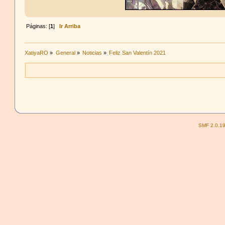
Páginas: [
1
]
Ir Arriba
XatiyaRO
»
General
»
Noticias
»
Feliz San Valentín 2021
SMF 2.0.1