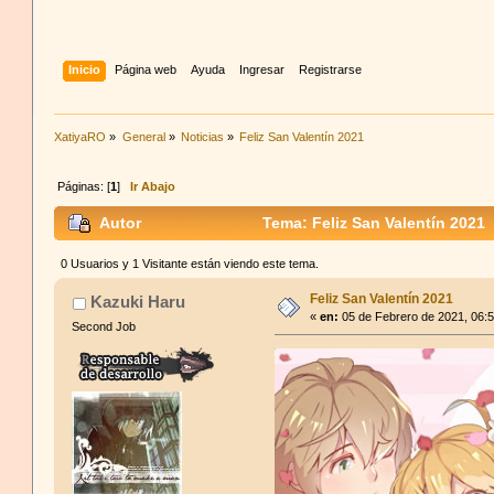
Inicio
Página web
Ayuda
Ingresar
Registrarse
XatiyaRO
»
General
»
Noticias
»
Feliz San Valentín 2021
Páginas: [
1
]
Ir Abajo
Autor
Tema: Feliz San Valentín 2021
0 Usuarios y 1 Visitante están viendo este tema.
Feliz San Valentín 2021
Kazuki Haru
«
en:
05 de Febrero de 2021, 06:
Second Job